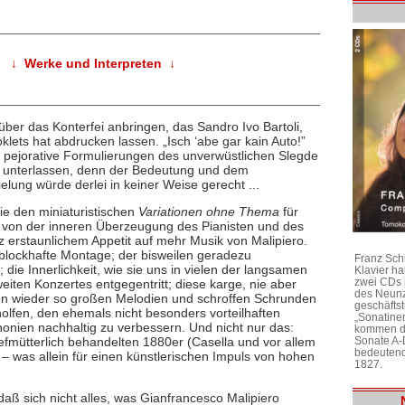
↓ Werke und Interpreten ↓
 über das Konterfei anbringen, das Sandro Ivo Bartoli,
klets hat abdrucken lassen. „Isch ‘abe gar kain Auto!”
e pejorative Formulierungen des unverwüstlichen Slegde
s unterlassen, denn der Bedeutung und dem
lung würde derlei in keiner Weise gerecht ...
ie den miniaturistischen
Variationen ohne Thema
für
en von der inneren Überzeugung des Pianisten und des
z erstaunlichem Appetit auf mehr Musik von Malipiero.
blockhafte Montage; der bisweilen geradezu
Franz Sch
 die Innerlichkeit, wie sie uns in vielen der langsamen
Klavier h
zwei CDs 
iten Konzertes entgegentritt; diese karge, nie aber
des Neunz
ann wieder so großen Melodien und schroffen Schrunden
geschäftst
olfen, den ehemals nicht besonders vorteilhaften
„Sonatine
onien nachhaltig zu verbessern. Und nicht nur das:
kommen di
iefmütterlich behandelten 1880er (Casella und vor allem
Sonate A-
bedeutend
n – was allein für einen künstlerischen Impuls von hohen
1827.
daß sich nicht alles, was Gianfrancesco Malipiero