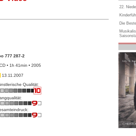
22. Niede
Kinderfüh
Die Best
Musikali
Saisonsta
po 777 287-2
CD • 1h 41min • 2005
13.11.2007
nstlerische Qualität:
angqualität:
esamteindruck: