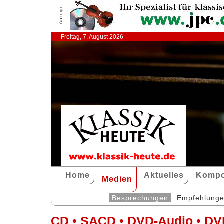
Anzeige
Freitag, 7. August 2026
Home
Aktuelles
Kompo
Medien
Besprechungen
Empfehlung
CD • SACD • DVD-Audio • DV