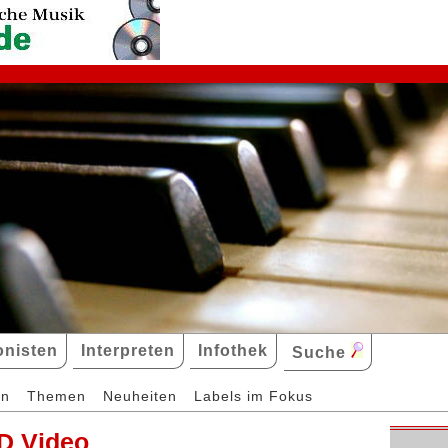
nisten
Interpreten
Infothek
Suche
en
Themen
Neuheiten
Labels im Fokus
D Video