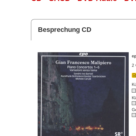
Besprechung CD
c
2 
Kü
Kl
G