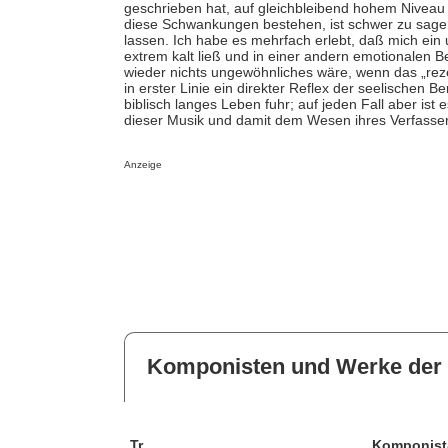
geschrieben hat, auf gleichbleibend hohem Niveau 
diese Schwankungen bestehen, ist schwer zu sagen,
lassen. Ich habe es mehrfach erlebt, daß mich ein
extrem kalt ließ und in einer andern emotionalen Be
wieder nichts ungewöhnliches wäre, wenn das „rez
in erster Linie ein direkter Reflex der seelischen B
biblisch langes Leben fuhr; auf jeden Fall aber is
dieser Musik und damit dem Wesen ihres Verfass
Anzeige
Komponisten und Werke der 
Tr.
Komponist