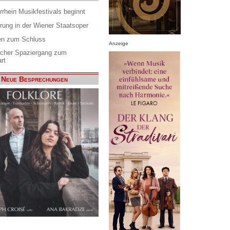
rrhein Musikfestivals beginnt
rung in der Wiener Staatsoper
en zum Schluss
Anzeige
scher Spaziergang zum
rt
Neue Besprechungen