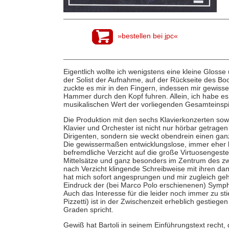
»bestellen bei jpc«
Eigentlich wollte ich wenigstens eine kleine Glosse
der Solist der Aufnahme, auf der Rückseite des Boo
zuckte es mir in den Fingern, indessen mir gewiss
Hammer durch den Kopf fuhren. Allein, ich habe e
musikalischen Wert der vorliegenden Gesamteinspie
Die Produktion mit den sechs Klavierkonzerten sow
Klavier und Orchester ist nicht nur hörbar getrag
Dirigenten, sondern sie weckt obendrein einen gan
Die gewissermaßen entwicklungslose, immer eher 
befremdliche Verzicht auf die große Virtuosengeste;
Mittelsätze und ganz besonders im Zentrum des zwe
nach Verzicht klingende Schreibweise mit ihren d
hat mich sofort angesprungen und mir zugleich geh
Eindruck der (bei Marco Polo erschienenen) Symph
Auch das Interesse für die leider noch immer zu st
Pizzetti) ist in der Zwischenzeit erheblich gestiege
Graden spricht.
Gewiß hat Bartoli in seinem Einführungstext recht, 