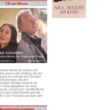
CD der Woche
uberts Werke für Violine und
aben genau den Umfang, der auf
passt. Es sind die drei Sonaten
ehnjährigen, die der
üchtige Verleger Diabelli als
n“ herausgegeben hat, dazu
e als „Grand Duo“ veröffentlichte
Dur, das h-Moll-Rondo und die
e C-Dur-Fantasie aus dem Jahr
Neuveröffentlichungen