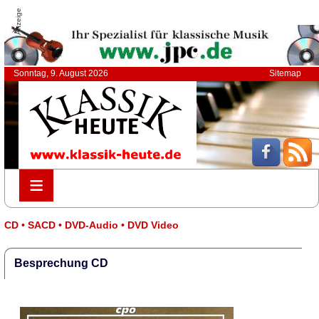
Anzeige
Sonntag, 9. August 2026
Sitemap
≡
≡
CD • SACD • DVD-Audio • DVD Video
Besprechung CD