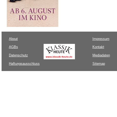
About
Impressum
AGBs
Kontakt
Datenschutz
Mediadaten
Haftungsausschluss
Sitemap