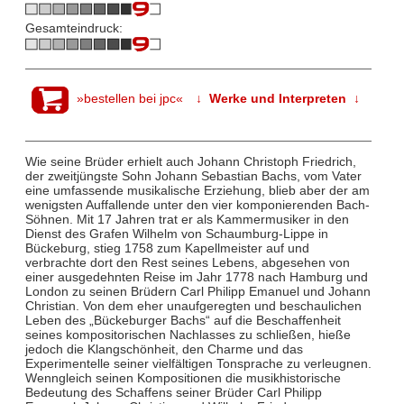
Gesamteindruck:
»bestellen bei jpc«
↓ Werke und Interpreten ↓
Wie seine Brüder erhielt auch Johann Christoph Friedrich,
der zweitjüngste Sohn Johann Sebastian Bachs, vom Vater
eine umfassende musikalische Erziehung, blieb aber der am
wenigsten Auffallende unter den vier komponierenden Bach-
Söhnen. Mit 17 Jahren trat er als Kammermusiker in den
Dienst des Grafen Wilhelm von Schaumburg-Lippe in
Bückeburg, stieg 1758 zum Kapellmeister auf und
verbrachte dort den Rest seines Lebens, abgesehen von
einer ausgedehnten Reise im Jahr 1778 nach Hamburg und
London zu seinen Brüdern Carl Philipp Emanuel und Johann
Christian. Von dem eher unaufgeregten und beschaulichen
Leben des „Bückeburger Bachs“ auf die Beschaffenheit
seines kompositorischen Nachlasses zu schließen, hieße
jedoch die Klangschönheit, den Charme und das
Experimentelle seiner vielfältigen Tonsprache zu verleugnen.
Wenngleich seinen Kompositionen die musikhistorische
Bedeutung des Schaffens seiner Brüder Carl Philipp