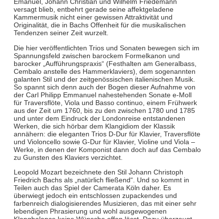
Emanuel, Johann Christian und Wilhelm Friedemann
versagt blieb, entbehrt gerade seine affektgeladene
Kammermusik nicht einer gewissen Attraktivität und
Originalität, die in Bachs Offenheit für die musikalischen
Tendenzen seiner Zeit wurzelt.
Die hier veröffentlichten Trios und Sonaten bewegen sich im
Spannungsfeld zwischen barockem Formelkanon und
barocker „Aufführungspraxis“ (Festhalten am Generalbass,
Cembalo anstelle des Hammerklaviers), dem sogenannten
galanten Stil und der zeitgenössischen italienischen Musik.
So spannt sich denn auch der Bogen dieser Aufnahme von
der Carl Philipp Emmanuel nahestehenden Sonate e-Moll
für Traversflöte, Viola und Basso continuo, einem Frühwerk
aus der Zeit um 1760, bis zu den zwischen 1780 und 1785
und unter dem Eindruck der Londonreise entstandenen
Werken, die sich hörbar dem Klangidiom der Klassik
annähern: die eleganten Trios D-Dur für Klavier, Traversflöte
und Violoncello sowie G-Dur für Klavier, Violine und Viola –
Werke, in denen der Komponist dann doch auf das Cembalo
zu Gunsten des Klaviers verzichtet.
Leopold Mozart bezeichnete den Stil Johann Christoph
Friedrich Bachs als „natürlich fließend“. Und so kommt in
Teilen auch das Spiel der Camerata Köln daher. Es
überwiegt jedoch ein entschlossen zupackendes und
farbenreich dialogisierendes Musizieren, das mit einer sehr
lebendigen Phrasierung und wohl ausgewogenen
Klangbalance keine Wünsche offen lässt. Dazu überzeugt