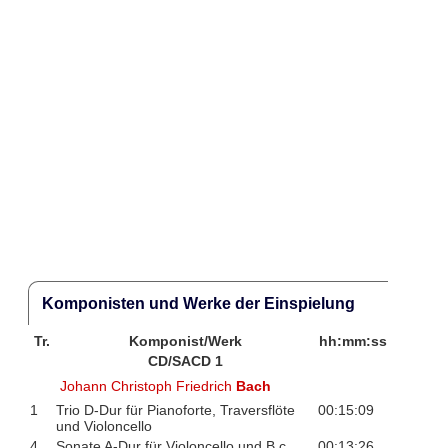
Komponisten und Werke der Einspielung
Tr.
Komponist/Werk
hh:mm:ss
CD/SACD 1
Johann Christoph Friedrich
Bach
1
Trio D-Dur für Pianoforte, Traversflöte
00:15:09
und Violoncello
4
Sonate A-Dur für Violoncello und B.c.
00:13:26