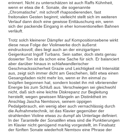
erinnert. Nicht zu unterschätzen ist auch Raffs Kühnheit,
wenn er etwa die 4. Sonate, die sogenannte
„Chromatische“, mit schroff rhapsodierenden, fast
freitonalen Gesten beginnt; vielleicht stellt sich im weiteren
Verlauf dann doch eine gewisse Enttäuschung ein, wenn
sich der packende Eingang in eher konventionellen Bahnen
verläuft.
Trotz solch kleinerer Dämpfer auf Kompositionsebene wirkt
diese neue Folge der Violinwerke doch äußerst
eindrucksvoll; dies liegt auch an der einzigartigen
Geigenkunst Ingolf Turbans. Sein satter, doch stets genau
dosierter Ton ist da schon eine Sache für sich. Er balanciert
aber darüber hinaus in schlafwandlerischer
Geschmackssicherheit Grazie und Leichtigkeit mit Intensität
aus, zeigt sich immer dicht am Geschehen, läßt etwa einen
Gesangsfaden nicht mehr los, wenn er ihn einmal zu
knüpfen begonnen hat, sondern kostet ihn mit vibrierender
Energie bis zum Schluß aus. Verschwiegen sei gleichwohl
nicht, daß sich eine leichte Diskrepanz zur Begleitung
herstellt; wegen gewissen Mängeln an Distinktheit im
Anschlag Jascha Nemtsovs, seinem üppigen
Pedalgebrauch, ein wenig aber auch vernachlässig durch
die Aufnahmetechnik, ist das Klavier gegenüber der
strahlenden Violine etwas zu dumpf als Unterlage definiert.
In der
Tarantelle
der
Sonatillen
etwa sind die Punktierungen
im Klavier nicht genügend markig vorgestellt, im Finalsatz
der fünften Sonate wiederholt Nemtsov eine Phrase der