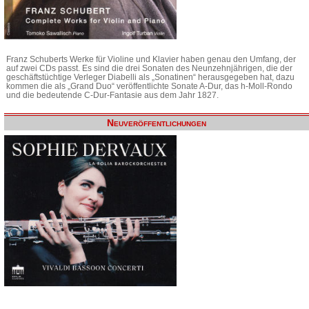
Franz Schuberts Werke für Violine und Klavier haben genau den Umfang, der
auf zwei CDs passt. Es sind die drei Sonaten des Neunzehnjährigen, die der
geschäftstüchtige Verleger Diabelli als „Sonatinen“ herausgegeben hat, dazu
kommen die als „Grand Duo“ veröffentlichte Sonate A-Dur, das h-Moll-Rondo
und die bedeutende C-Dur-Fantasie aus dem Jahr 1827.
Neuveröffentlichungen