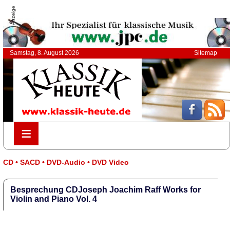
Anzeige
Samstag, 8. August 2026
Sitemap
≡
≡
CD • SACD • DVD-Audio • DVD Video
Besprechung CDJoseph Joachim Raff Works for
Violin and Piano Vol. 4