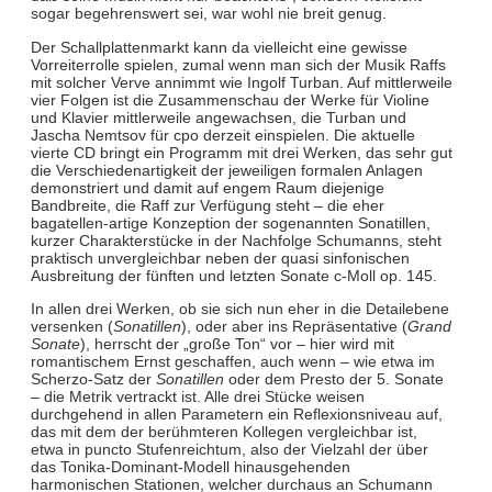
sogar begehrenswert sei, war wohl nie breit genug.
Der Schallplattenmarkt kann da vielleicht eine gewisse
Vorreiterrolle spielen, zumal wenn man sich der Musik Raffs
mit solcher Verve annimmt wie Ingolf Turban. Auf mittlerweile
vier Folgen ist die Zusammenschau der Werke für Violine
und Klavier mittlerweile angewachsen, die Turban und
Jascha Nemtsov für cpo derzeit einspielen. Die aktuelle
vierte CD bringt ein Programm mit drei Werken, das sehr gut
die Verschiedenartigkeit der jeweiligen formalen Anlagen
demonstriert und damit auf engem Raum diejenige
Bandbreite, die Raff zur Verfügung steht – die eher
bagatellen-artige Konzeption der sogenannten Sonatillen,
kurzer Charakterstücke in der Nachfolge Schumanns, steht
praktisch unvergleichbar neben der quasi sinfonischen
Ausbreitung der fünften und letzten Sonate c-Moll op. 145.
In allen drei Werken, ob sie sich nun eher in die Detailebene
versenken (
Sonatillen
), oder aber ins Repräsentative (
Grand
Sonate
), herrscht der „große Ton“ vor – hier wird mit
romantischem Ernst geschaffen, auch wenn – wie etwa im
Scherzo-Satz der
Sonatillen
oder dem Presto der 5. Sonate
– die Metrik vertrackt ist. Alle drei Stücke weisen
durchgehend in allen Parametern ein Reflexionsniveau auf,
das mit dem der berühmteren Kollegen vergleichbar ist,
etwa in puncto Stufenreichtum, also der Vielzahl der über
das Tonika-Dominant-Modell hinausgehenden
harmonischen Stationen, welcher durchaus an Schumann