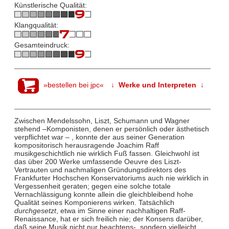
Künstlerische Qualität:
Klangqualität:
Gesamteindruck:
»bestellen bei jpc«
↓ Werke und Interpreten ↓
Zwischen Mendelssohn, Liszt, Schumann und Wagner
stehend –Komponisten, denen er persönlich oder ästhetisch
verpflichtet war – , konnte der aus seiner Generation
kompositorisch herausragende Joachim Raff
musikgeschichtlich nie wirklich Fuß fassen. Gleichwohl ist
das über 200 Werke umfassende Oeuvre des Liszt-
Vertrauten und nachmaligen Gründungsdirektors des
Frankfurter Hochschen Konservatoriums auch nie wirklich in
Vergessenheit geraten; gegen eine solche totale
Vernachlässigung konnte allein die gleichbleibend hohe
Qualität seines Komponierens wirken. Tatsächlich
durchgesetzt
, etwa im Sinne einer nachhaltigen Raff-
Renaissance, hat er sich freilich nie; der Konsens darüber,
daß seine Musik nicht nur beachtens-, sondern vielleicht