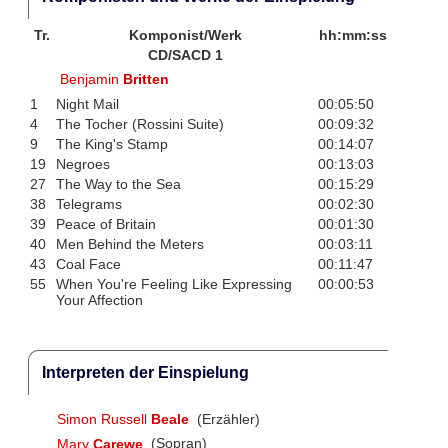
Tr.
Komponist/Werk
hh:mm:ss
CD/SACD 1
Benjamin
Britten
1
Night Mail
00:05:50
4
The Tocher (Rossini Suite)
00:09:32
9
The King's Stamp
00:14:07
19
Negroes
00:13:03
27
The Way to the Sea
00:15:29
38
Telegrams
00:02:30
39
Peace of Britain
00:01:30
40
Men Behind the Meters
00:03:11
43
Coal Face
00:11:47
55
When You're Feeling Like Expressing
00:00:53
Your Affection
Interpreten der Einspielung
Simon Russell
Beale
(Erzähler)
Mary
Carewe
(Sopran)