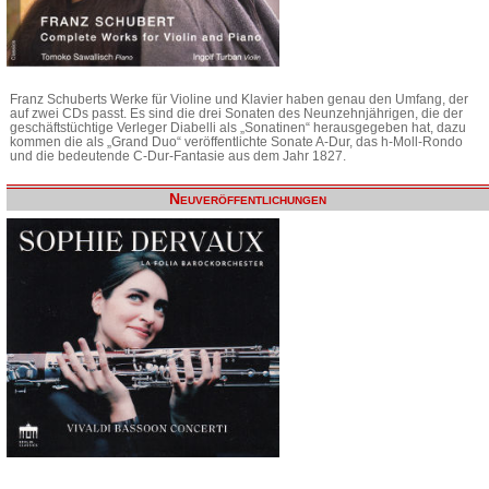
Franz Schuberts Werke für Violine und Klavier haben genau den Umfang, der
auf zwei CDs passt. Es sind die drei Sonaten des Neunzehnjährigen, die der
geschäftstüchtige Verleger Diabelli als „Sonatinen“ herausgegeben hat, dazu
kommen die als „Grand Duo“ veröffentlichte Sonate A-Dur, das h-Moll-Rondo
und die bedeutende C-Dur-Fantasie aus dem Jahr 1827.
Neuveröffentlichungen