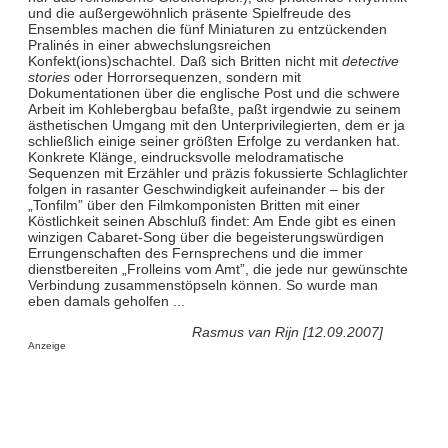
und die außergewöhnlich präsente Spielfreude des
Ensembles machen die fünf Miniaturen zu entzückenden
Pralinés in einer abwechslungsreichen
Konfekt(ions)schachtel. Daß sich Britten nicht mit
detective
stories
oder Horrorsequenzen, sondern mit
Dokumentationen über die englische Post und die schwere
Arbeit im Kohlebergbau befaßte, paßt irgendwie zu seinem
ästhetischen Umgang mit den Unterprivilegierten, dem er ja
schließlich einige seiner größten Erfolge zu verdanken hat.
Konkrete Klänge, eindrucksvolle melodramatische
Sequenzen mit Erzähler und präzis fokussierte Schlaglichter
folgen in rasanter Geschwindigkeit aufeinander – bis der
„Tonfilm” über den Filmkomponisten Britten mit einer
Köstlichkeit seinen Abschluß findet: Am Ende gibt es einen
winzigen Cabaret-Song über die begeisterungswürdigen
Errungenschaften des Fernsprechens und die immer
dienstbereiten „Frolleins vom Amt”, die jede nur gewünschte
Verbindung zusammenstöpseln können. So wurde man
eben damals geholfen ...
Rasmus van Rijn [12.09.2007]
Anzeige