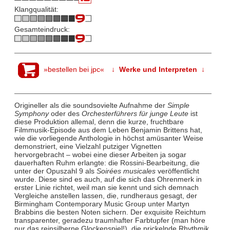
Klangqualität:
Gesamteindruck:
»bestellen bei jpc«
↓ Werke und Interpreten ↓
Origineller als die soundsovielte Aufnahme der
Simple
Symphony
oder des
Orchesterführers für junge Leute
ist
diese Produktion allemal, denn die kurze, fruchtbare
Filmmusik-Episode aus dem Leben Benjamin Brittens hat,
wie die vorliegende Anthologie in höchst amüsanter Weise
demonstriert, eine Vielzahl putziger Vignetten
hervorgebracht – wobei eine dieser Arbeiten ja sogar
dauerhaften Ruhm erlangte: die Rossini-Bearbeitung, die
unter der Opuszahl 9 als
Soirées musicales
veröffentlicht
wurde. Diese sind es auch, auf die sich das Ohrenmerk in
erster Linie richtet, weil man sie kennt und sich demnach
Vergleiche anstellen lassen, die, rundheraus gesagt, der
Birmingham Contemporary Music Group unter Martyn
Brabbins die besten Noten sichern. Der exquisite Reichtum
transparenter, geradezu traumhafter Farbtupfer (man höre
nur das reinsilberne Glockenspiel!), die prickelnde Rhythmik