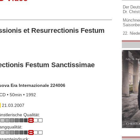
Der Deuts
Dr. Christ
Münchner
Saisonbe
ionis et Resurrectionis Festum
22. Niede
ectionis Festum Sanctissimae
uova Era Internazionale 224006
CD • 50min • 1992
21.03.2007
nstlerische Qualität:
angqualität:
esamteindruck: