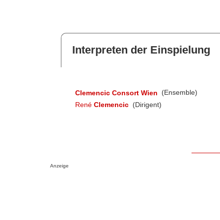
Interpreten der Einspielung
Clemencic Consort Wien
(Ensemble)
René
Clemencic
(Dirigent)
Anzeige