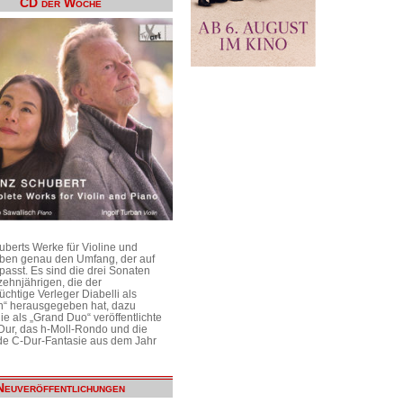
CD der Woche
uberts Werke für Violine und
aben genau den Umfang, der auf
passt. Es sind die drei Sonaten
ehnjährigen, die der
üchtige Verleger Diabelli als
n“ herausgegeben hat, dazu
e als „Grand Duo“ veröffentlichte
Dur, das h-Moll-Rondo und die
e C-Dur-Fantasie aus dem Jahr
Neuveröffentlichungen