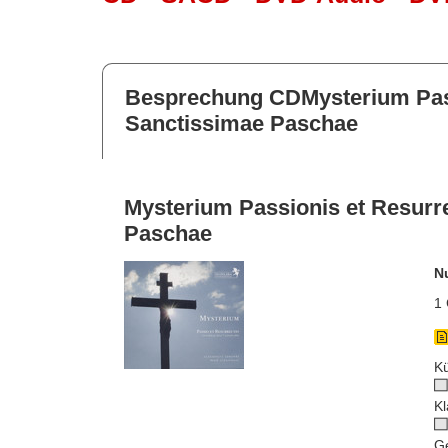
Besprechung CDMysterium Pass
Sanctissimae Paschae
Mysterium Passionis et Resurr
Paschae
N
1 
Kü
Kl
G