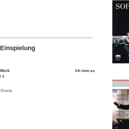
Einspielung
/Werk
hh:mm:ss
 1
 Crucis