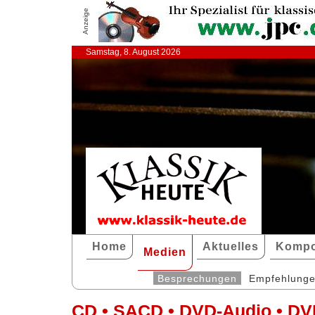
Anzeige
Samstag, 8. August 2026
Home
Aktuelles
Kompo
Medien
Besprechungen
Empfehlung
CD • SACD • DVD-Audio • DV