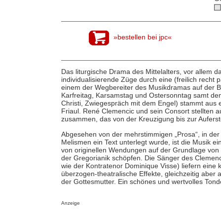
»bestellen bei jpc«
Das liturgische Drama des Mittelalters, vor allem d
individualisierende Züge durch eine (freilich recht
einem der Wegbereiter des Musikdramas auf der Bü
Karfreitag, Karsamstag und Ostersonntag samt dem
Christi, Zwiegespräch mit dem Engel) stammt aus 
Friaul. René Clemencic und sein Consort stellten
zusammen, das von der Kreuzigung bis zur Auferst
Abgesehen von der mehrstimmigen „Prosa“, in der
Melismen ein Text unterlegt wurde, ist die Musik ei
von originellen Wendungen auf der Grundlage von 
der Gregorianik schöpfen. Die Sänger des Clemenc
wie der Kontratenor Dominique Visse) liefern eine 
überzogen-theatralische Effekte, gleichzeitig aber 
der Gottesmutter. Ein schönes und wertvolles Ton
Anzeige