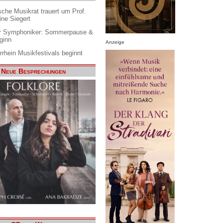
che Musikrat trauert um Prof.
ine Siegert
 Symphoniker: Sommerpause &
ginn
Anzeige
rrhein Musikfestivals beginnt
Neue Besprechungen