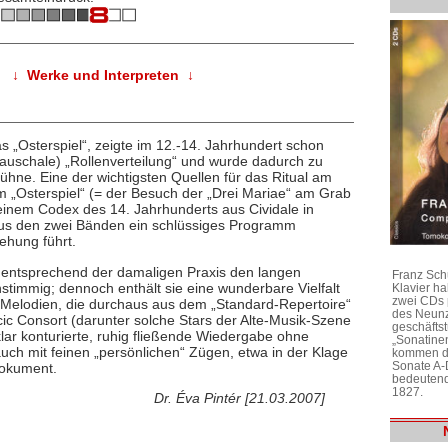
↓ Werke und Interpreten ↓
as „Osterspiel“, zeigte im 12.-14. Jahrhundert schon
 pauschale) „Rollenverteilung“ und wurde dadurch zu
hne. Eine der wichtigsten Quellen für das Ritual am
 „Osterspiel“ (= der Besuch der „Drei Mariae“ am Grab
einem Codex des 14. Jahrhunderts aus Cividale in
 aus den zwei Bänden ein schlüssiges Programm
ehung führt.
 entsprechend der damaligen Praxis den langen
Franz Sch
nstimmig; dennoch enthält sie eine wunderbare Vielfalt
Klavier h
zwei CDs 
Melodien, die durchaus aus dem „Standard-Repertoire“
des Neunz
ic Consort (darunter solche Stars der Alte-Musik-Szene
geschäftst
klar konturierte, ruhig fließende Wiedergabe ohne
„Sonatine
auch mit feinen „persönlichen“ Zügen, etwa in der Klage
kommen di
Sonate A-
dokument.
bedeutend
1827.
Dr. Éva Pintér [21.03.2007]