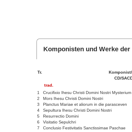
Komponisten und Werke der 
Tr.
Komponist
CD/SACD
trad.
1
Crucifixio Ihesu Christi Domini Nostri Mysterium
2
Mors Ihesu Christi Domini Nostri
3
Planctus Mariae et aliorum in die parasceven
4
Sepultura Ihesu Christi Domini Nostri
5
Resurrectio Domini
6
Visitatio Sepulchri
7
Conclusio Festivitatis Sanctissimae Paschae