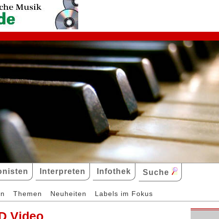
nisten
Interpreten
Infothek
Suche
en
Themen
Neuheiten
Labels im Fokus
D Video