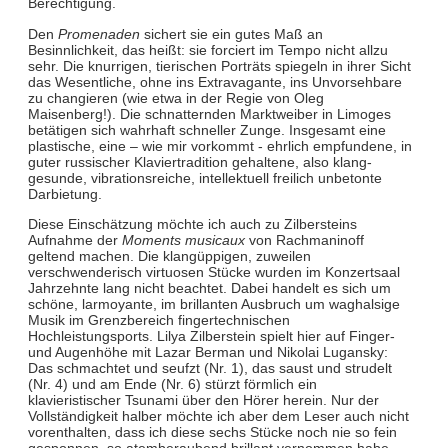
Berechtigung.
Den
Promenaden
sichert sie ein gutes Maß an
Besinnlichkeit, das heißt: sie forciert im Tempo nicht allzu
sehr. Die knurrigen, tierischen Porträts spiegeln in ihrer Sicht
das Wesentliche, ohne ins Extravagante, ins Unvorsehbare
zu changieren (wie etwa in der Regie von Oleg
Maisenberg!). Die schnatternden Marktweiber in Limoges
betätigen sich wahrhaft schneller Zunge. Insgesamt eine
plastische, eine – wie mir vorkommt - ehrlich empfundene, in
guter russischer Klaviertradition gehaltene, also klang-
gesunde, vibrationsreiche, intellektuell freilich unbetonte
Darbietung.
Diese Einschätzung möchte ich auch zu Zilbersteins
Aufnahme der
Moments musicaux
von Rachmaninoff
geltend machen. Die klangüppigen, zuweilen
verschwenderisch virtuosen Stücke wurden im Konzertsaal
Jahrzehnte lang nicht beachtet. Dabei handelt es sich um
schöne, larmoyante, im brillanten Ausbruch um waghalsige
Musik im Grenzbereich fingertechnischen
Hochleistungsports. Lilya Zilberstein spielt hier auf Finger-
und Augenhöhe mit Lazar Berman und Nikolai Lugansky:
Das schmachtet und seufzt (Nr. 1), das saust und strudelt
(Nr. 4) und am Ende (Nr. 6) stürzt förmlich ein
klavieristischer Tsunami über den Hörer herein. Nur der
Vollständigkeit halber möchte ich aber dem Leser auch nicht
vorenthalten, dass ich diese sechs Stücke noch nie so fein
gesponnen, so atemberaubend brillant vernommen habe