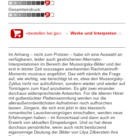
Gesamteindruck:
»bestellen bei jpc«
↓ Werke und Interpreten ↓
Im Anhang – nicht zum Protzen – habe ich eine Auswahl an
verfügbaren, leider auch gestrichenen Alternativ-
Interpretationen im Bereich der Mussorgsky-
Bilder
und der
erst in letzter Zeit sozusagen anerkannten Rachmaninoff-
Moments musicaux
angeführt. Das wirft nämlich die Frage
auf, wie wichtig, wie berechtigt ist es, etwa den Mussorgsky-
Zyklus nicht nur aufzuführen, sondern wieder und wieder auf
Tonträgern zum Kauf anzubieten. Es gibt zwei einander
durchaus widersprechende Antworten. Für die älteren Hörer
mit gutbestückter Plattensammlung werden nur die
alleraußerordentlichsten Aufnahmen noch aufhorchen
lassen. Jüngere, die sich erst jetzt in das klassisch-
romantische Lauschervergnügen einschalten, werden neue
Erfahrungen haben – im Konzertsaal und dann auch im
Erwerb von aktuellen Einspielungen. Und so hat diese
durchaus persönliche, wenn auch nicht bestürzend
eigensinnige Deutung der
Bilder
von Lilya Zilberstein ihre