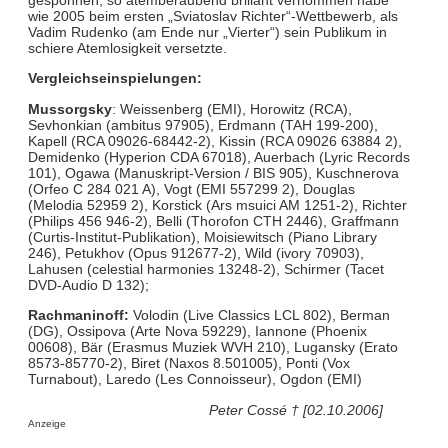
wie 2005 beim ersten „Sviatoslav Richter“-Wettbewerb, als
Vadim Rudenko (am Ende nur „Vierter“) sein Publikum in
schiere Atemlosigkeit versetzte.
Vergleichseinspielungen:
Mussorgsky
: Weissenberg (EMI), Horowitz (RCA),
Sevhonkian (ambitus 97905), Erdmann (TAH 199-200),
Kapell (RCA 09026-68442-2), Kissin (RCA 09026 63884 2),
Demidenko (Hyperion CDA 67018), Auerbach (Lyric Records
101), Ogawa (Manuskript-Version / BIS 905), Kuschnerova
(Orfeo C 284 021 A), Vogt (EMI 557299 2), Douglas
(Melodia 52959 2), Korstick (Ars msuici AM 1251-2), Richter
(Philips 456 946-2), Belli (Thorofon CTH 2446), Graffmann
(Curtis-Institut-Publikation), Moisiewitsch (Piano Library
246), Petukhov (Opus 912677-2), Wild (ivory 70903),
Lahusen (celestial harmonies 13248-2), Schirmer (Tacet
DVD-Audio D 132);
Rachmaninoff:
Volodin (Live Classics LCL 802), Berman
(DG), Ossipova (Arte Nova 59229), Iannone (Phoenix
00608), Bär (Erasmus Muziek WVH 210), Lugansky (Erato
8573-85770-2), Biret (Naxos 8.501005), Ponti (Vox
Turnabout), Laredo (Les Connoisseur), Ogdon (EMI)
Peter Cossé † [02.10.2006]
Anzeige