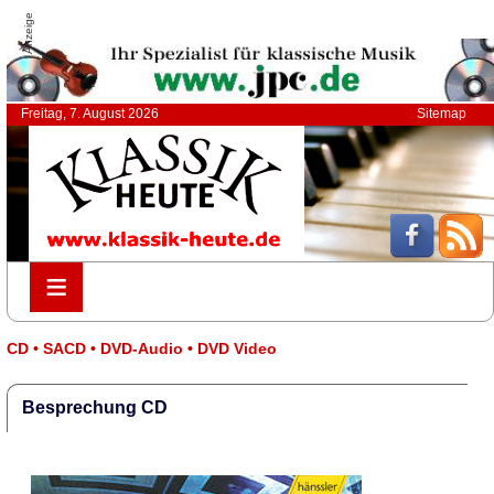
Anzeige
Freitag, 7. August 2026
Sitemap
≡
≡
CD • SACD • DVD-Audio • DVD Video
Besprechung CD