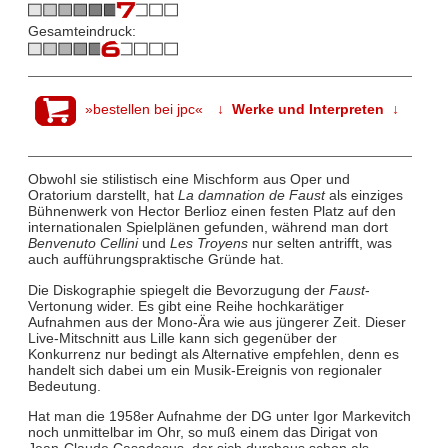
Gesamteindruck:
»bestellen bei jpc«
↓ Werke und Interpreten ↓
Obwohl sie stilistisch eine Mischform aus Oper und
Oratorium darstellt, hat
La damnation de Faust
als einziges
Bühnenwerk von Hector Berlioz einen festen Platz auf den
internationalen Spielplänen gefunden, während man dort
Benvenuto Cellini
und
Les Troyens
nur selten antrifft, was
auch aufführungspraktische Gründe hat.
Die Diskographie spiegelt die Bevorzugung der
Faust
-
Vertonung wider. Es gibt eine Reihe hochkarätiger
Aufnahmen aus der Mono-Ära wie aus jüngerer Zeit. Dieser
Live-Mitschnitt aus Lille kann sich gegenüber der
Konkurrenz nur bedingt als Alternative empfehlen, denn es
handelt sich dabei um ein Musik-Ereignis von regionaler
Bedeutung.
Hat man die 1958er Aufnahme der DG unter Igor Markevitch
noch unmittelbar im Ohr, so muß einem das Dirigat von
Jean-Claude Casadesus, der sich durchaus schon als