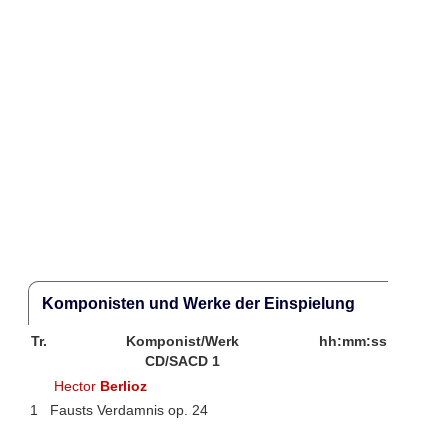
Komponisten und Werke der Einspielung
Tr.
Komponist/Werk
hh:mm:ss
CD/SACD 1
Hector
Berlioz
1
Fausts Verdamnis op. 24