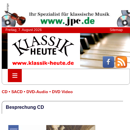
Anzeige
Freitag, 7. August 2026
Sitemap
≡
≡
CD • SACD • DVD-Audio • DVD Video
Besprechung CD