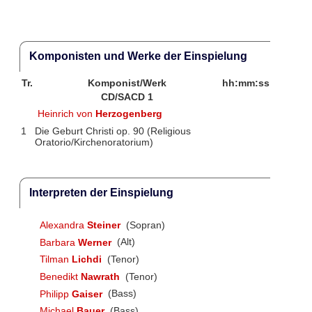
Komponisten und Werke der Einspielung
Tr.
Komponist/Werk
hh:mm:ss
CD/SACD 1
Heinrich von
Herzogenberg
1
Die Geburt Christi op. 90 (Religious
Oratorio/Kirchenoratorium)
Interpreten der Einspielung
Alexandra
Steiner
(Sopran)
Barbara
Werner
(Alt)
Tilman
Lichdi
(Tenor)
Benedikt
Nawrath
(Tenor)
Philipp
Gaiser
(Bass)
Michael
Bauer
(Bass)