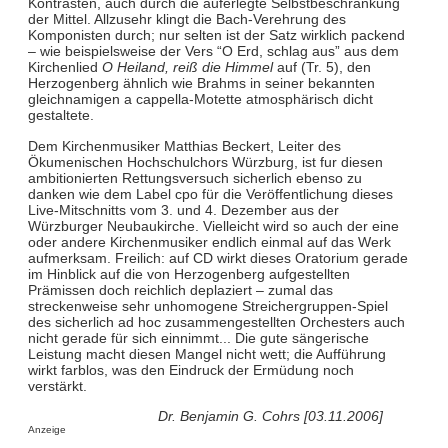
Kontrasten, auch durch die auferlegte Selbstbeschränkung
der Mittel. Allzusehr klingt die Bach-Verehrung des
Komponisten durch; nur selten ist der Satz wirklich packend
– wie beispielsweise der Vers “O Erd, schlag aus” aus dem
Kirchenlied
O Heiland, reiß die Himmel
auf (Tr. 5), den
Herzogenberg ähnlich wie Brahms in seiner bekannten
gleichnamigen a cappella-Motette atmosphärisch dicht
gestaltete.
Dem Kirchenmusiker Matthias Beckert, Leiter des
Ökumenischen Hochschulchors Würzburg, ist fur diesen
ambitionierten Rettungsversuch sicherlich ebenso zu
danken wie dem Label cpo für die Veröffentlichung dieses
Live-Mitschnitts vom 3. und 4. Dezember aus der
Würzburger Neubaukirche. Vielleicht wird so auch der eine
oder andere Kirchenmusiker endlich einmal auf das Werk
aufmerksam. Freilich: auf CD wirkt dieses Oratorium gerade
im Hinblick auf die von Herzogenberg aufgestellten
Prämissen doch reichlich deplaziert – zumal das
streckenweise sehr unhomogene Streichergruppen-Spiel
des sicherlich ad hoc zusammengestellten Orchesters auch
nicht gerade für sich einnimmt... Die gute sängerische
Leistung macht diesen Mangel nicht wett; die Aufführung
wirkt farblos, was den Eindruck der Ermüdung noch
verstärkt.
Dr. Benjamin G. Cohrs [03.11.2006]
Anzeige