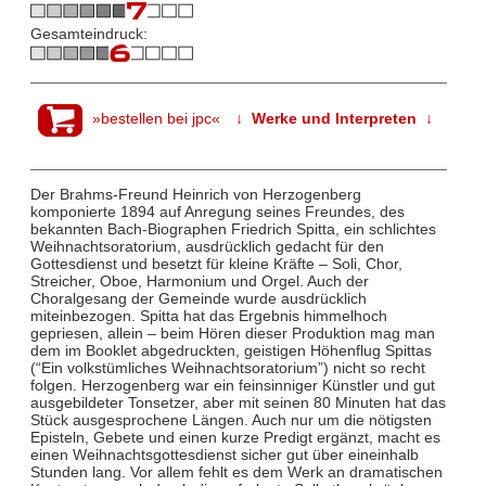
Gesamteindruck:
»bestellen bei jpc«
↓ Werke und Interpreten ↓
Der Brahms-Freund Heinrich von Herzogenberg
komponierte 1894 auf Anregung seines Freundes, des
bekannten Bach-Biographen Friedrich Spitta, ein schlichtes
Weihnachtsoratorium, ausdrücklich gedacht für den
Gottesdienst und besetzt für kleine Kräfte – Soli, Chor,
Streicher, Oboe, Harmonium und Orgel. Auch der
Choralgesang der Gemeinde wurde ausdrücklich
miteinbezogen. Spitta hat das Ergebnis himmelhoch
gepriesen, allein – beim Hören dieser Produktion mag man
dem im Booklet abgedruckten, geistigen Höhenflug Spittas
(“Ein volkstümliches Weihnachtsoratorium”) nicht so recht
folgen. Herzogenberg war ein feinsinniger Künstler und gut
ausgebildeter Tonsetzer, aber mit seinen 80 Minuten hat das
Stück ausgesprochene Längen. Auch nur um die nötigsten
Episteln, Gebete und einen kurze Predigt ergänzt, macht es
einen Weihnachtsgottesdienst sicher gut über eineinhalb
Stunden lang. Vor allem fehlt es dem Werk an dramatischen