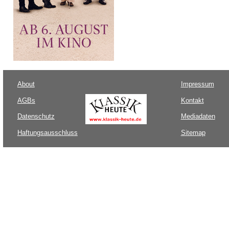
About
Impressum
AGBs
Kontakt
Datenschutz
Mediadaten
Haftungsausschluss
Sitemap