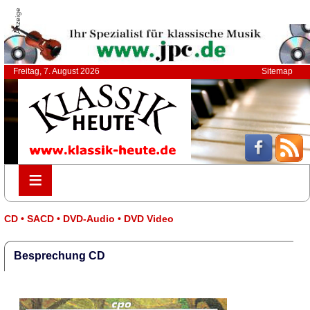
Anzeige
Freitag, 7. August 2026
Sitemap
≡
≡
CD • SACD • DVD-Audio • DVD Video
Besprechung CD