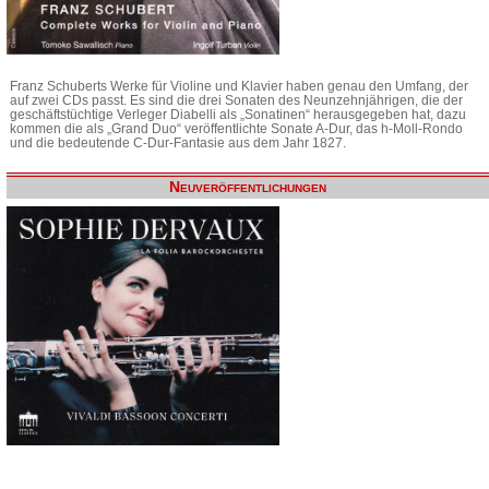
Franz Schuberts Werke für Violine und Klavier haben genau den Umfang, der
auf zwei CDs passt. Es sind die drei Sonaten des Neunzehnjährigen, die der
geschäftstüchtige Verleger Diabelli als „Sonatinen“ herausgegeben hat, dazu
kommen die als „Grand Duo“ veröffentlichte Sonate A-Dur, das h-Moll-Rondo
und die bedeutende C-Dur-Fantasie aus dem Jahr 1827.
Neuveröffentlichungen