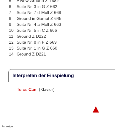
5
A New Ground Z T682
6
Suite Nr. 3 in G Z 662
7
Suite Nr. 7 d-Moll Z 668
8
Ground in Gamut Z 645
9
Suite Nr. 4 a-Moll Z 663
10
Suite Nr. 5 in C Z 666
11
Ground Z D222
12
Suite Nr. 8 in F Z 669
13
Suite Nr. 1 in G Z 660
14
Ground Z D221
Interpreten der Einspielung
Toros
Can
(Klavier)
▲
Anzeige