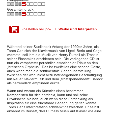
Gesamteindruck:
»bestellen bei jpc«
↓ Werke und Interpreten ↓
Während seiner Studienzeit Anfang der 1990er Jahre, als
Toros Can sich der Klaviermusik von Ligeti, Berio und Cage
widmete, soll ihm die Musik von Henry Purcell als Trost in
seiner Einsamkeit erschienen sein. Die vorliegende CD ist
nun ein verspäteter persönlich-emotionaler Tribut an den
„britischen Orpheus“. Das ist zweifellos eine schöne Geste,
auch wenn man die sentimentale Gegenüberstellung
zwischen der wohl nicht allzu befriedigenden Beschäftigung
mit Neuer Klaviermusik und dem „trostspendendem“ Barock
als befremdlich empfinden dürfte.
Wann und warum ein Künstler einen bestimmen
Komponisten für sich entdeckt, kann und soll seine
Privatsache bleiben, auch wenn diese Entdeckung als
Inspiration für eine fruchtbare Begegnung gelten könnte.
Toros Cans Interpretation schwankt dazwischen. Er selbst
erwähnt im Beiheft, daß Purcells Musik auf Klavier wie eine