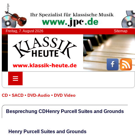
Anzeige
Freitag, 7. August 2026
Sitemap
≡
≡
CD • SACD • DVD-Audio • DVD Video
Besprechung CDHenry Purcell Suites and Grounds
Henry Purcell Suites and Grounds