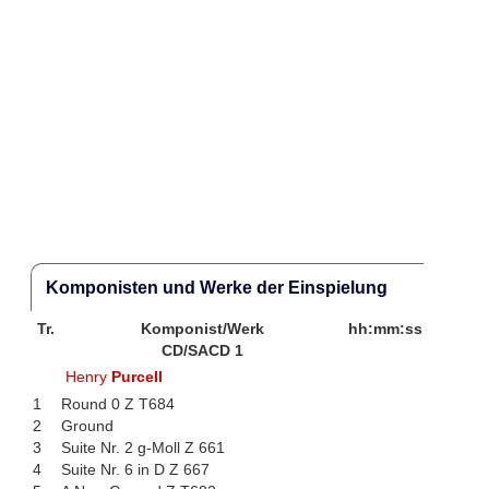
Komponisten und Werke der Einspielung
Tr.
Komponist/Werk
hh:mm:ss
CD/SACD 1
Henry
Purcell
1
Round 0 Z T684
2
Ground
3
Suite Nr. 2 g-Moll Z 661
4
Suite Nr. 6 in D Z 667