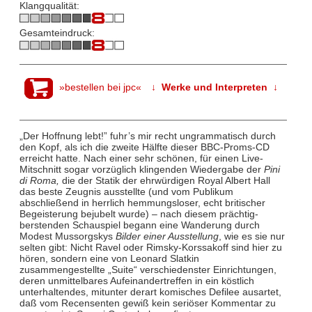
Klangqualität:
Gesamteindruck:
»bestellen bei jpc«
↓ Werke und Interpreten ↓
„Der Hoffnung lebt!” fuhr’s mir recht ungrammatisch durch
den Kopf, als ich die zweite Hälfte dieser BBC-Proms-CD
erreicht hatte. Nach einer sehr schönen, für einen Live-
Mitschnitt sogar vorzüglich klingenden Wiedergabe der
Pini
di Roma,
die der Statik der ehrwürdigen Royal Albert Hall
das beste Zeugnis ausstellte (und vom Publikum
abschließend in herrlich hemmungsloser, echt britischer
Begeisterung bejubelt wurde) – nach diesem prächtig-
berstenden Schauspiel begann eine Wanderung durch
Modest Mussorgskys
Bilder einer Ausstellung
, wie es sie nur
selten gibt: Nicht Ravel oder Rimsky-Korssakoff sind hier zu
hören, sondern eine von Leonard Slatkin
zusammengestellte „Suite“ verschiedenster Einrichtungen,
deren unmittelbares Aufeinandertreffen in ein köstlich
unterhaltendes, mitunter derart komisches Defilee ausartet,
daß vom Recensenten gewiß kein seriöser Kommentar zu