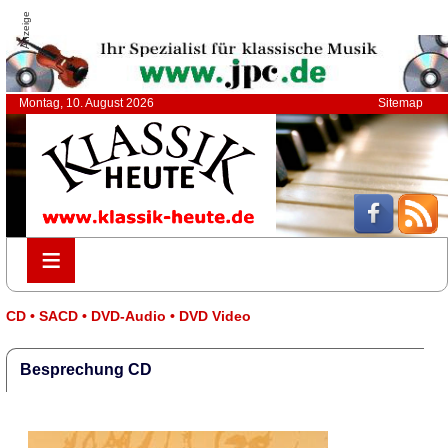
Anzeige
Montag, 10. August 2026
Sitemap
≡
≡
CD • SACD • DVD-Audio • DVD Video
Besprechung CD