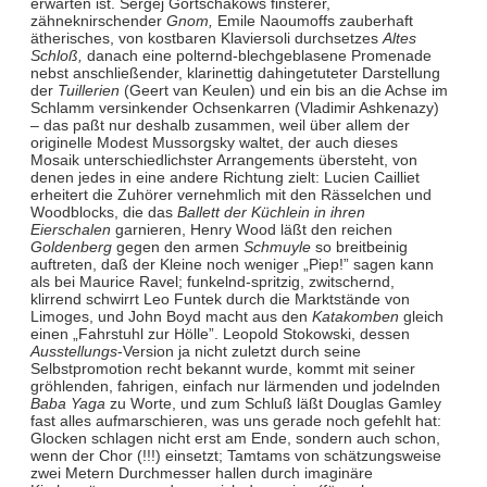
erwarten ist. Sergej Gortschakows finsterer,
zähneknirschender
Gnom,
Emile Naoumoffs zauberhaft
ätherisches, von kostbaren Klaviersoli durchsetzes
Altes
Schloß,
danach eine polternd-blechgeblasene Promenade
nebst anschließender, klarinettig dahingetuteter Darstellung
der
Tuillerien
(Geert van Keulen) und ein bis an die Achse im
Schlamm versinkender Ochsenkarren (Vladimir Ashkenazy)
– das paßt nur deshalb zusammen, weil über allem der
originelle Modest Mussorgsky waltet, der auch dieses
Mosaik unterschiedlichster Arrangements übersteht, von
denen jedes in eine andere Richtung zielt: Lucien Cailliet
erheitert die Zuhörer vernehmlich mit den Rässelchen und
Woodblocks, die das
Ballett der Küchlein in ihren
Eierschalen
garnieren, Henry Wood läßt den reichen
Goldenberg
gegen den armen
Schmuyle
so breitbeinig
auftreten, daß der Kleine noch weniger „Piep!” sagen kann
als bei Maurice Ravel; funkelnd-spritzig, zwitschernd,
klirrend schwirrt Leo Funtek durch die Marktstände von
Limoges, und John Boyd macht aus den
Katakomben
gleich
einen „Fahrstuhl zur Hölle”. Leopold Stokowski, dessen
Ausstellungs
-Version ja nicht zuletzt durch seine
Selbstpromotion recht bekannt wurde, kommt mit seiner
gröhlenden, fahrigen, einfach nur lärmenden und jodelnden
Baba Yaga
zu Worte, und zum Schluß läßt Douglas Gamley
fast alles aufmarschieren, was uns gerade noch gefehlt hat:
Glocken schlagen nicht erst am Ende, sondern auch schon,
wenn der Chor (!!!) einsetzt; Tamtams von schätzungsweise
zwei Metern Durchmesser hallen durch imaginäre