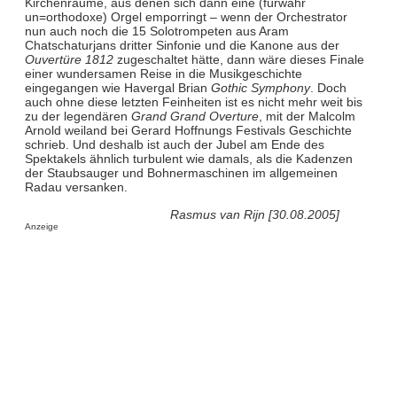
Kirchenräume, aus denen sich dann eine (fürwahr
un=orthodoxe) Orgel emporringt – wenn der Orchestrator
nun auch noch die 15 Solotrompeten aus Aram
Chatschaturjans dritter Sinfonie und die Kanone aus der
Ouvertüre 1812
zugeschaltet hätte, dann wäre dieses Finale
einer wundersamen Reise in die Musikgeschichte
eingegangen wie Havergal Brian
Gothic Symphony
. Doch
auch ohne diese letzten Feinheiten ist es nicht mehr weit bis
zu der legendären
Grand Grand Overture
, mit der Malcolm
Arnold weiland bei Gerard Hoffnungs Festivals Geschichte
schrieb. Und deshalb ist auch der Jubel am Ende des
Spektakels ähnlich turbulent wie damals, als die Kadenzen
der Staubsauger und Bohnermaschinen im allgemeinen
Radau versanken.
Rasmus van Rijn [30.08.2005]
Anzeige