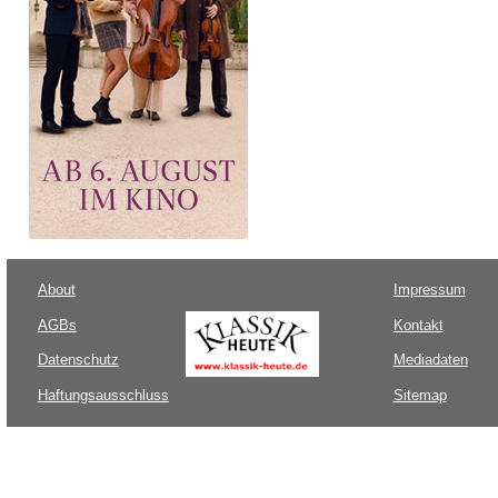
About
Impressum
AGBs
Kontakt
Datenschutz
Mediadaten
Haftungsausschluss
Sitemap