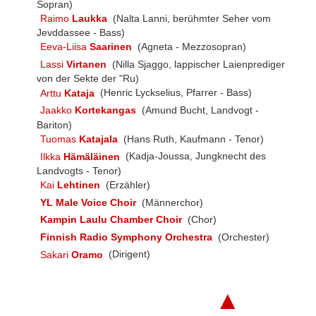
Sopran)
Raimo
Laukka
(Nalta Lanni, berühmter Seher vom
Jevddassee - Bass)
Eeva-Liisa
Saarinen
(Agneta - Mezzosopran)
Lassi
Virtanen
(Nilla Sjaggo, lappischer Laienprediger
von der Sekte der "Ru)
Arttu
Kataja
(Henric Lyckselius, Pfarrer - Bass)
Jaakko
Kortekangas
(Amund Bucht, Landvogt -
Bariton)
Tuomas
Katajala
(Hans Ruth, Kaufmann - Tenor)
Ilkka
Hämäläinen
(Kadja-Joussa, Jungknecht des
Landvogts - Tenor)
Kai
Lehtinen
(Erzähler)
YL Male Voice Choir
(Männerchor)
Kampin Laulu Chamber Choir
(Chor)
Finnish Radio Symphony Orchestra
(Orchester)
Sakari
Oramo
(Dirigent)
▲