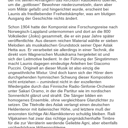
um die „gottlosen“ Bewohner niederzumetzeln, dann aber
vom Militär gefaßt und hingerichtet wurde, erscheint bei
Launis als friedliebender Freiheitskämpfer, was am blutigen
Ausgang der Geschichte nichts ändert.
Schon 1904 hatte der Komponist eine Forschungsreise nach
Norwegisch-Lappland unternommen und dort an die 800
Volkslieder (Joiks) gesammelt, die er ein paar Jahre später
veröffentlichte. Aus diesem reichen Material wählte er sieben
Melodien als musikalischen Grundstock seiner Oper Aslak
Hetta aus. Er verarbeitet sie allerdings in einer Technik, die
direkt vom Wagnerschen Musikdrama hergeleitet ist und
sich der Leitmotive bedient. In der Führung der Singstimmen
macht Launis dagegen eindeutige Anleihen bei Giacomo
Puccini. Originell an dieser Musik ist also einzig die
ungewöhnliche Mixtur. Und doch kann sich der Hörer dem
durchgehenden hymnischen Schwung dieser Komposition
nicht entziehen – zumindest nicht in der exzellenten
Wiedergabe durch das Finnische Radio-Sinfonie-Orchester
unter Sakari Oramo, in der die Partitur wie im nordischen
Sonnenlicht glänzt und strahlt. Die Sänger bilden ein
homogenes Ensemble, ohne vergleichbare Glanzlichter zu
setzen. Die Titelrolle des Aslak verlangt einen deutschen
Heldentenor mit italienischer Höhe, und letztere muß der
ansonsten tüchtige Aki Alamikkotervo schuldig bleiben. Raili
Viljakainen hat zwar das richtige jungmädchenhafte Timbre
für die zur Verräterin werdende Geliebte Agni, aber ebenfalls
unüberhörbare Höhenprobleme.