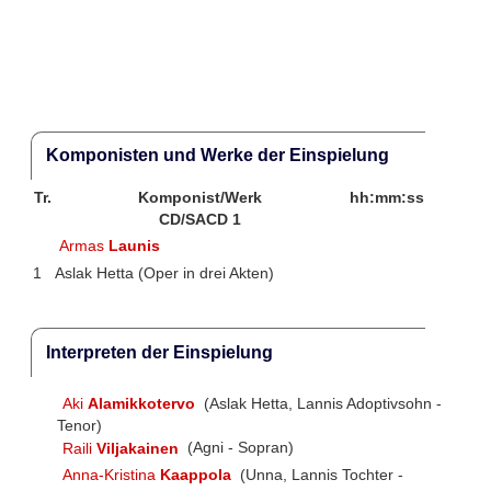
Komponisten und Werke der Einspielung
Tr.
Komponist/Werk
hh:mm:ss
CD/SACD 1
Armas
Launis
1
Aslak Hetta (Oper in drei Akten)
Interpreten der Einspielung
Aki
Alamikkotervo
(Aslak Hetta, Lannis Adoptivsohn -
Tenor)
Raili
Viljakainen
(Agni - Sopran)
Anna-Kristina
Kaappola
(Unna, Lannis Tochter -