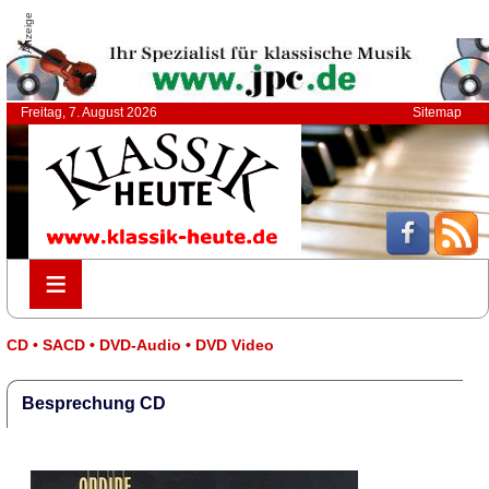
Anzeige
Freitag, 7. August 2026
Sitemap
≡
≡
CD • SACD • DVD-Audio • DVD Video
Besprechung CD