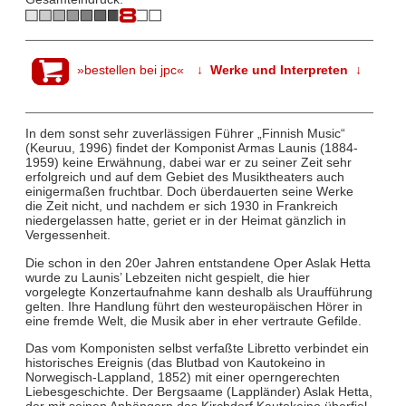
»bestellen bei jpc«
↓ Werke und Interpreten ↓
In dem sonst sehr zuverlässigen Führer „Finnish Music“
(Keuruu, 1996) findet der Komponist Armas Launis (1884-
1959) keine Erwähnung, dabei war er zu seiner Zeit sehr
erfolgreich und auf dem Gebiet des Musiktheaters auch
einigermaßen fruchtbar. Doch überdauerten seine Werke
die Zeit nicht, und nachdem er sich 1930 in Frankreich
niedergelassen hatte, geriet er in der Heimat gänzlich in
Vergessenheit.
Die schon in den 20er Jahren entstandene Oper Aslak Hetta
wurde zu Launis’ Lebzeiten nicht gespielt, die hier
vorgelegte Konzertaufnahme kann deshalb als Uraufführung
gelten. Ihre Handlung führt den westeuropäischen Hörer in
eine fremde Welt, die Musik aber in eher vertraute Gefilde.
Das vom Komponisten selbst verfaßte Libretto verbindet ein
historisches Ereignis (das Blutbad von Kautokeino in
Norwegisch-Lappland, 1852) mit einer operngerechten
Liebesgeschichte. Der Bergsaame (Lappländer) Aslak Hetta,
der mit seinen Anhängern das Kirchdorf Kautokeino überfiel,