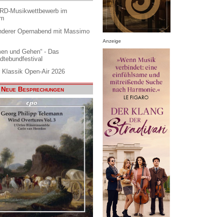
ARD-Musikwettbewerb im
am
nderer Opernabend mit Massimo
Anzeige
en und Gehen“ - Das
dtebundfestival
 Klassik Open-Air 2026
Neue Besprechungen