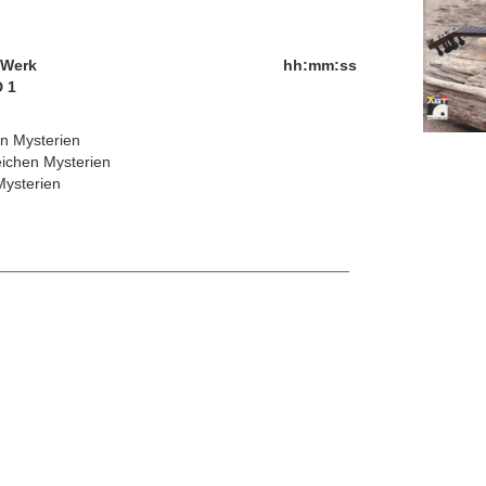
/Werk
hh:mm:ss
 1
en Mysterien
ichen Mysterien
Mysterien