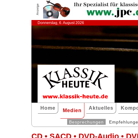
Anzeige
Donnerstag, 6. August 2026
Home
Aktuelles
Kompo
Medien
Besprechungen
Empfehlung
CD • SACD • DVD-Audio • DV