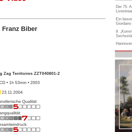
Der 75. 
Livestre
Ein beso
Giordano
 Franz Biber
9. „Komm
Sechsstä
Hannover
g Zag Territoires ZZT040801-2
CD • 1h 53min • 2003
23.11.2004
nstlerische Qualität:
angqualität:
esamteindruck: