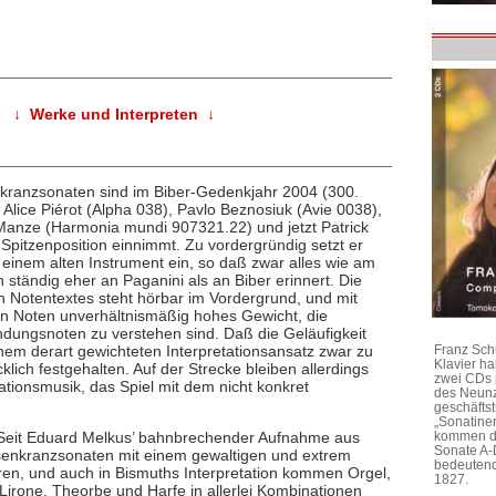
↓ Werke und Interpreten ↓
nkranzsonaten sind im Biber-Gedenkjahr 2004 (300.
n Alice Piérot (Alpha 038), Pavlo Beznosiuk (Avie 0038),
anze (Harmonia mundi 907321.22) und jetzt Patrick
Spitzenposition einnimmt. Zu vordergründig setzt er
einem alten Instrument ein, so daß zwar alles wie am
h ständig eher an Paganini als an Biber erinnert. Die
 Notentextes steht hörbar im Vordergrund, und mit
en Noten unverhältnismäßig hohes Gewicht, die
bindungsnoten zu verstehen sind. Daß die Geläufigkeit
 einem derart gewichteten Interpretationsansatz zwar zu
Franz Sch
Klavier h
klich festgehalten. Auf der Strecke bleiben allerdings
zwei CDs 
ationsmusik, das Spiel mit dem nicht konkret
des Neunz
geschäftst
„Sonatine
kommen di
pe. Seit Eduard Melkus’ bahnbrechender Aufnahme aus
Sonate A-
enkranzsonaten mit einem gewaltigen und extrem
bedeutend
ren, und auch in Bismuths Interpretation kommen Orgel,
1827.
Lirone, Theorbe und Harfe in allerlei Kombinationen