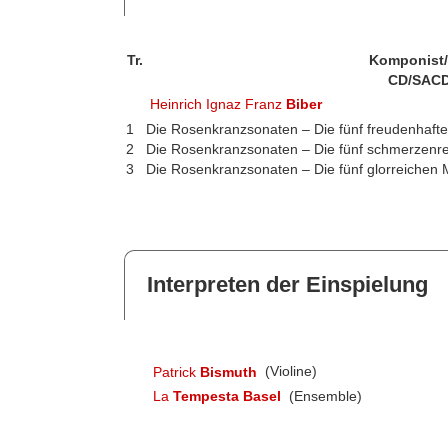
Tr.
Komponist
CD/SACD
Heinrich Ignaz Franz
Biber
1
Die Rosenkranzsonaten – Die fünf freudenhaft
2
Die Rosenkranzsonaten – Die fünf schmerzenre
3
Die Rosenkranzsonaten – Die fünf glorreichen 
Interpreten der Einspielung
Patrick
Bismuth
(Violine)
La
Tempesta Basel
(Ensemble)