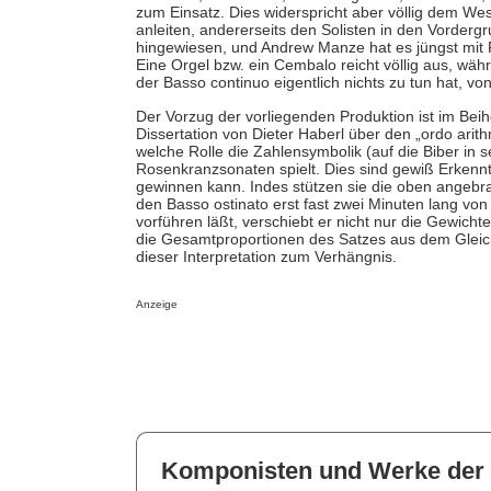
zum Einsatz. Dies widerspricht aber völlig dem Wese
anleiten, andererseits den Solisten in den Vorderg
hingewiesen, und Andrew Manze hat es jüngst mit 
Eine Orgel bzw. ein Cembalo reicht völlig aus, währ
der Basso continuo eigentlich nichts zu tun hat, von
Der Vorzug der vorliegenden Produktion ist im Beihe
Dissertation von Dieter Haberl über den „ordo arit
welche Rolle die Zahlensymbolik (auf die Biber in s
Rosenkranzsonaten spielt. Dies sind gewiß Erkennt
gewinnen kann. Indes stützen sie die oben angebra
den Basso ostinato erst fast zwei Minuten lang vo
vorführen läßt, verschiebt er nicht nur die Gewicht
die Gesamtproportionen des Satzes aus dem Gleichg
dieser Interpretation zum Verhängnis.
Anzeige
Komponisten und Werke der 