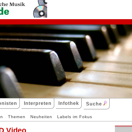
nisten
Interpreten
Infothek
Suche
en
Themen
Neuheiten
Labels im Fokus
D Video