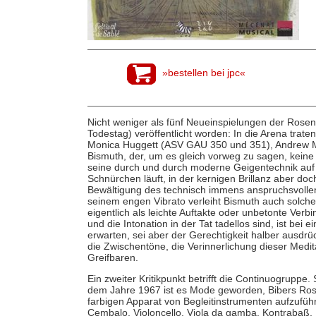
»bestellen bei jpc«
Nicht weniger als fünf Neueinspielungen der Rose
Todestag) veröffentlicht worden: In die Arena trate
Monica Huggett (ASV GAU 350 und 351), Andrew M
Bismuth, der, um es gleich vorweg zu sagen, keine 
seine durch und durch moderne Geigentechnik auf 
Schnürchen läuft, in der kernigen Brillanz aber doc
Bewältigung des technisch immens anspruchsvollen
seinem engen Vibrato verleiht Bismuth auch solch
eigentlich als leichte Auftakte oder unbetonte Ver
und die Intonation in der Tat tadellos sind, ist bei
erwarten, sei aber der Gerechtigkeit halber ausdrüc
die Zwischentöne, die Verinnerlichung dieser Medit
Greifbaren.
Ein zweiter Kritikpunkt betrifft die Continuogrup
dem Jahre 1967 ist es Mode geworden, Bibers Ros
farbigen Apparat von Begleitinstrumenten aufzufüh
Cembalo, Violoncello, Viola da gamba, Kontrabaß, 