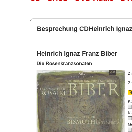
Besprechung CDHeinrich Ignaz
Heinrich Ignaz Franz Biber
Die Rosenkranzsonaten
Zi
2 
Kü
Kl
G