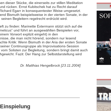
n dieser Stücke, die einerseits zur stillen Meditation
rund rücken. Ernst Kubitschek hat zu Recht darauf
Richard Egarr in konsequentester Weise umgesetzt.
end Bismuth beispielsweise in der vierten Sonate, in der
 seinen Begleitern regelrecht erdrückt wird.
ft zu finden: Marinette Extermann stützt sich auf die
hmeticus“ und führt an ausgewählten Beispielen vor,
einem Vorwort explizit eingeht) in den
nisse, die man nicht hörend, sondern nur lesend
chte Kritik: Wenn Bismuth in der Aria der ersten Sonate
n seiner Continuogruppe als Improvisations-Session
e vom Solisten zur Begleitung, sondern bringt damit auch
ewicht. Fazit: Der Hang zur Selbstdarstellung wird
Dr. Matthias Hengelbrock [23.11.2004]
Einspielung