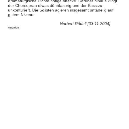
dramaturgische Dichte nötige Attacke. Darüber hinaus klingt
der Chorsopran etwas dünnfaserig und der Bass zu
unkonturiert. Die Solisten agieren insgesamt untadelig auf
gutem Niveau.
Norbert Rüdell [03.11.2004]
Anzeige