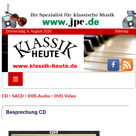
Anzeige
Donnerstag, 6. August 2026
Sitemap
≡
≡
CD • SACD • DVD-Audio • DVD Video
Besprechung CD