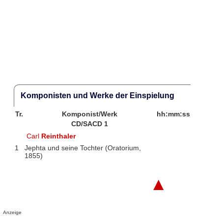
Komponisten und Werke der Einspielung
Tr.
Komponist/Werk
hh:mm:ss
CD/SACD 1
Carl
Reinthaler
1
Jephta und seine Tochter (Oratorium,
1855)
▲
Anzeige