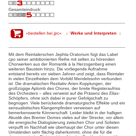
Gesamteindruck:
»bestellen bei jpc«
↓ Werke und Interpreten ↓
Mit dem Reintalerschen Jephta-Oratorium fügt das Label
cpo seiner ambitionierten Reihe mit selten zu hörenden
Chorwerken aus der Romantik à la Herzogenberg einen
weiteren Baustein hinzu. Die vorliegende Aufnahme
entstand bereits vor sieben Jahren und zeigt, dass Reintaler
in vielen Einzelheiten dem Vorbild Mendelssohn verbunden
ist: Die dramatischen Rezitativ-Arien-Kopplungen, der
großzügige Aplomb des Chores, der breite Registeraufriss
des Orchesters – alles verweist auf die Präsenz des
Elias
-
Schöpfers, ohne sich dabei in purer Gefolgschaft zu
begnügen. Viele berückende dramaturgische Effekte und ein
sensualistisches Klangempfinden verweisen auf
bemerkenswerte Könnerschaft. Leider bleibt in der halligen
Akustik des Bremer Domes vieles auf der Strecke, vor allem
die energische Dialogisierung zwischen Chor und Solisten
verpufft im Nachhall wie überhaupt der Chor unter diesen
Umständen sehr flächig daherkommt, ohne die für die