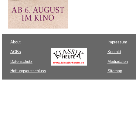
About
Impressum
AGBs
Kontakt
Datenschutz
Mediadaten
Haftungsausschluss
Sitemap