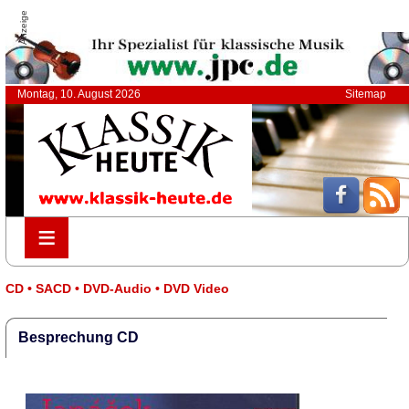
Anzeige
Montag, 10. August 2026
Sitemap
≡
≡
CD • SACD • DVD-Audio • DVD Video
Besprechung CD