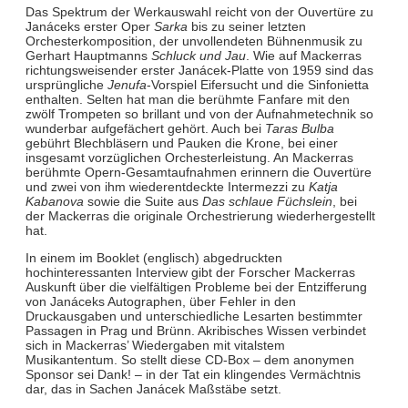
Das Spektrum der Werkauswahl reicht von der Ouvertüre zu
Janáceks erster Oper
Sarka
bis zu seiner letzten
Orchesterkomposition, der unvollendeten Bühnenmusik zu
Gerhart Hauptmanns
Schluck und Jau
. Wie auf Mackerras
richtungsweisender erster Janácek-Platte von 1959 sind das
ursprüngliche
Jenufa
-Vorspiel Eifersucht und die Sinfonietta
enthalten. Selten hat man die berühmte Fanfare mit den
zwölf Trompeten so brillant und von der Aufnahmetechnik so
wunderbar aufgefächert gehört. Auch bei
Taras Bulba
gebührt Blechbläsern und Pauken die Krone, bei einer
insgesamt vorzüglichen Orchesterleistung. An Mackerras
berühmte Opern-Gesamtaufnahmen erinnern die Ouvertüre
und zwei von ihm wiederentdeckte Intermezzi zu
Katja
Kabanova
sowie die Suite aus
Das schlaue Füchslein
, bei
der Mackerras die originale Orchestrierung wiederhergestellt
hat.
In einem im Booklet (englisch) abgedruckten
hochinteressanten Interview gibt der Forscher Mackerras
Auskunft über die vielfältigen Probleme bei der Entzifferung
von Janáceks Autographen, über Fehler in den
Druckausgaben und unterschiedliche Lesarten bestimmter
Passagen in Prag und Brünn. Akribisches Wissen verbindet
sich in Mackerras’ Wiedergaben mit vitalstem
Musikantentum. So stellt diese CD-Box – dem anonymen
Sponsor sei Dank! – in der Tat ein klingendes Vermächtnis
dar, das in Sachen Janácek Maßstäbe setzt.