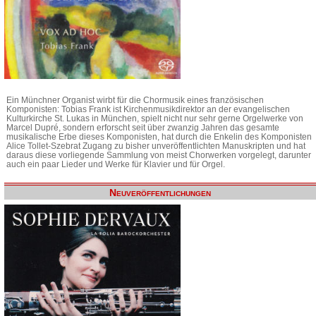
Ein Münchner Organist wirbt für die Chormusik eines französischen
Komponisten: Tobias Frank ist Kirchenmusikdirektor an der evangelischen
Kulturkirche St. Lukas in München, spielt nicht nur sehr gerne Orgelwerke von
Marcel Dupré, sondern erforscht seit über zwanzig Jahren das gesamte
musikalische Erbe dieses Komponisten, hat durch die Enkelin des Komponisten
Alice Tollet-Szebrat Zugang zu bisher unveröffentlichten Manuskripten und hat
daraus diese vorliegende Sammlung von meist Chorwerken vorgelegt, darunter
auch ein paar Lieder und Werke für Klavier und für Orgel.
Neuveröffentlichungen