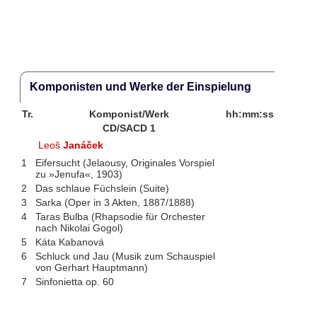
Komponisten und Werke der Einspielung
Tr.
Komponist/Werk
hh:mm:ss
CD/SACD 1
Leoš
Janáček
1
Eifersucht (Jelaousy, Originales Vorspiel
zu »Jenufa«, 1903)
2
Das schlaue Füchslein (Suite)
3
Sarka (Oper in 3 Akten, 1887/1888)
4
Taras Bulba (Rhapsodie für Orchester
nach Nikolai Gogol)
5
Káta Kabanová
6
Schluck und Jau (Musik zum Schauspiel
von Gerhart Hauptmann)
7
Sinfonietta op. 60