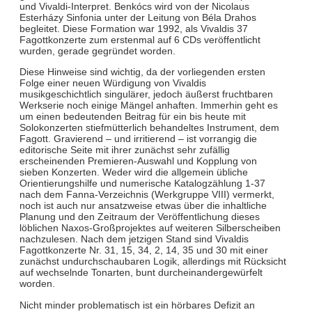
und Vivaldi-Interpret. Benkócs wird von der Nicolaus
Esterházy Sinfonia unter der Leitung von Béla Drahos
begleitet. Diese Formation war 1992, als Vivaldis 37
Fagottkonzerte zum erstenmal auf 6 CDs veröffentlicht
wurden, gerade gegründet worden.
Diese Hinweise sind wichtig, da der vorliegenden ersten
Folge einer neuen Würdigung von Vivaldis
musikgeschichtlich singulärer, jedoch äußerst fruchtbaren
Werkserie noch einige Mängel anhaften. Immerhin geht es
um einen bedeutenden Beitrag für ein bis heute mit
Solokonzerten stiefmütterlich behandeltes Instrument, dem
Fagott. Gravierend – und irritierend – ist vorrangig die
editorische Seite mit ihrer zunächst sehr zufällig
erscheinenden Premieren-Auswahl und Kopplung von
sieben Konzerten. Weder wird die allgemein übliche
Orientierungshilfe und numerische Katalogzählung 1-37
nach dem Fanna-Verzeichnis (Werkgruppe VIII) vermerkt,
noch ist auch nur ansatzweise etwas über die inhaltliche
Planung und den Zeitraum der Veröffentlichung dieses
löblichen Naxos-Großprojektes auf weiteren Silberscheiben
nachzulesen. Nach dem jetzigen Stand sind Vivaldis
Fagottkonzerte Nr. 31, 15, 34, 2, 14, 35 und 30 mit einer
zunächst undurchschaubaren Logik, allerdings mit Rücksicht
auf wechselnde Tonarten, bunt durcheinandergewürfelt
worden.
Nicht minder problematisch ist ein hörbares Defizit an