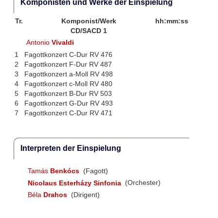
Komponisten und Werke der Einspielung
Tr.
Komponist/Werk
hh:mm:ss
CD/SACD 1
Antonio
Vivaldi
1
Fagottkonzert C-Dur RV 476
2
Fagottkonzert F-Dur RV 487
3
Fagottkonzert a-Moll RV 498
4
Fagottkonzert c-Moll RV 480
5
Fagottkonzert B-Dur RV 503
6
Fagottkonzert G-Dur RV 493
7
Fagottkonzert C-Dur RV 471
Interpreten der Einspielung
Tamás
Benkócs
(Fagott)
Nicolaus Esterházy Sinfonia
(Orchester)
Béla
Drahos
(Dirigent)