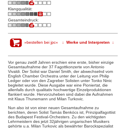
Klangqualität:
Gesamteindruck:
»bestellen bei jpc«
↓ Werke und Interpreten ↓
Vor genau zwölf Jahren erschien eine erste, bisher einzige
Gesamtaufnahme der 37 Fagottkonzerte von Antonio
Vivaldi. Der Solist war Daniel Smith, der abwechselnd vom
English Chamber Orchestra unter der Leitung von Philip
Ledger oder von den Zagreber Solisten unter Tonko Ninic
begleitet wurde. Diese Ausgabe war eine Pioniertat, die
allenfalls durch qualitativ hochwertige Einzelproduktionen
flankiert wurde. Hervorzuheben sind dabei die Aufnahmen
mit Klaus Thunemann und Milan Turkovic.
Nun also ist von einer neuen Gesamtaufnahme zu
berichten, deren Solist Tamás Benkócs ist, Prinzipalfagottist
des Budapest Festival-Orchesters. Zu den wichtigsten
Lehrmeistern des jetzt 32jährigen ungarischen Musikers
gehörte u.a. Milan Turkovic als bewährter Barockspezialist