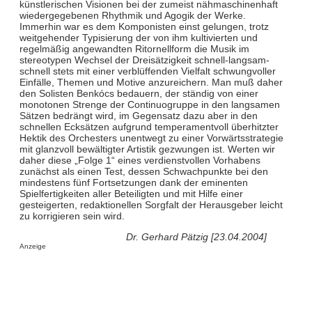
künstlerischen Visionen bei der zumeist nähmaschinenhaft
wiedergegebenen Rhythmik und Agogik der Werke.
Immerhin war es dem Komponisten einst gelungen, trotz
weitgehender Typisierung der von ihm kultivierten und
regelmäßig angewandten Ritornellform die Musik im
stereotypen Wechsel der Dreisätzigkeit schnell-langsam-
schnell stets mit einer verblüffenden Vielfalt schwungvoller
Einfälle, Themen und Motive anzureichern. Man muß daher
den Solisten Benkócs bedauern, der ständig von einer
monotonen Strenge der Continuogruppe in den langsamen
Sätzen bedrängt wird, im Gegensatz dazu aber in den
schnellen Ecksätzen aufgrund temperamentvoll überhitzter
Hektik des Orchesters unentwegt zu einer Vorwärtsstrategie
mit glanzvoll bewältigter Artistik gezwungen ist. Werten wir
daher diese „Folge 1“ eines verdienstvollen Vorhabens
zunächst als einen Test, dessen Schwachpunkte bei den
mindestens fünf Fortsetzungen dank der eminenten
Spielfertigkeiten aller Beteiligten und mit Hilfe einer
gesteigerten, redaktionellen Sorgfalt der Herausgeber leicht
zu korrigieren sein wird.
Dr. Gerhard Pätzig [23.04.2004]
Anzeige