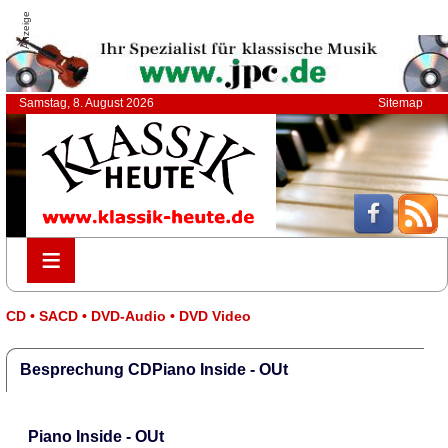
Anzeige
Samstag, 8. August 2026
Sitemap
≡
≡
CD • SACD • DVD-Audio • DVD Video
Besprechung CDPiano Inside - OUt
Piano Inside - OUt