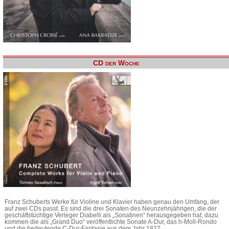
CD der Woche
Franz Schuberts Werke für Violine und Klavier haben genau den Umfang, der
auf zwei CDs passt. Es sind die drei Sonaten des Neunzehnjährigen, die der
geschäftstüchtige Verleger Diabelli als „Sonatinen“ herausgegeben hat, dazu
kommen die als „Grand Duo“ veröffentlichte Sonate A-Dur, das h-Moll-Rondo
und die bedeutende C-Dur-Fantasie aus dem Jahr 1827.