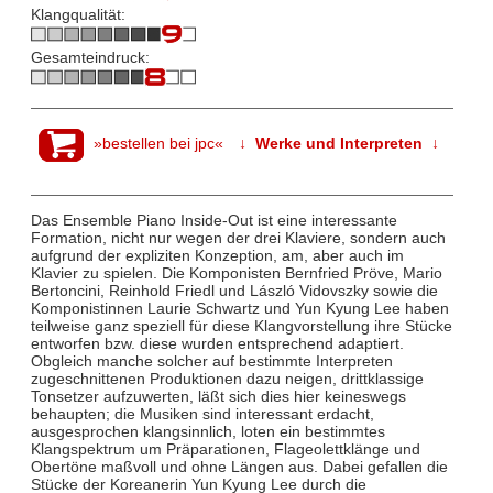
Klangqualität:
Gesamteindruck:
»bestellen bei jpc«
↓ Werke und Interpreten ↓
Das Ensemble Piano Inside-Out ist eine interessante
Formation, nicht nur wegen der drei Klaviere, sondern auch
aufgrund der expliziten Konzeption, am, aber auch im
Klavier zu spielen. Die Komponisten Bernfried Pröve, Mario
Bertoncini, Reinhold Friedl und László Vidovszky sowie die
Komponistinnen Laurie Schwartz und Yun Kyung Lee haben
teilweise ganz speziell für diese Klangvorstellung ihre Stücke
entworfen bzw. diese wurden entsprechend adaptiert.
Obgleich manche solcher auf bestimmte Interpreten
zugeschnittenen Produktionen dazu neigen, drittklassige
Tonsetzer aufzuwerten, läßt sich dies hier keineswegs
behaupten; die Musiken sind interessant erdacht,
ausgesprochen klangsinnlich, loten ein bestimmtes
Klangspektrum um Präparationen, Flageolettklänge und
Obertöne maßvoll und ohne Längen aus. Dabei gefallen die
Stücke der Koreanerin Yun Kyung Lee durch die