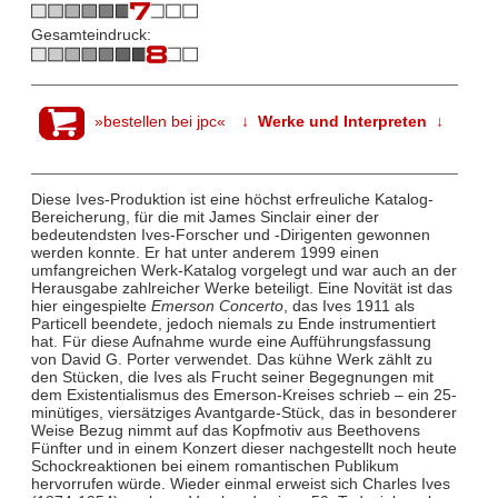
Gesamteindruck:
»bestellen bei jpc«
↓ Werke und Interpreten ↓
Diese Ives-Produktion ist eine höchst erfreuliche Katalog-
Bereicherung, für die mit James Sinclair einer der
bedeutendsten Ives-Forscher und -Dirigenten gewonnen
werden konnte. Er hat unter anderem 1999 einen
umfangreichen Werk-Katalog vorgelegt und war auch an der
Herausgabe zahlreicher Werke beteiligt. Eine Novität ist das
hier eingespielte
Emerson Concerto
, das Ives 1911 als
Particell beendete, jedoch niemals zu Ende instrumentiert
hat. Für diese Aufnahme wurde eine Aufführungsfassung
von David G. Porter verwendet. Das kühne Werk zählt zu
den Stücken, die Ives als Frucht seiner Begegnungen mit
dem Existentialismus des Emerson-Kreises schrieb – ein 25-
minütiges, viersätziges Avantgarde-Stück, das in besonderer
Weise Bezug nimmt auf das Kopfmotiv aus Beethovens
Fünfter und in einem Konzert dieser nachgestellt noch heute
Schockreaktionen bei einem romantischen Publikum
hervorrufen würde. Wieder einmal erweist sich Charles Ives