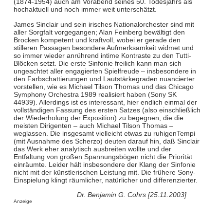
(1874-1954) auch am Vorabend seines 50. Todesjahrs als
hochaktuell und noch immer weit unterschätzt.
James Sinclair und sein irisches Nationalorchester sind mit
aller Sorgfalt vorgegangen; Alan Feinberg bewältigt den
Brocken kompetent und kraftvoll, wobei er gerade den
stilleren Passagen besondere Aufmerksamkeit widmet und
so immer wieder anrührend intime Kontraste zu den Tutti-
Blöcken setzt. Die erste Sinfonie freilich kann man sich –
ungeachtet aller engagierten Spielfreude – insbesondere in
den Farbschattierungen und Lautstärkegraden nuancierter
vorstellen, wie es Michael Tilson Thomas und das Chicago
Symphony Orchestra 1989 realisiert haben (Sony SK
44939). Allerdings ist es interessant, hier endlich einmal der
vollständigen Fassung des ersten Satzes (also einschließlich
der Wiederholung der Exposition) zu begegnen, die die
meisten Dirigenten – auch Michael Tilson Thomas –
weglassen. Die insgesamt vielleicht etwas zu ruhigenTempi
(mit Ausnahme des Scherzo) deuten darauf hin, daß Sinclair
das Werk eher analytisch ausbreiten wollte und der
Entfaltung von großen Spannungsbögen nicht die Priorität
einräumte. Leider hält insbesondere der Klang der Sinfonie
nicht mit der künstlerischen Leistung mit. Die frühere Sony-
Einspielung klingt räumlicher, natürlicher und differenzierter.
Dr. Benjamin G. Cohrs [25.11.2003]
Anzeige