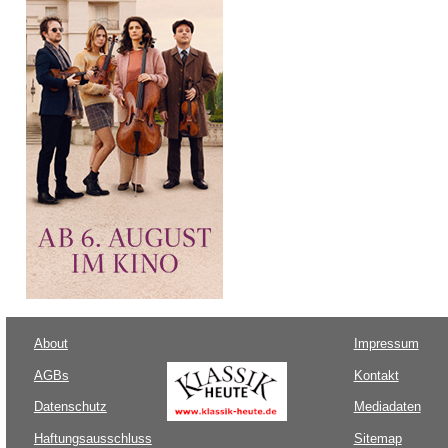
About
Impressum
AGBs
Kontakt
Datenschutz
Mediadaten
Haftungsausschluss
Sitemap