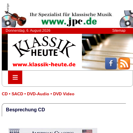
Anzeige
Donnerstag, 6. August 2026
Sitemap
≡
≡
CD • SACD • DVD-Audio • DVD Video
Besprechung CD