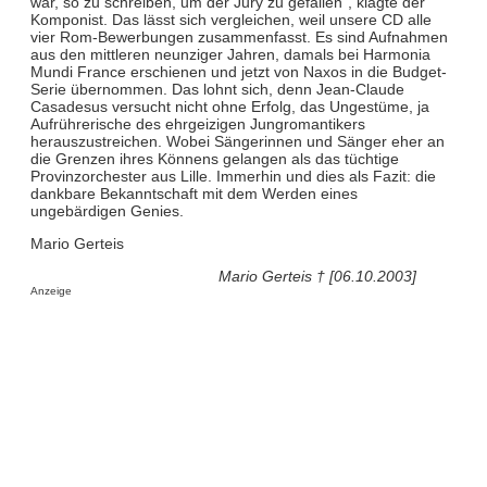
war, so zu schreiben, um der Jury zu gefallen“, klagte der
Komponist. Das lässt sich vergleichen, weil unsere CD alle
vier Rom-Bewerbungen zusammenfasst. Es sind Aufnahmen
aus den mittleren neunziger Jahren, damals bei Harmonia
Mundi France erschienen und jetzt von Naxos in die Budget-
Serie übernommen. Das lohnt sich, denn Jean-Claude
Casadesus versucht nicht ohne Erfolg, das Ungestüme, ja
Aufrührerische des ehrgeizigen Jungromantikers
herauszustreichen. Wobei Sängerinnen und Sänger eher an
die Grenzen ihres Könnens gelangen als das tüchtige
Provinzorchester aus Lille. Immerhin und dies als Fazit: die
dankbare Bekanntschaft mit dem Werden eines
ungebärdigen Genies.
Mario Gerteis
Mario Gerteis † [06.10.2003]
Anzeige