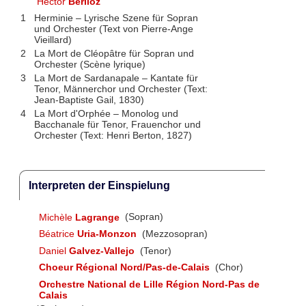
Hector
Berlioz
1
Herminie – Lyrische Szene für Sopran
und Orchester (Text von Pierre-Ange
Vieillard)
2
La Mort de Cléopâtre für Sopran und
Orchester (Scène lyrique)
3
La Mort de Sardanapale – Kantate für
Tenor, Männerchor und Orchester (Text:
Jean-Baptiste Gail, 1830)
4
La Mort d'Orphée – Monolog und
Bacchanale für Tenor, Frauenchor und
Orchester (Text: Henri Berton, 1827)
Interpreten der Einspielung
Michèle
Lagrange
(Sopran)
Béatrice
Uria-Monzon
(Mezzosopran)
Daniel
Galvez-Vallejo
(Tenor)
Choeur Régional Nord/Pas-de-Calais
(Chor)
Orchestre National de Lille Région Nord-Pas de
Calais