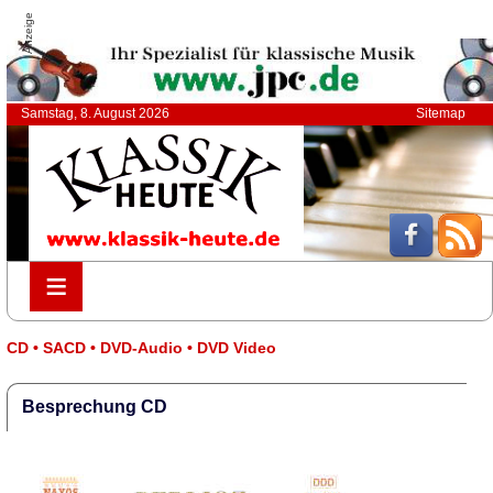
Anzeige
Samstag, 8. August 2026
Sitemap
≡
≡
CD • SACD • DVD-Audio • DVD Video
Besprechung CD