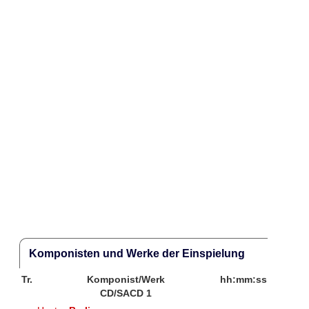
Komponisten und Werke der Einspielung
Tr.
Komponist/Werk
hh:mm:ss
CD/SACD 1