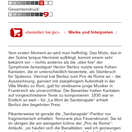
Gesamteindruck:
»bestellen bei jpc«
↓ Werke und Interpreten ↓
Vom ersten Moment an wird man hellhörig: Das Motiv, das in
der Scène lyrique
Herminie
aufklingt, kommt einem sehr
bekannt vor – nichts anderes als die „idée fixe“ der
Symphonie fantastique
! Hector Berlioz nutzte seine frühen
Kantaten, die er unterschiedlich bewertete, als Steinbruch
für Späteres. Viermal trat Berlioz zum Prix de Rome an – die
Auszeichnung, garniert mit zweijährigem Aufenthalt in der
Villa Medici zu Rom, galt für strebsame junge Musiker in
Frankreich als unverzichtbar. Die Bewerber hatten Kantaten
auf vorgeschriebene Texte zu komponieren. 1830 war er
Endlich so weit – für „La Mort de Sardanapale“ erhielt
Berlioz den begehrten Preis.
Pikanterweise ist gerade die „Sardanapale“-Partitur nur
fragmentarisch erhalten: Tenorarie plus Feuersbrunst. Sie ist
im übrigen die am wenigsten kühne der „Prix de Rome“-
Anläufe; „es häufen sich die Banalitäten, weil ich gezwungen