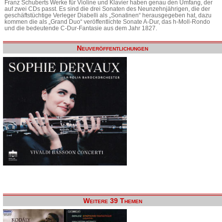
Franz Schuberts Werke für Violine und Klavier haben genau den Umfang, der
auf zwei CDs passt. Es sind die drei Sonaten des Neunzehnjährigen, die der
geschäftstüchtige Verleger Diabelli als „Sonatinen“ herausgegeben hat, dazu
kommen die als „Grand Duo“ veröffentlichte Sonate A-Dur, das h-Moll-Rondo
und die bedeutende C-Dur-Fantasie aus dem Jahr 1827.
Neuveröffentlichungen
Weitere 39 Themen