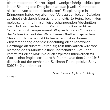
einem modernen Konzertflügel – weniger fahrig, schlüssiger
in der Bindung des Dringlichen an das jeweils Kommende
als ich es von seinen „historischen“ Einspielungen in
Erinnerung habe. Vor allem der Vortrag der beiden Balladen
zeichnet sich durch Übersicht, unaffektierte Feinarbeit in den
melodischen, rhythmisch leise schwingenden Abschnitten
aus. Und auch im forschen Zugriff mangelt es nicht an
Sicherheit und Temperament. Wojciech Kilars (*1932) von
der Schrecklichkeit des Warschauer Ghettos inspiriertem
Stück für Klarinette und Orchester kommt in diesem
Zusammenhang eher die Bedeutung einer liebevollen
Hommage an düstere Zeiten zu; rein musikalisch wird wohl
niemand das 8-Minuten-Stück überschätzen. Am Ende
kommt mit einer Mazurka auch Szpilman musikalisch zu
Wort – eine fragile, schüttere Aufnahme aus dem Jahr 1948,
die auch auf der erwähnten Szpilman-Retrospektive Sony
509764-2 zu hören ist.
Peter Cossé † [16.01.2003]
Anzeige