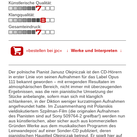
Künstlerische Qualität:
Klangqualität:
Gesamteindruck:
»bestellen bei jpc«
↓ Werke und Interpreten ↓
Der polnische Pianist Janusz Olejniczak ist den CD-Hörern
in erster Linie von seinen Aufnahmen für das Label Opus
111 bekannt geworden – mit erregenden Resultaten im
atmosphärischen Bereich, nicht immer mit überzeugenden
Ergebnissen, was die rein pianistische Umsetzung der
Stücke anbelangte, sofern man sich mit klanglich
schlankeren, in der Diktion weniger kurzatmigen Aufnahmen
angefreundet hatte. Im Zusammenhang mit Polanskis
vieldiskutiertem Szpilman-Film (die originalen Aufnahmen
des Pianisten sind auf Sony 509764-2 greifbar!) werden nun
aus künstlerischen, aber sicher auch aus kommerziellen
Gründen Werke aus dem musikalischen Programm des
Leinwandepos’ auf einer Sonder-CD publiziert, deren
pianistischen Hauptteil Olejniczak betreut. Er spielt hier auf