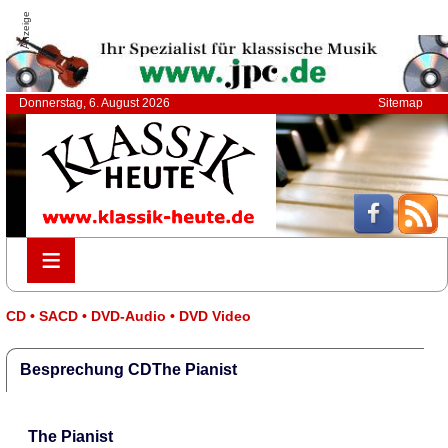
Anzeige
Donnerstag, 6. August 2026
Sitemap
≡
≡
CD • SACD • DVD-Audio • DVD Video
Besprechung CDThe Pianist
The Pianist