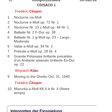
Tr.
Komponist/Werk
hh:mm:ss
CD/SACD 1
Frédéric
Chopin
1
Nocturne cis-Moll
2
Nocturne e-Moll op. 72 Nr. 1
3
Nocturne Nr. 13 c-Moll op. 48 Nr. 1
4
Ballade Nr. 2 F-Dur op. 38
5
Ballade Nr. 1 g-Moll op. 23 – Largo -
Moderato
6
Valse a-Moll op. 34 Nr. 2
7
Prélude e-Moll op. 28 Nr. 4
8
Grande Polonaise brillante précédée
d'un Andante spianato brillante Es-Dur
op. 22
Wojciech
Kilar
9
Moving to the Ghetto Oct. 31, 1940
Frédéric
Chopin
10
Mazurka a-Moll KK II b Nr. 4 (Notre
temps)
Interpreten der Einspielung