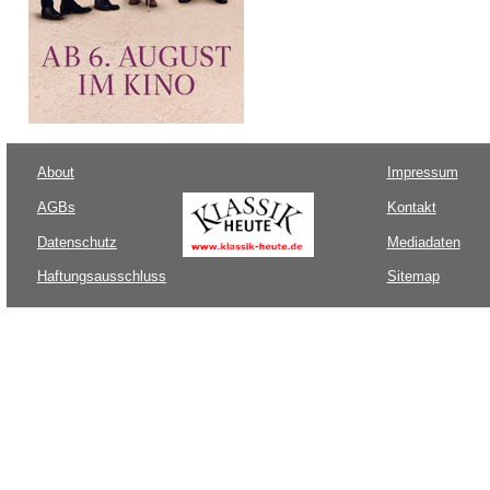
About
Impressum
AGBs
Kontakt
Datenschutz
Mediadaten
Haftungsausschluss
Sitemap