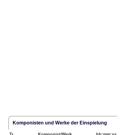
Komponisten und Werke der Einspielung
Tr.
Komponist/Werk
hh:mm:ss