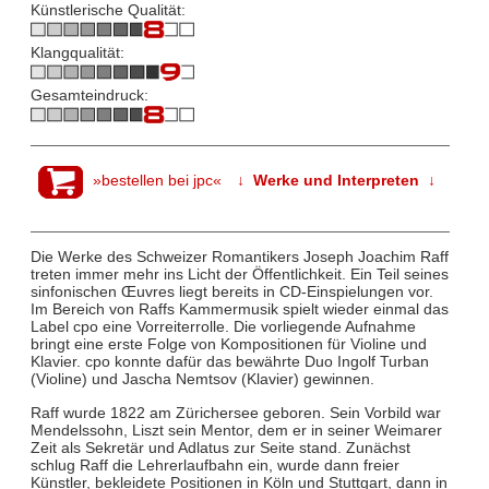
Künstlerische Qualität:
Klangqualität:
Gesamteindruck:
»bestellen bei jpc«
↓ Werke und Interpreten ↓
Die Werke des Schweizer Romantikers Joseph Joachim Raff
treten immer mehr ins Licht der Öffentlichkeit. Ein Teil seines
sinfonischen Œuvres liegt bereits in CD-Einspielungen vor.
Im Bereich von Raffs Kammermusik spielt wieder einmal das
Label cpo eine Vorreiterrolle. Die vorliegende Aufnahme
bringt eine erste Folge von Kompositionen für Violine und
Klavier. cpo konnte dafür das bewährte Duo Ingolf Turban
(Violine) und Jascha Nemtsov (Klavier) gewinnen.
Raff wurde 1822 am Zürichersee geboren. Sein Vorbild war
Mendelssohn, Liszt sein Mentor, dem er in seiner Weimarer
Zeit als Sekretär und Adlatus zur Seite stand. Zunächst
schlug Raff die Lehrerlaufbahn ein, wurde dann freier
Künstler, bekleidete Positionen in Köln und Stuttgart, dann in