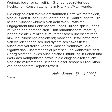
Weimar, bevor er schließlich Gründungsdirektor des
Hochschen Konservatoriums in Frankfurt/Main wurde.
Die eingespielten Werke entstammen Raffs Weimarer Zeit,
also aus den frühen 50er Jahren des 19. Jahrhunderts. Die
beiden Künstler widmen sich dem Werk Raffs mit
Engagement und Leidenschaft. Ingolf Turban spielt – ganz
im Sinne des Komponisten – mit romantischem Impetus,
jedoch nie die Grenzen zum Pathetischen überschreitend
bzw. ins Rührselige abgleitend; manches Detail hätte man
sich vielleicht agogisch und dynamisch etwas tiefer
ausgelotet vorstellen können. Jascha Nemtsovs Spiel
ergänzt das Zusammenspiel plastisch und wohlstrukturiert.
Georg Albrecht Eckles ausführliche Einführung in Leben und
Werk des Komponisten sowie in die eingespielten Stücke
sind eine willkommene Beigabe dieser schönen Produktion
von besonderem Repertoirewert.
Heinz Braun † [21.11.2002]
Anzeige