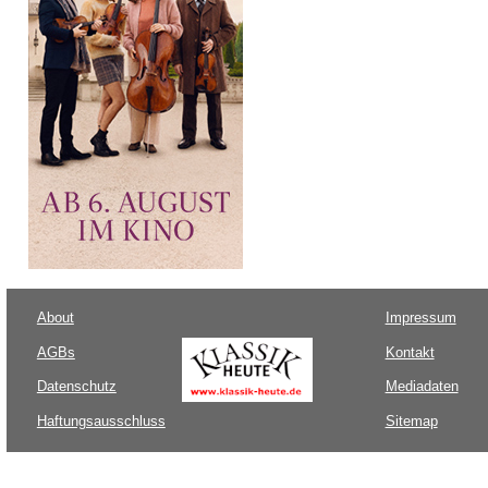
About
Impressum
AGBs
Kontakt
Datenschutz
Mediadaten
Haftungsausschluss
Sitemap