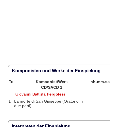
Komponisten und Werke der Einspielung
Tr.
Komponist/Werk
hh:mm:ss
CD/SACD 1
Giovanni Battista
Pergolesi
1
La morte di San Giuseppe (Oratorio in
due parti)
Interpreten der Einspielung