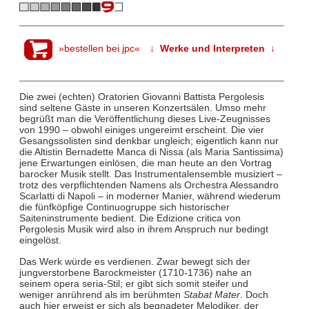
»bestellen bei jpc«
↓ Werke und Interpreten ↓
Die zwei (echten) Oratorien Giovanni Battista Pergolesis
sind seltene Gäste in unseren Konzertsälen. Umso mehr
begrüßt man die Veröffentlichung dieses Live-Zeugnisses
von 1990 – obwohl einiges ungereimt erscheint. Die vier
Gesangssolisten sind denkbar ungleich; eigentlich kann nur
die Altistin Bernadette Manca di Nissa (als Maria Santissima)
jene Erwartungen einlösen, die man heute an den Vortrag
barocker Musik stellt. Das Instrumentalensemble musiziert –
trotz des verpflichtenden Namens als Orchestra Alessandro
Scarlatti di Napoli – in moderner Manier, während wiederum
die fünfköpfige Continuogruppe sich historischer
Saiteninstrumente bedient. Die Edizione critica von
Pergolesis Musik wird also in ihrem Anspruch nur bedingt
eingelöst.
Das Werk würde es verdienen. Zwar bewegt sich der
jungverstorbene Barockmeister (1710-1736) nahe an
seinem opera seria-Stil; er gibt sich somit steifer und
weniger anrührend als im berühmten
Stabat Mater
. Doch
auch hier erweist er sich als begnadeter Melodiker, der