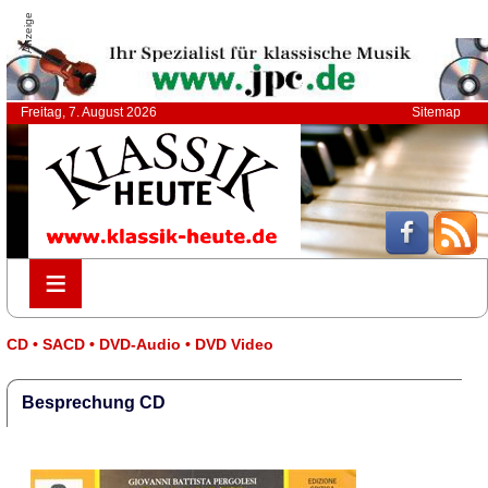
Anzeige
Freitag, 7. August 2026
Sitemap
≡
≡
CD • SACD • DVD-Audio • DVD Video
Besprechung CD