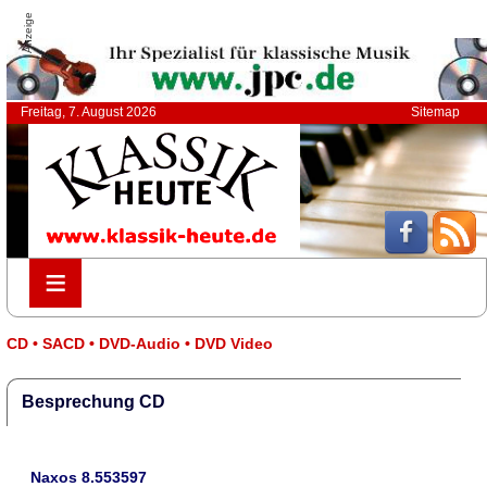
Anzeige
Freitag, 7. August 2026
Sitemap
≡
≡
CD • SACD • DVD-Audio • DVD Video
Besprechung CD
Naxos 8.553597