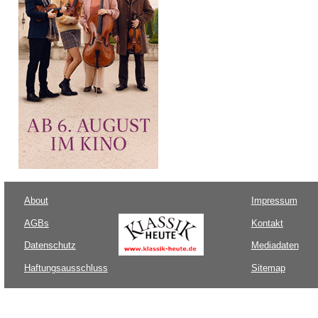
About
Impressum
AGBs
Kontakt
Datenschutz
Mediadaten
Haftungsausschluss
Sitemap