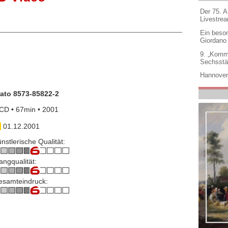
Der 75. 
Livestre
Ein beso
Giordano
9. „Komm
Sechsstä
Hannover
rato 8573-85822-2
CD • 67min • 2001
01.12.2001
nstlerische Qualität:
angqualität:
esamteindruck: