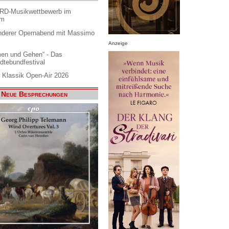
ARD-Musikwettbewerb im
am
nderer Opernabend mit Massimo
Anzeige
en und Gehen“ - Das
dtebundfestival
 Klassik Open-Air 2026
Neue Besprechungen