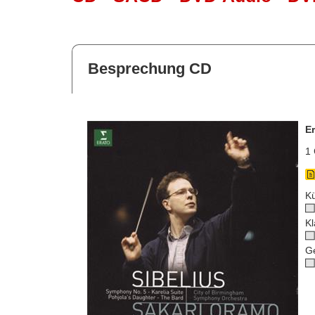
Besprechung CD
E
1 
Kü
Kl
G