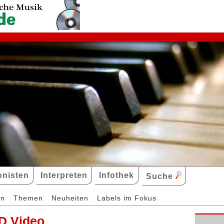
nisten
Interpreten
Infothek
Suche
en
Themen
Neuheiten
Labels im Fokus
D Video