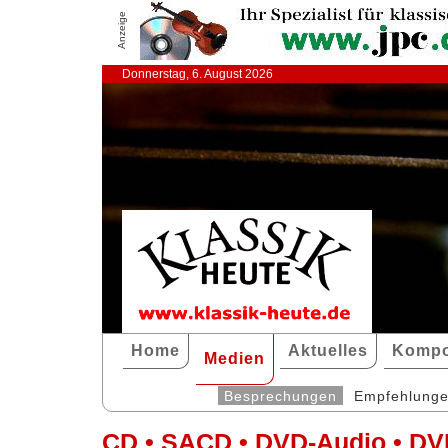
Anzeige
Donnerstag, 6. August 2026
Home
Aktuelles
Kompo
Medien
Besprechungen
Empfehlung
CD • SACD • DVD-Audio • DV