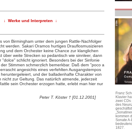
↓ Werke und Interpreten ↓
ers von Birmingham unter dem jungen Rattle-Nachfolger
t werden. Sakari Oramos hurtiges Drauflosmusizieren
lung und dem Orchester keine Chance zur klanglichen
t über weite Strecken so pedantisch wie sinnleer, dann
dolce" schlicht ignoriert. Besonders bei der Sinfonie
ren der Stimmen schmerzlich bemerkbar. Daß dem "poco a
berrascht angesichts eines verfehlten Ausgangstempos
ig heruntergeleiert, und der balladenhafte Charakter von
 nicht zur Geltung. Das natürlich atmende, jederzeit
attle sein Orchester erzogen hatte, erlebt man hier nur
Franz Sch
Peter T. Köster † [01.12.2001]
Klavier h
zwei CDs 
des Neunz
geschäftst
„Sonatine
kommen di
Sonate A-
bedeutend
1827.