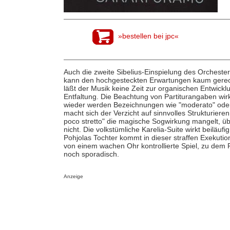
»bestellen bei jpc«
Auch die zweite Sibelius-Einspielung des Orchest
kann den hochgesteckten Erwartungen kaum gerech
läßt der Musik keine Zeit zur organischen Entwick
Entfaltung. Die Beachtung von Partiturangaben wirk
wieder werden Bezeichnungen wie "moderato" oder "
macht sich der Verzicht auf sinnvolles Strukturie
poco stretto" die magische Sogwirkung mangelt, ü
nicht. Die volkstümliche Karelia-Suite wirkt beiläuf
Pohjolas Tochter kommt in dieser straffen Exekution
von einem wachen Ohr kontrollierte Spiel, zu dem R
noch sporadisch.
Anzeige