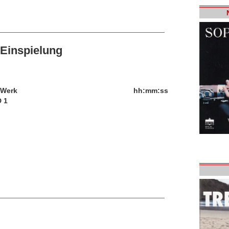
Einspielung
/Werk
hh:mm:ss
 1