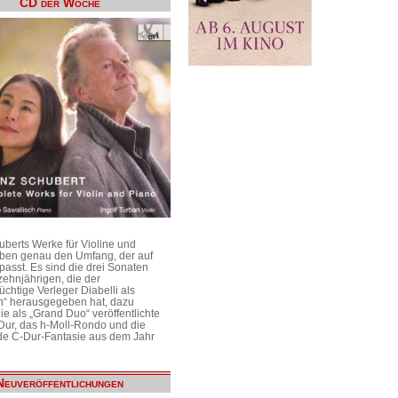
CD der Woche
uberts Werke für Violine und
aben genau den Umfang, der auf
passt. Es sind die drei Sonaten
ehnjährigen, die der
üchtige Verleger Diabelli als
n“ herausgegeben hat, dazu
e als „Grand Duo“ veröffentlichte
Dur, das h-Moll-Rondo und die
e C-Dur-Fantasie aus dem Jahr
Neuveröffentlichungen