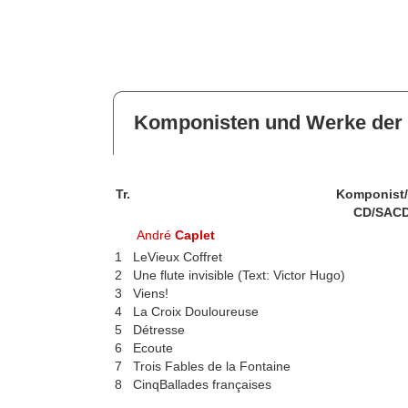
Komponisten und Werke der 
Tr.
Komponist
CD/SACD
André
Caplet
1
LeVieux Coffret
2
Une flute invisible (Text: Victor Hugo)
3
Viens!
4
La Croix Douloureuse
5
Détresse
6
Ecoute
7
Trois Fables de la Fontaine
8
CinqBallades françaises