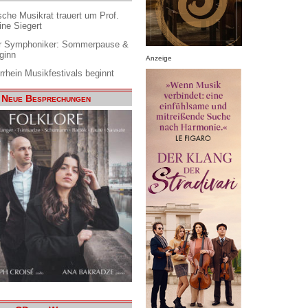
che Musikrat trauert um Prof.
ine Siegert
 Symphoniker: Sommerpause &
ginn
Anzeige
rrhein Musikfestivals beginnt
Neue Besprechungen