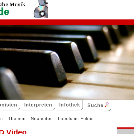
nisten
Interpreten
Infothek
Suche
en
Themen
Neuheiten
Labels im Fokus
D Video