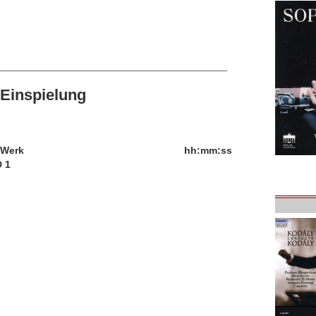
Einspielung
/Werk
hh:mm:ss
 1