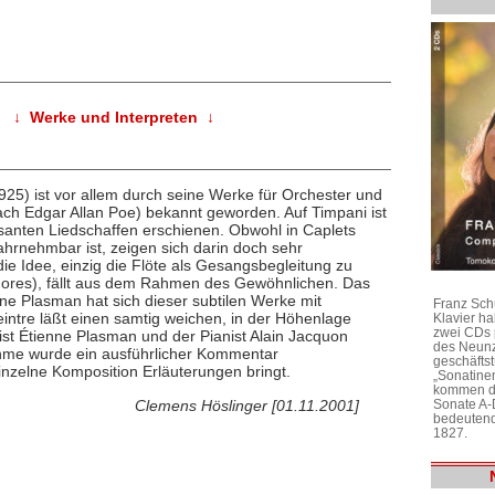
↓ Werke und Interpreten ↓
25) ist vor allem durch seine Werke für Orchester und
ach Edgar Allan Poe) bekannt geworden. Auf Timpani ist
anten Liedschaffen erschienen. Obwohl in Caplets
hrnehmbar ist, zeigen sich darin doch sehr
die Idee, einzig die Flöte als Gesangsbegleitung zu
ores), fällt aus dem Rahmen des Gewöhnlichen. Das
nne Plasman hat sich dieser subtilen Werke mit
Franz Sch
intre läßt einen samtig weichen, in der Höhenlage
Klavier h
zwei CDs 
ist Étienne Plasman und der Pianist Alain Jacquon
des Neunz
nahme wurde ein ausführlicher Kommentar
geschäftst
inzelne Komposition Erläuterungen bringt.
„Sonatine
kommen di
Sonate A-
Clemens Höslinger [01.11.2001]
bedeutend
1827.