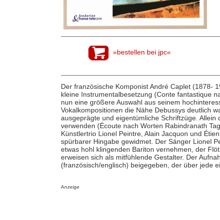
»bestellen bei jpc«
Der französische Komponist André Caplet (1878- 19
kleine Instrumentalbesetzung (Conte fantastique n
nun eine größere Auswahl aus seinem hochinteress
Vokalkompositionen die Nähe Debussys deutlich wa
ausgeprägte und eigentümliche Schriftzüge. Allein 
verwenden (Écoute nach Worten Rabindranath Tag
Künstlertrio Lionel Peintre, Alain Jacquon und Étie
spürbarer Hingabe gewidmet. Der Sänger Lionel Pe
etwas hohl klingenden Bariton vernehmen, der Flöt
erweisen sich als mitfühlende Gestalter. Der Auf
(französisch/englisch) beigegeben, der über jede e
Anzeige