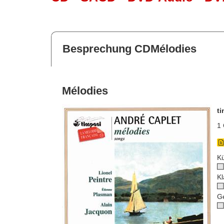
Besprechung CDMélodies
Mélodies
t
1 
Kü
Kl
G