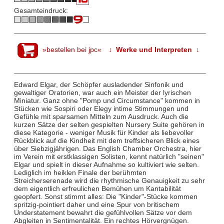
Gesamteindruck:
»bestellen bei jpc«
↓ Werke und Interpreten ↓
Edward Elgar, der Schöpfer ausladender Sinfonik und
gewaltiger Oratorien, war auch ein Meister der lyrischen
Miniatur. Ganz ohne "Pomp und Circumstance" kommen in
Stücken wie Sospiri oder Elegy intime Stimmungen und
Gefühle mit sparsamen Mitteln zum Ausdruck. Auch die
kurzen Sätze der selten gespielten Nursery Suite gehören in
diese Kategorie - weniger Musik für Kinder als liebevoller
Rückblick auf die Kindheit mit dem treffsicheren Blick eines
über Siebzigjährigen. Das English Chamber Orchestra, hier
im Verein mit erstklassigen Solisten, kennt natürlich "seinen"
Elgar und spielt in dieser Aufnahme so kultiviert wie selten.
Lediglich im heiklen Finale der berühmten
Streicherserenade wird die rhythmische Genauigkeit zu sehr
dem eigentlich erfreulichen Bemühen um Kantabilität
geopfert. Sonst stimmt alles: Die "Kinder"-Stücke kommen
spritzig-pointiert daher und eine Spur von britischem
Understatement bewahrt die gefühlvollen Sätze vor dem
Abgleiten in Sentimentalität. Ein rechtes Hörvergnügen.