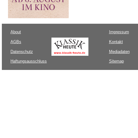
About
Impressum
AGBs
Kontakt
Datenschutz
Mediadaten
Haftungsausschluss
Sitemap