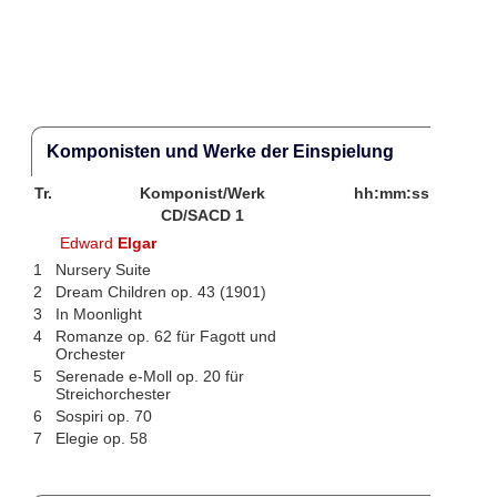
Komponisten und Werke der Einspielung
Tr.
Komponist/Werk
hh:mm:ss
CD/SACD 1
Edward
Elgar
1
Nursery Suite
2
Dream Children op. 43 (1901)
3
In Moonlight
4
Romanze op. 62 für Fagott und
Orchester
5
Serenade e-Moll op. 20 für
Streichorchester
6
Sospiri op. 70
7
Elegie op. 58