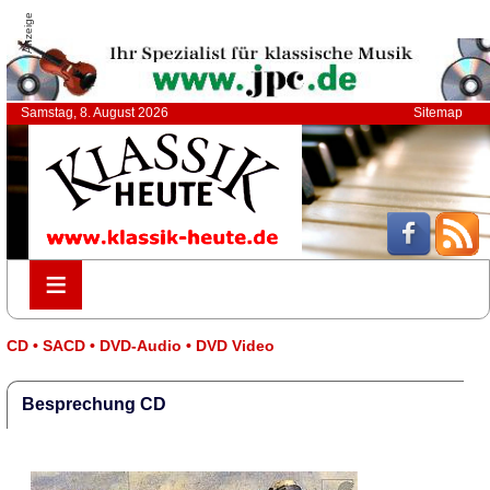
Anzeige
Samstag, 8. August 2026
Sitemap
≡
≡
CD • SACD • DVD-Audio • DVD Video
Besprechung CD