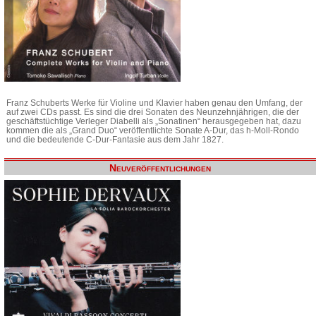
Franz Schuberts Werke für Violine und Klavier haben genau den Umfang, der
auf zwei CDs passt. Es sind die drei Sonaten des Neunzehnjährigen, die der
geschäftstüchtige Verleger Diabelli als „Sonatinen“ herausgegeben hat, dazu
kommen die als „Grand Duo“ veröffentlichte Sonate A-Dur, das h-Moll-Rondo
und die bedeutende C-Dur-Fantasie aus dem Jahr 1827.
Neuveröffentlichungen