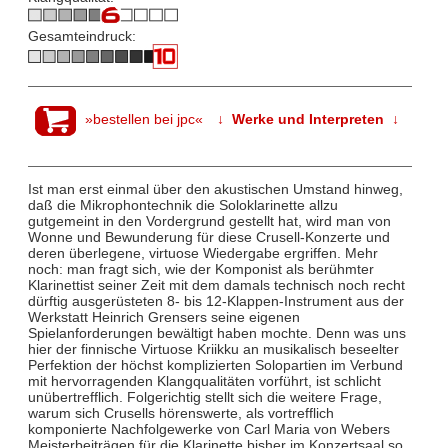
Gesamteindruck:
»bestellen bei jpc«
↓ Werke und Interpreten ↓
Ist man erst einmal über den akustischen Umstand hinweg,
daß die Mikrophontechnik die Soloklarinette allzu
gutgemeint in den Vordergrund gestellt hat, wird man von
Wonne und Bewunderung für diese Crusell-Konzerte und
deren überlegene, virtuose Wiedergabe ergriffen. Mehr
noch: man fragt sich, wie der Komponist als berühmter
Klarinettist seiner Zeit mit dem damals technisch noch recht
dürftig ausgerüsteten 8- bis 12-Klappen-Instrument aus der
Werkstatt Heinrich Grensers seine eigenen
Spielanforderungen bewältigt haben mochte. Denn was uns
hier der finnische Virtuose Kriikku an musikalisch beseelter
Perfektion der höchst komplizierten Solopartien im Verbund
mit hervorragenden Klangqualitäten vorführt, ist schlicht
unübertrefflich. Folgerichtig stellt sich die weitere Frage,
warum sich Crusells hörenswerte, als vortrefflich
komponierte Nachfolgewerke von Carl Maria von Webers
Meisterbeiträgen für die Klarinette bisher im Konzertsaal so