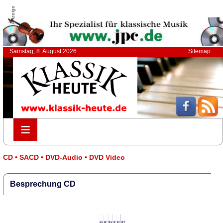
Anzeige
Samstag, 8. August 2026
Sitemap
≡
≡
CD • SACD • DVD-Audio • DVD Video
Besprechung CD