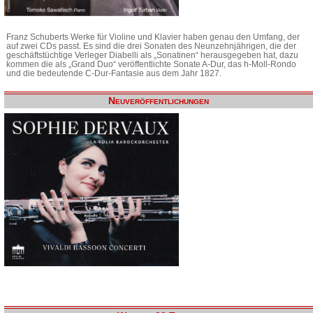
Franz Schuberts Werke für Violine und Klavier haben genau den Umfang, der
auf zwei CDs passt. Es sind die drei Sonaten des Neunzehnjährigen, die der
geschäftstüchtige Verleger Diabelli als „Sonatinen“ herausgegeben hat, dazu
kommen die als „Grand Duo“ veröffentlichte Sonate A-Dur, das h-Moll-Rondo
und die bedeutende C-Dur-Fantasie aus dem Jahr 1827.
Neuveröffentlichungen