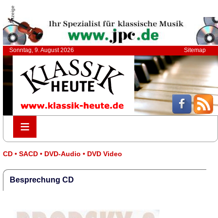
Anzeige
Sonntag, 9. August 2026
Sitemap
≡
≡
CD • SACD • DVD-Audio • DVD Video
Besprechung CD