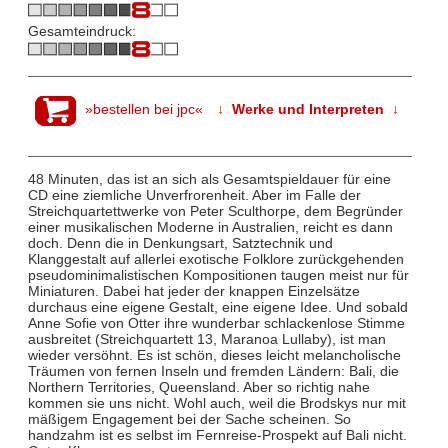
Gesamteindruck:
»bestellen bei jpc«
↓ Werke und Interpreten ↓
48 Minuten, das ist an sich als Gesamtspieldauer für eine
CD eine ziemliche Unverfrorenheit. Aber im Falle der
Streichquartettwerke von Peter Sculthorpe, dem Begründer
einer musikalischen Moderne in Australien, reicht es dann
doch. Denn die in Denkungsart, Satztechnik und
Klanggestalt auf allerlei exotische Folklore zurückgehenden
pseudominimalistischen Kompositionen taugen meist nur für
Miniaturen. Dabei hat jeder der knappen Einzelsätze
durchaus eine eigene Gestalt, eine eigene Idee. Und sobald
Anne Sofie von Otter ihre wunderbar schlackenlose Stimme
ausbreitet (Streichquartett 13, Maranoa Lullaby), ist man
wieder versöhnt. Es ist schön, dieses leicht melancholische
Träumen von fernen Inseln und fremden Ländern: Bali, die
Northern Territories, Queensland. Aber so richtig nahe
kommen sie uns nicht. Wohl auch, weil die Brodskys nur mit
mäßigem Engagement bei der Sache scheinen. So
handzahm ist es selbst im Fernreise-Prospekt auf Bali nicht.