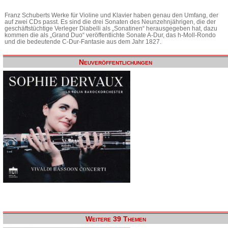
Franz Schuberts Werke für Violine und Klavier haben genau den Umfang, der
auf zwei CDs passt. Es sind die drei Sonaten des Neunzehnjährigen, die der
geschäftstüchtige Verleger Diabelli als „Sonatinen“ herausgegeben hat, dazu
kommen die als „Grand Duo“ veröffentlichte Sonate A-Dur, das h-Moll-Rondo
und die bedeutende C-Dur-Fantasie aus dem Jahr 1827.
Neuveröffentlichungen
Weitere 39 Themen