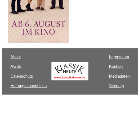
About
Impressum
AGBs
Kontakt
Datenschutz
Mediadaten
Haftungsausschluss
Sitemap