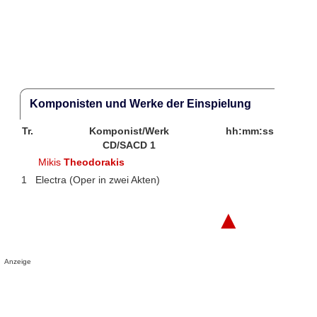
Komponisten und Werke der Einspielung
Tr.
Komponist/Werk
hh:mm:ss
CD/SACD 1
Mikis
Theodorakis
1
Electra (Oper in zwei Akten)
▲
Anzeige