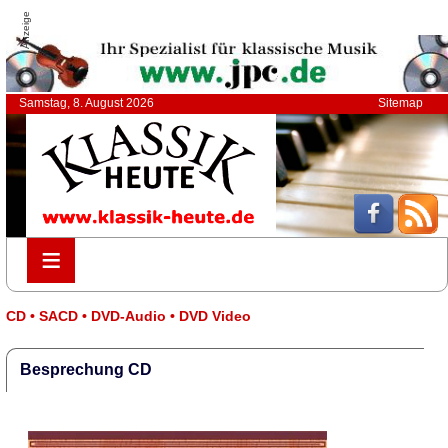
Anzeige
Samstag, 8. August 2026
Sitemap
≡
≡
CD • SACD • DVD-Audio • DVD Video
Besprechung CD