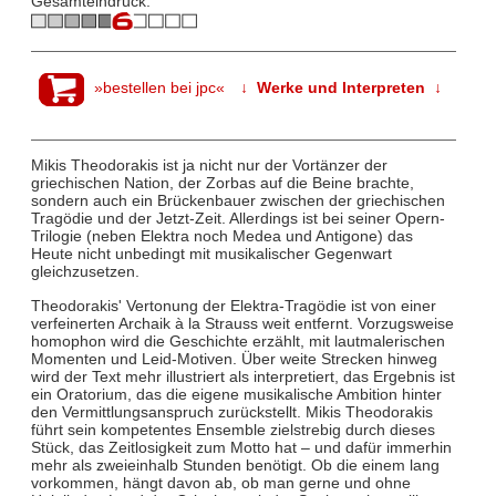
Gesamteindruck:
»bestellen bei jpc«
↓ Werke und Interpreten ↓
Mikis Theodorakis ist ja nicht nur der Vortänzer der
griechischen Nation, der Zorbas auf die Beine brachte,
sondern auch ein Brückenbauer zwischen der griechischen
Tragödie und der Jetzt-Zeit. Allerdings ist bei seiner Opern-
Trilogie (neben Elektra noch Medea und Antigone) das
Heute nicht unbedingt mit musikalischer Gegenwart
gleichzusetzen.
Theodorakis' Vertonung der Elektra-Tragödie ist von einer
verfeinerten Archaik à la Strauss weit entfernt. Vorzugsweise
homophon wird die Geschichte erzählt, mit lautmalerischen
Momenten und Leid-Motiven. Über weite Strecken hinweg
wird der Text mehr illustriert als interpretiert, das Ergebnis ist
ein Oratorium, das die eigene musikalische Ambition hinter
den Vermittlungsanspruch zurückstellt. Mikis Theodorakis
führt sein kompetentes Ensemble zielstrebig durch dieses
Stück, das Zeitlosigkeit zum Motto hat – und dafür immerhin
mehr als zweieinhalb Stunden benötigt. Ob die einem lang
vorkommen, hängt davon ab, ob man gerne und ohne