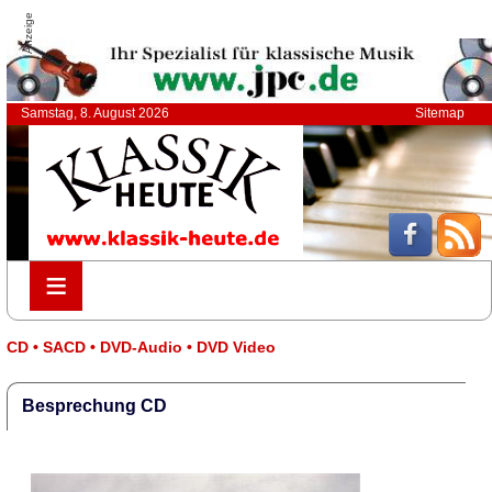
Anzeige
Samstag, 8. August 2026
Sitemap
≡
≡
CD • SACD • DVD-Audio • DVD Video
Besprechung CD