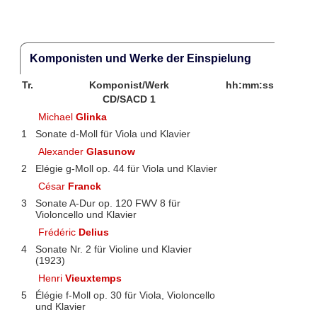
Komponisten und Werke der Einspielung
Tr.
Komponist/Werk
hh:mm:ss
CD/SACD 1
Michael
Glinka
1
Sonate d-Moll für Viola und Klavier
Alexander
Glasunow
2
Elégie g-Moll op. 44 für Viola und Klavier
César
Franck
3
Sonate A-Dur op. 120 FWV 8 für
Violoncello und Klavier
Frédéric
Delius
4
Sonate Nr. 2 für Violine und Klavier
(1923)
Henri
Vieuxtemps
5
Élégie f-Moll op. 30 für Viola, Violoncello
und Klavier