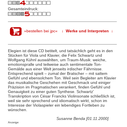
Gesamteindruck:
»bestellen bei jpc«
↓ Werke und Interpreten ↓
Elegien ist diese CD betitelt, und tatsächlich geht es in den
Stücken für Viola und Klavier, die Felix Schwartz und
Wolfgang Kühnl auswählten, um Traum-Musik: weiche,
emotionspralle und teilweise auch sentimentale Ton-
Gemälde aus einer Welt jenseits irdischer Fährnisse.
Entsprechend spielt – zumal der Bratscher – mit sattem
Gefühl und ebensolchem Ton. Weil sein Begleiter am Klavier
das musikalische Geschehen mit Geschmack und einiger
Präzision im Pragmatischen verankert, finden Gefühl und
Genauigkeit zu einer guten Synthese. Schwartz'
Transkription von César Francks Violinsonate schließlich ist,
weil sie sehr sprechend und idiomatisch wirkt, schon im
Interesse der Violaspieler ein lebendiges Fortleben zu
wünschen.
Susanne Benda [01.11.2000]
Anzeige