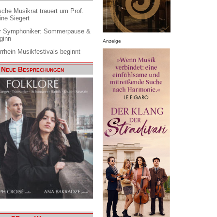
che Musikrat trauert um Prof.
ine Siegert
 Symphoniker: Sommerpause &
ginn
Anzeige
rrhein Musikfestivals beginnt
Neue Besprechungen