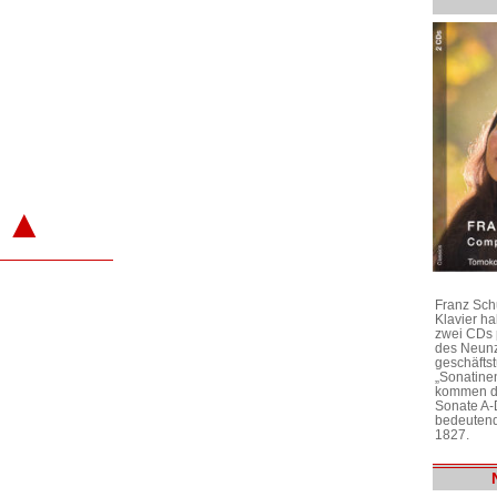
▲
Franz Sch
Klavier h
zwei CDs 
des Neunz
geschäftst
„Sonatine
kommen di
Sonate A-
bedeutend
1827.