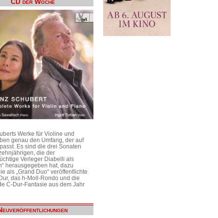
CD der Woche
uberts Werke für Violine und
aben genau den Umfang, der auf
passt. Es sind die drei Sonaten
ehnjährigen, die der
üchtige Verleger Diabelli als
n“ herausgegeben hat, dazu
e als „Grand Duo“ veröffentlichte
Dur, das h-Moll-Rondo und die
e C-Dur-Fantasie aus dem Jahr
Neuveröffentlichungen