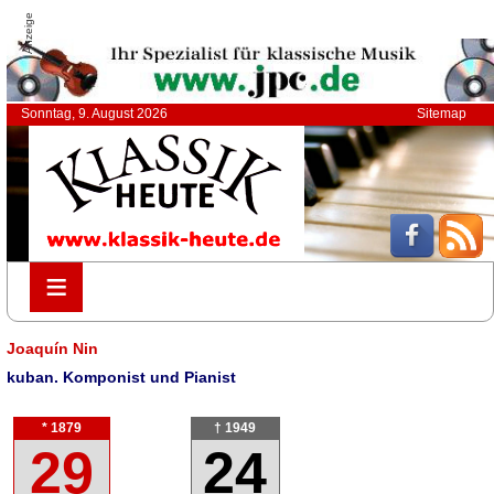
Anzeige
Sonntag, 9. August 2026
Sitemap
≡
≡
Joaquín Nin
kuban. Komponist und Pianist
* 1879
† 1949
29
24