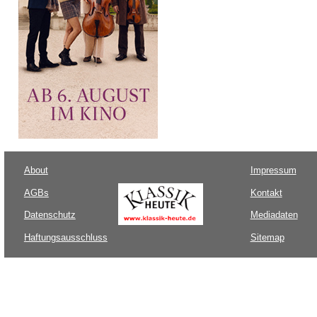
About
Impressum
AGBs
Kontakt
Datenschutz
Mediadaten
Haftungsausschluss
Sitemap