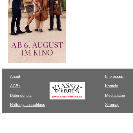
About
Impressum
AGBs
Kontakt
Datenschutz
Mediadaten
Haftungsausschluss
Sitemap