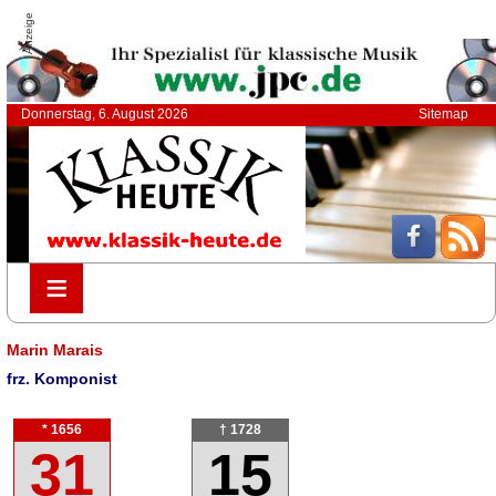
Anzeige
Donnerstag, 6. August 2026
Sitemap
≡
≡
Marin Marais
frz. Komponist
* 1656
† 1728
31
15