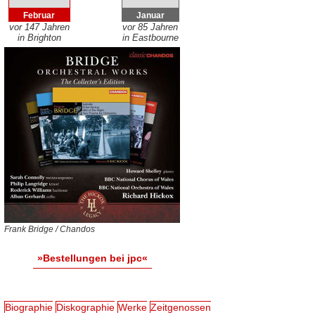
Februar
Januar
vor 147 Jahren
vor 85 Jahren
in Brighton
in Eastbourne
Frank Bridge / Chandos
»Bestellungen bei jpc«
Biographie
Diskographie
Werke
Zeitgenossen