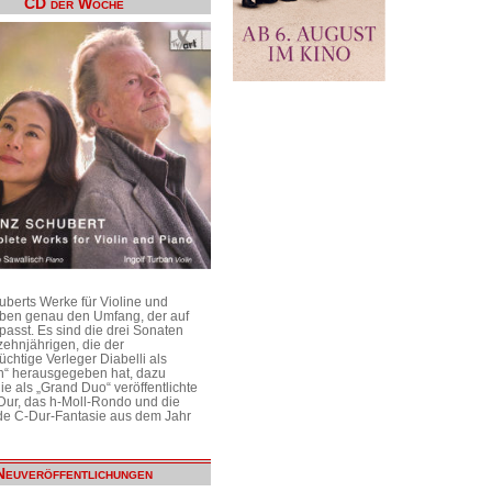
CD der Woche
uberts Werke für Violine und
aben genau den Umfang, der auf
passt. Es sind die drei Sonaten
ehnjährigen, die der
üchtige Verleger Diabelli als
n“ herausgegeben hat, dazu
e als „Grand Duo“ veröffentlichte
Dur, das h-Moll-Rondo und die
e C-Dur-Fantasie aus dem Jahr
Neuveröffentlichungen