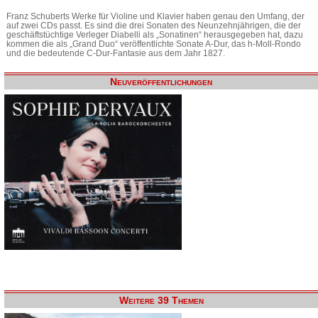
Franz Schuberts Werke für Violine und Klavier haben genau den Umfang, der
auf zwei CDs passt. Es sind die drei Sonaten des Neunzehnjährigen, die der
geschäftstüchtige Verleger Diabelli als „Sonatinen“ herausgegeben hat, dazu
kommen die als „Grand Duo“ veröffentlichte Sonate A-Dur, das h-Moll-Rondo
und die bedeutende C-Dur-Fantasie aus dem Jahr 1827.
Neuveröffentlichungen
Weitere 39 Themen