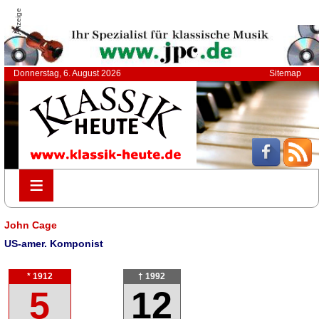
Anzeige
Donnerstag, 6. August 2026
Sitemap
≡
≡
John Cage
US-amer. Komponist
* 1912
† 1992
5
12