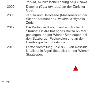
Jenufa,
musikalische Leitung Seiji Ozawa.
2000
Despina
(Cosí fan tutte)
an der Züricher
Oper.
2003
Jenufa und Hérodiade (Massenet) an der
Wiener Staatsoper,
L'Italiana in Algeri
in
Zürich
2012
Die Partie der Klytemnestra in Richard
Strauss' Elektra hat Agnes Baltsa 65 Mal
gesungen; an der Wiener Staatsoper, bei
den Salzburger Festspielen und an der
Hamburgischen Staatsoper.
2013
Letzte Vorstellung - die 85. - von Rossinis
L'Italiana in Algeri (Isabella) an der Wiener
Staatsoper.
▲
Anzeige