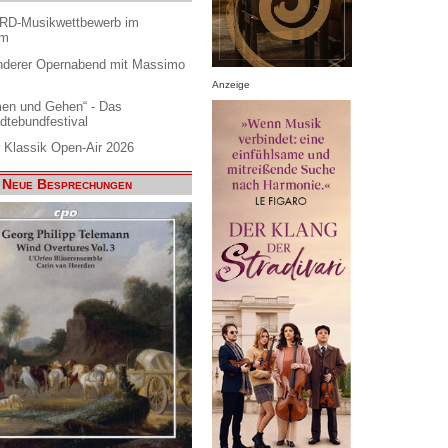
ARD-Musikwettbewerb im
am
nderer Opernabend mit Massimo
Anzeige
en und Gehen“ - Das
dtebundfestival
 Klassik Open-Air 2026
Neue Besprechungen