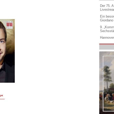
Der 75. 
Livestre
Ein beso
Giordano
9. „Komm
Sechsstä
Hannover
c«