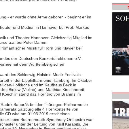
rung - er wurde ohne Arme geboren - beginnt er im
Theater und Medien in Hannover bei Prof. Markus
sik und Theater Hannover. Gleichzeitig Mitglied im
urse u.a. bei Peter Damm.
 romantischer Musik für Horn und Klavier bei
ndes der Deutschen Konzertdirektionen e.V.
ournee mit dem Württembergischen
Award des Schleswig-Holstein Musik Festivals.
uartett in der Elbphilharmonie Hamburg. Im Oktober
heiligen-Hofkirche und im Kaufhaus Beck in
drej Bielow (Violine) und Matthias Kirschnereit
 Koechlin stand das Horntrio von Brahms im
en Radek Baborák bei der Thüringen-Philharmonie
amerata Salzburg alle 4 Hornkonzerte von
e CD wird am 01.03.2019 erscheinen.
 Klieser beim Bournemouth Symphony Orchestra war
chester unter der Leitung von Kirill Karabits. Die
d am 19. November in Exeter markierten nicht