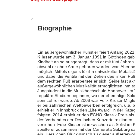
Biographie
Ein außergewöhnlicher Künstler feiert Anfang 2021
Klieser
wurde am 3. Januar 1991 in Göttingen gebo
Kindheit an so ausgeprägt, dass er mit fünf Jahren 
obwohl er ohne Arme geboren worden war. Aber se
möglich: Mittels eigens für ihn entwickelter Metal
und dabei die Ventile mit den Zehen des linken Fu
dem rechten Fuß erarbeitete er sich. Seine fast ak
außergewöhnlichen Musikalität ermöglichten ihm sc
Jungstudent in die Musikhochschule Hannover. Im 
reguläre Studium beginnen, wo der ehemalige Soloh
sein Lehrer wurde. Ab 2008 war Felix Klieser Mitgl
er bei zahlreichen Wettbewerben erfolgreich, u.a.
erhielt er in Innsbruck den „Life Award“ in der Ka
folgten: 2014 erhielt er den ECHO Klassik Preis a
des Verbandes der Deutschen Konzertdirektionen.
verliehen. Felix Klieser ist inzwischen als Solist im
spielte er zusammen mit der Camerata Salzburg 
ein. Herzlichen Glückwunsch zu dieser außergewöhn