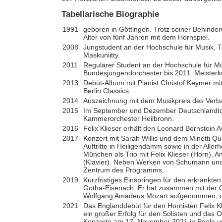
Tabellarische Biographie
1991
geboren in Göttingen. Trotz seiner Behinde
Alter von fünf Jahren mit dem Hornspiel.
2008
Jungstudent an der Hochschule für Musik, 
Maskuniitty.
2011
Regulärer Student an der Hochschule für Mu
Bundesjungendorchester bis 2011. Meisterk
2013
Debüt-Album mit Pianist Christof Keymer mit
Berlin Classics.
2014
Auszeichnung mit dem Musikpreis des Verba
2015
Im September und Dezember Deutschlandt
Kammerorchester Heilbronn.
2016
Felix Klieser erhält den Leonard Bernstein 
2017
Konzert mit Sarah Willis und dem Minetti Q
Auftritte in Heiligendamm sowie in der Aller
München als Trio mit Felix Klieser (Horn), An
(Klavier). Neben Werken von Schumann und
Zentrum des Programms.
2019
Kurzfristiges Einspringen für den erkrankt
Gotha-Eisenach. Er hat zusammen mit der C
Wolfgang Amadeus Mozart aufgenommen; di
2021
Das Englanddebüt für den Hornisten Felix
ein großer Erfolg für den Solisten und das Or
Konzerte am 17. November 2021 in Poole un