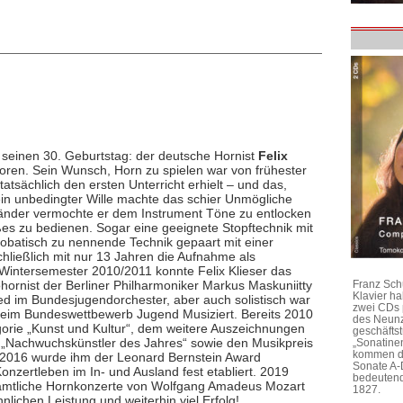
 seinen 30. Geburtstag: der deutsche Hornist
Felix
ren. Sein Wunsch, Horn zu spielen war von frühester
tatsächlich den ersten Unterricht erhielt – und das,
in unbedingter Wille machte das schier Unmögliche
lständer vermochte er dem Instrument Töne zu entlocken
ßes zu bedienen. Sogar eine geeignete Stopftechnik mit
robatisch zu nennende Technik gepaart mit einer
hließlich mit nur 13 Jahren die Aufnahme als
Wintersemester 2010/2011 konnte Felix Klieser das
ornist der Berliner Philharmoniker Markus Maskuniitty
Franz Sch
Klavier h
ied im Bundesjugendorchester, aber auch solistisch war
zwei CDs 
 beim Bundeswettbewerb Jugend Musiziert. Bereits 2010
des Neunz
tegorie „Kunst und Kultur“, dem weitere Auszeichnungen
geschäftst
ls „Nachwuchskünstler des Jahres“ sowie den Musikpreis
„Sonatine
kommen di
 2016 wurde ihm der Leonard Bernstein Award
Sonate A-
 Konzertleben im In- und Ausland fest etabliert. 2019
bedeutend
sämtliche Hornkonzerte von Wolfgang Amadeus Mozart
1827.
lichen Leistung und weiterhin viel Erfolg!