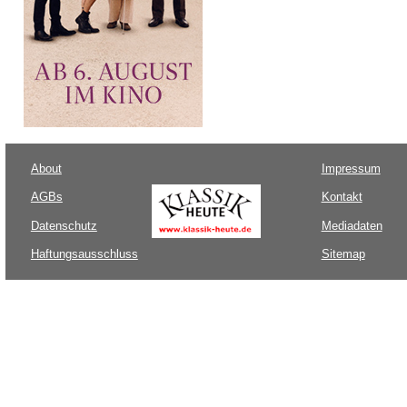
About
Impressum
AGBs
Kontakt
Datenschutz
Mediadaten
Haftungsausschluss
Sitemap