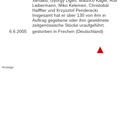
Xenakis, György Ligeti, Maurico Kagel, Rolf
Liebermann, Miko Kelemen, Christobál
Halffter und Krzysztof Penderecki.
Insgesamt hat er über 130 von ihm in
Auftrag gegebene oder ihm gewidmete
zeitgenössische Stücke uraufgeführt.
6.6.2005
gestorben in Frechen (Deutschland)
▲
Anzeige