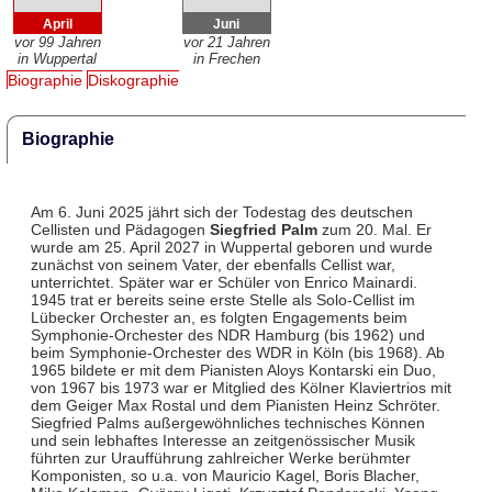
April
Juni
vor 99 Jahren
vor 21 Jahren
in Wuppertal
in Frechen
Biographie
Diskographie
Biographie
Am 6. Juni 2025 jährt sich der Todestag des deutschen
Cellisten und Pädagogen
Siegfried Palm
zum 20. Mal. Er
wurde am 25. April 2027 in Wuppertal geboren und wurde
zunächst von seinem Vater, der ebenfalls Cellist war,
unterrichtet. Später war er Schüler von Enrico Mainardi.
1945 trat er bereits seine erste Stelle als Solo-Cellist im
Lübecker Orchester an, es folgten Engagements beim
Symphonie-Orchester des NDR Hamburg (bis 1962) und
beim Symphonie-Orchester des WDR in Köln (bis 1968). Ab
1965 bildete er mit dem Pianisten Aloys Kontarski ein Duo,
von 1967 bis 1973 war er Mitglied des Kölner Klaviertrios mit
dem Geiger Max Rostal und dem Pianisten Heinz Schröter.
Siegfried Palms außergewöhnliches technisches Können
und sein lebhaftes Interesse an zeitgenössischer Musik
führten zur Uraufführung zahlreicher Werke berühmter
Komponisten, so u.a. von Mauricio Kagel, Boris Blacher,