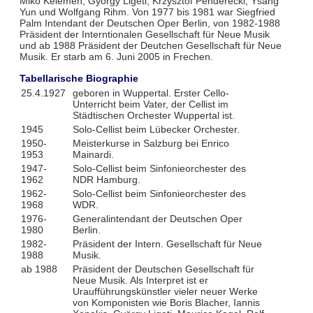
Miko Kelemen, György Ligeti, Krzysztof Penderecki, Ysang
Yun und Wolfgang Rihm. Von 1977 bis 1981 war Siegfried
Palm Intendant der Deutschen Oper Berlin, von 1982-1988
Präsident der Interntionalen Gesellschaft für Neue Musik
und ab 1988 Präsident der Deutchen Gesellschaft für Neue
Musik. Er starb am 6. Juni 2005 in Frechen.
Tabellarische Biographie
25.4.1927
geboren in Wuppertal. Erster Cello-
Unterricht beim Vater, der Cellist im
Städtischen Orchester Wuppertal ist.
1945
Solo-Cellist beim Lübecker Orchester.
1950-
Meisterkurse in Salzburg bei Enrico
1953
Mainardi.
1947-
Solo-Cellist beim Sinfonieorchester des
1962
NDR Hamburg.
1962-
Solo-Cellist beim Sinfonieorchester des
1968
WDR.
1976-
Generalintendant der Deutschen Oper
1980
Berlin.
1982-
Präsident der Intern. Gesellschaft für Neue
1988
Musik.
ab 1988
Präsident der Deutschen Gesellschaft für
Neue Musik. Als Interpret ist er
Uraufführungskünstler vieler neuer Werke
von Komponisten wie Boris Blacher, Iannis