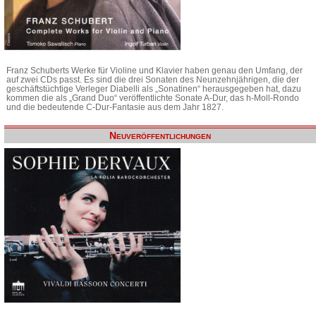
Franz Schuberts Werke für Violine und Klavier haben genau den Umfang, der
auf zwei CDs passt. Es sind die drei Sonaten des Neunzehnjährigen, die der
geschäftstüchtige Verleger Diabelli als „Sonatinen“ herausgegeben hat, dazu
kommen die als „Grand Duo“ veröffentlichte Sonate A-Dur, das h-Moll-Rondo
und die bedeutende C-Dur-Fantasie aus dem Jahr 1827.
Neuveröffentlichungen