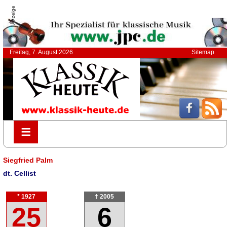
Anzeige
Freitag, 7. August 2026
Sitemap
≡
≡
Siegfried Palm
dt. Cellist
* 1927
† 2005
25
6