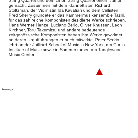
String Quartet und dem Orion String Quartet einen Namen
gemacht. Zusammen mit dem Klarinettisten Richard
Stoltzman, der Violinistin Ida Kavafian und dem Cellisten
Fred Sherry gründete er das Kammermusikensemble Tashi,
für das zahlreiche Komponisten dezidierte Werke schrieben.
Hans Werner Henze, Luciano Berio, Oliver Knussen, Leon
Kirchner, Toru Takemitsu und andere bedeutende
zeitgenössische Komponisten haben ihm Werke gewidmet,
an deren Uraufführungen er auch mitwirkte. Peter Serkin
lehrt an der Juilliard School of Music in New York, am Curtis
Institute of Music sowie in Sommerkursen am Tanglewood
Music Center.
▲
Anzeige