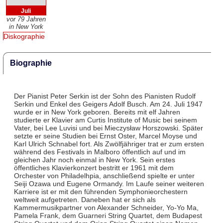
Juli
vor 79 Jahren
in New York
Diskographie
Biographie
Der Pianist Peter Serkin ist der Sohn des Pianisten Rudolf
Serkin und Enkel des Geigers Adolf Busch. Am 24. Juli 1947
wurde er in New York geboren. Bereits mit elf Jahren
studierte er Klavier am Curtis Institute of Music bei seinem
Vater, bei Lee Luvisi und bei Mieczysław Horszowski. Später
setzte er seine Studien bei Ernst Oster, Marcel Moyse und
Karl Ulrich Schnabel fort. Als Zwölfjähriger trat er zum ersten
während des Festivals in Malboro öffentlich auf und im
gleichen Jahr noch einmal in New York. Sein erstes
öffentliches Klavierkonzert bestritt er 1961 mit dem
Orchester von Philadelhpia, anschließend spielte er unter
Seiji Ozawa und Eugene Ormandy. Im Laufe seiner weiteren
Karriere ist er mit den führenden Symphonieorchestern
weltweit aufgetreten. Daneben hat er sich als
Kammermusikpartner von Alexander Schneider, Yo-Yo Ma,
Pamela Frank, dem Guarneri String Quartet, dem Budapest