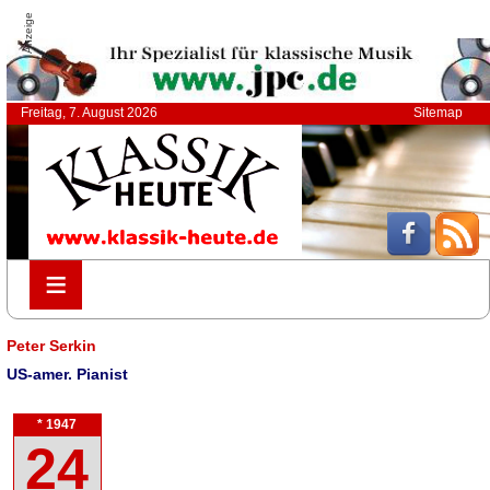
Anzeige
Freitag, 7. August 2026
Sitemap
≡
≡
Peter Serkin
US-amer. Pianist
* 1947
24