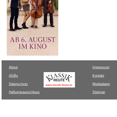
About
Impressum
AGBs
Kontakt
Datenschutz
Mediadaten
Haftungsausschluss
Sitemap