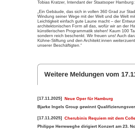
Tobias Kratzer, Intendant der Staatsoper Hamburg:
„Ein Gebäude, das sich in vollen 360 Grad zur Stadt
Windung seiner Wege mit der Welt und die Welt mit d
Leichtigkeit einfach gute Laune macht – der Entwur
architektonischen Form all das, wofür wir an der 
künstlerischen Programmatik stehen! Kaum 100 Ta
sondern reich beschenkt. Wir freuen uns! Auch da
Kühne-Stiftung und den Architekt:innen weiterzue
unserer Beschäftigten.“
Weitere Meldungen vom 17.1
[17.11.2025]
Neue Oper für Hamburg
Bjarke Ingels Group gewinnt Qualifizierungsv
[17.11.2025]
Cherubinis Requiem mit dem Coll
Philippe Herreweghe dirigiert Konzert am 23. 