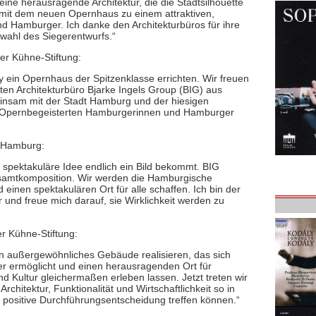
eine herausragende Architektur, die die Stadtsilhouette
 mit dem neuen Opernhaus zu einem attraktiven,
d Hamburger. Ich danke den Architekturbüros für ihre
wahl des Siegerentwurfs.“
er Kühne-Stiftung:
 ein Opernhaus der Spitzenklasse errichten. Wir freuen
en Architekturbüro Bjarke Ingels Group (BIG) aus
sam mit der Stadt Hamburg und der hiesigen
lle Opernbegeisterten Hamburgerinnen und Hamburger
n Hamburg:
ne spektakuläre Idee endlich ein Bild bekommt. BIG
esamtkomposition. Wir werden die Hamburgische
einen spektakulären Ort für alle schaffen. Ich bin der
 und freue mich darauf, sie Wirklichkeit werden zu
er Kühne-Stiftung:
ein außergewöhnliches Gebäude realisieren, das sich
per ermöglicht und einen herausragenden Ort für
d Kultur gleichermaßen erleben lassen. Jetzt treten wir
rchitektur, Funktionalität und Wirtschaftlichkeit so in
 positive Durchführungsentscheidung treffen können.“