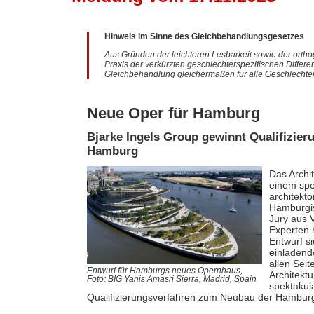
Hinweis im Sinne des Gleichbehandlungsgesetzes
Aus Gründen der leichteren Lesbarkeit sowie der ortho
Praxis der verkürzten geschlechterspezifischen Differe
Gleichbehandlung gleichermaßen für alle Geschlechter
Neue Oper für Hamburg
Bjarke Ingels Group gewinnt Qualifizie
Hamburg
Das Archi
einem spe
architekt
Hamburgis
Jury aus V
Experten 
Entwurf s
einladend
allen Seit
Entwurf für Hamburgs neues Opernhaus,
Architektu
Foto: BIG Yanis Amasri Sierra, Madrid, Spain
spektakul
Qualifizierungsverfahren zum Neubau der Hamburgi