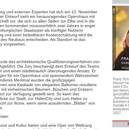
ftung und externen Experten hat sich am 13. November
er Entwurf sieht ein herausragendes Opernhaus mit
t vor, die sich zu allen Seiten zur Elbe und in die
n den kommenden voraussichtlich zwei Jahren in enger
mburgischen Staatsoper als künftiger Nutzerin
ung und einer belastbaren Kostenschätzung wird die
 des Neubaus entscheiden. Als Standort ist das
ity vorgesehen.
urde das architektonische Qualifizierungsverfahren von
geführt. Die Jury bescheinigt dem Entwurf des Teams
pt und einen städtebaulich überzeugenden Ansatz. Er
ngen für ein Opernhaus und spannendem Wahrzeichen
Franz Sch
onderes Merkmal wurden die großzügigen
Klavier h
en eine Kaskade von eleganten Balkonen resultiere:
zwei CDs 
die mit einheimischen Bäumen, Büschen und Gräsern
des Neunz
sort zur Verfügung gestellt wird. So kann das
geschäftst
„Sonatine
cke zur Stadt, zur HafenCity und zum Hafen zu
kommen di
ht zur Ikone, wenn seine ausufernden „Blätter“ von
Sonate A-
n.
bedeutend
1827.
ster:
unst und Kultur bieten und eine Oper von Weltrang