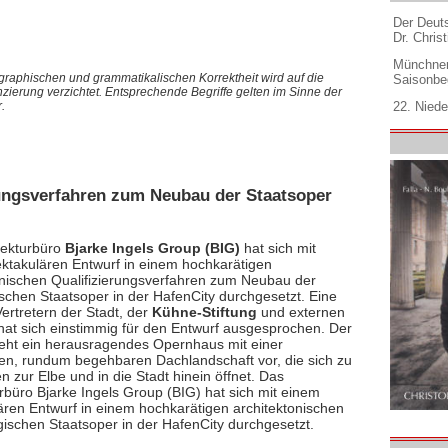
Der Deuts
Dr. Christ
Münchner
graphischen und grammatikalischen Korrektheit wird auf die
Saisonbe
nzierung verzichtet. Entsprechende Begriffe gelten im Sinne der
22. Niede
.
rungsverfahren zum Neubau der Staatsoper
tekturbüro
Bjarke Ingels Group (BIG)
hat sich mit
ktakulären Entwurf in einem hochkarätigen
onischen Qualifizierungsverfahren zum Neubau der
chen Staatsoper in der HafenCity durchgesetzt. Eine
ertretern der Stadt, der
Kühne-Stiftung
und externen
hat sich einstimmig für den Entwurf ausgesprochen. Der
ieht ein herausragendes Opernhaus mit einer
en, rundum begehbaren Dachlandschaft vor, die sich zu
en zur Elbe und in die Stadt hinein öffnet. Das
rbüro Bjarke Ingels Group (BIG) hat sich mit einem
ären Entwurf in einem hochkarätigen architektonischen
schen Staatsoper in der HafenCity durchgesetzt.