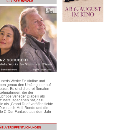
CD der Woche
uberts Werke für Violine und
aben genau den Umfang, der auf
passt. Es sind die drei Sonaten
ehnjährigen, die der
üchtige Verleger Diabelli als
n“ herausgegeben hat, dazu
e als „Grand Duo“ veröffentlichte
Dur, das h-Moll-Rondo und die
e C-Dur-Fantasie aus dem Jahr
Neuveröffentlichungen