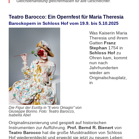
Gleichbehandlung gleichermaßen für alle Geschlechter.
Teatro Barocco: Ein Opernfest für Maria Theresia
Barockopern in Schloss Hof vom 19.9. bis 5.10.2025
Was Kaiserin Maria
Theresia und ihrem
Gatten
Franz
Stephan
1754 in
Schloss Hof
zu
Ohren kam, kommt
nun nach
Jahrhunderten
wieder am
Originalschauplatz,
in
Die Figur der Eurilla in "Il vero Omagio" von
Giuseppe Bonno. Foto: Teatro Barocco,
Isabella Abel
Originalinszenierung und gespielt auf historischen
Instrumenten zur Aufführung.
Prof. Bernd R. Bienert
von
Teatro Barocco
hat die große Musiktradition von Schloss
Hof wiederentdeckt und erweckt sie jetzt zu neuem Leben: