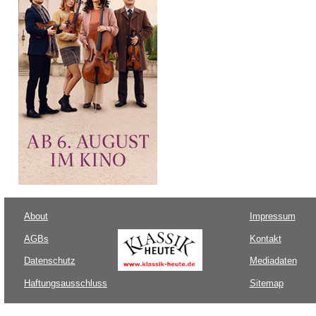
About
Impressum
AGBs
Kontakt
Datenschutz
Mediadaten
Haftungsausschluss
Sitemap