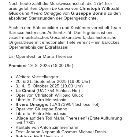
Noch heute zählt die Musikwissenschaft die 1754 hier
uraufgeführten Opern
Le Cinesi
von
Christoph Willibald
Gluck
und
Il vero Omaggio
von
Giuseppe Bonno
zu den
absoluten Sternstunden der Operngeschichte.
Auch in den Bühnenbildern und Kostümen vermittelt Teatro
Barocco historische Authentizität: Das Ergebnis ist ein
visuell-musikalisches Gesamtkunstwerk, das historische
Originaltreue mit emotionaler Tiefe vereint – ein barockes
Opernerlebnis der Extraklasse!
Ein Opernfest für Maria Theresia
Premiere
19. 9. 2025 (19.00 Uhr)
Weitere Vorstellungen:
20. & 21. September 2025 (19.00 Uhr)
3., 4., 5. Oktober 2025 (19.00 Uhr)
Le Cinesi
(UA 1754 Schloss Hof)
Oper von Christoph Willibald Gluck
Libretto: Pietro Metastasio
Il vero Omaggio
(UA 1739/54 Schloss Hof)
Oper von Giuseppe Bonno
Libretto: Pietro Metastasio
„Klage auf den Tod Maria Theresien“ (Erste Aufführung
seit 1780)
Kantate von Anton Zimmermann
Text: Johann Nepomuk Cosmas Michael Denis
Schloss Hoff
/ Festsaal