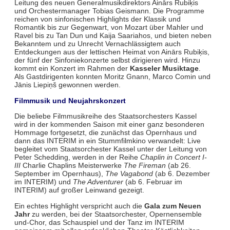
Leitung des neuen Generalmusikdirektors Ainārs Rubiķis
und Orchestermanager Tobias Geismann. Die Programme
reichen von sinfonischen Highlights der Klassik und
Romantik bis zur Gegenwart, von Mozart über Mahler und
Ravel bis zu Tan Dun und Kaija Saariahos, und bieten neben
Bekanntem und zu Unrecht Vernachlässigtem auch
Entdeckungen aus der lettischen Heimat von Ainārs Rubiķis,
der fünf der Sinfoniekonzerte selbst dirigieren wird. Hinzu
kommt ein Konzert im Rahmen der
Kasseler Musiktage
.
Als Gastdirigenten konnten Moritz Gnann, Marco Comin und
Jānis Liepiņš gewonnen werden.
Filmmusik und Neujahrskonzert
Die beliebe Filmmusikreihe des Staatsorchesters Kassel
wird in der kommenden Saison mit einer ganz besonderen
Hommage fortgesetzt, die zunächst das Opernhaus und
dann das INTERIM in ein Stummfilmkino verwandelt: Live
begleitet vom Staatsorchester Kassel unter der Leitung von
Peter Schedding, werden in der Reihe
Chaplin in Concert I-
III
Charlie Chaplins Meisterwerke
The Fireman
(ab 26.
September im Opernhaus),
The Vagabond
(ab 6. Dezember
im INTERIM) und
The Adventurer
(ab 6. Februar im
INTERIM) auf großer Leinwand gezeigt.
Ein echtes Highlight verspricht auch die
Gala zum Neuen
Jahr
zu werden, bei der Staatsorchester, Opernensemble
und-Chor, das Schauspiel und der Tanz im INTERIM