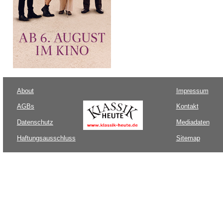
About
Impressum
AGBs
Kontakt
Datenschutz
Mediadaten
Haftungsausschluss
Sitemap