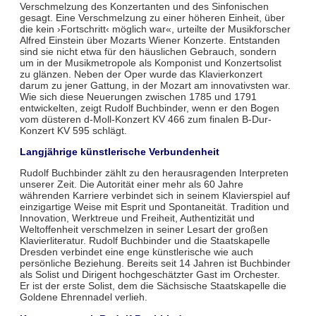
Verschmelzung des Konzertanten und des Sinfonischen
gesagt. Eine Verschmelzung zu einer höheren Einheit, über
die kein ›Fortschritt‹ möglich war«, urteilte der Musikforscher
Alfred Einstein über Mozarts Wiener Konzerte. Entstanden
sind sie nicht etwa für den häuslichen Gebrauch, sondern
um in der Musikmetropole als Komponist und Konzertsolist
zu glänzen. Neben der Oper wurde das Klavierkonzert
darum zu jener Gattung, in der Mozart am innovativsten war.
Wie sich diese Neuerungen zwischen 1785 und 1791
entwickelten, zeigt Rudolf Buchbinder, wenn er den Bogen
vom düsteren d-Moll-Konzert KV 466 zum finalen B-Dur-
Konzert KV 595 schlägt.
Langjährige künstlerische Verbundenheit
Rudolf Buchbinder zählt zu den herausragenden Interpreten
unserer Zeit. Die Autorität einer mehr als 60 Jahre
währenden Karriere verbindet sich in seinem Klavierspiel auf
einzigartige Weise mit Esprit und Spontaneität. Tradition und
Innovation, Werktreue und Freiheit, Authentizität und
Weltoffenheit verschmelzen in seiner Lesart der großen
Klavierliteratur. Rudolf Buchbinder und die Staatskapelle
Dresden verbindet eine enge künstlerische wie auch
persönliche Beziehung. Bereits seit 14 Jahren ist Buchbinder
als Solist und Dirigent hochgeschätzter Gast im Orchester.
Er ist der erste Solist, dem die Sächsische Staatskapelle die
Goldene Ehrennadel verlieh.