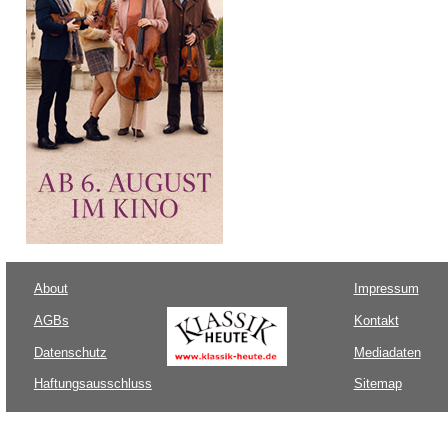
About
Impressum
AGBs
Kontakt
Datenschutz
Mediadaten
Haftungsausschluss
Sitemap