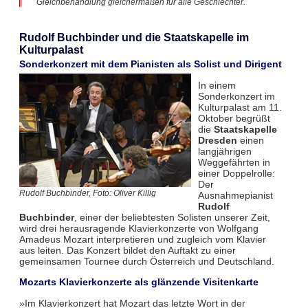
Gleichbehandlung gleichermaßen für alle Geschlechter.
Rudolf Buchbinder und die Staatskapelle im
Kulturpalast
Sonderkonzert mit dem Pianisten als Solist und Dirigent
In einem
Sonderkonzert im
Kulturpalast am 11.
Oktober begrüßt
die
Staatskapelle
Dresden
einen
langjährigen
Weggefährten in
einer Doppelrolle:
Der
Rudolf Buchbinder, Foto: Oliver Killig
Ausnahmepianist
Rudolf
Buchbinder
, einer der beliebtesten Solisten unserer Zeit,
wird drei herausragende Klavierkonzerte von Wolfgang
Amadeus Mozart interpretieren und zugleich vom Klavier
aus leiten. Das Konzert bildet den Auftakt zu einer
gemeinsamen Tournee durch Österreich und Deutschland.
Mozarts Klavierkonzerte als glänzende Visitenkarte
»Im Klavierkonzert hat Mozart das letzte Wort in der