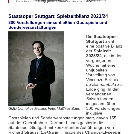
Gleichbehandlung gleichermaßen für alle Geschlechter.
Staatsoper Stuttgart: Spielzeitbilanz 2023/24
300 Vorstellungen einschließlich Gastspiele und
Sonderveranstaltungen
Die
Staatsoper
Stuttgart
zieht
eine positive Bilanz
der
Spielzeit
2023/24
, die in der
vergangenen
Woche mit einer
umjubelten
Vorstellung von
Vincenzo Bellinis
La Sonnambula
zu
Ende ging. In der
vergangenen
Saison fanden
insgesamt über
300 Vorstellungen
GMD Cornelius Meister, Foto: Matthias Baus
inklusive
Gastspielen und Sonderveranstaltungen statt, davon 155
auf der Opernbühne. Darüber hinaus gastierte die
Staatsoper Stuttgart mit konzertanten Aufführungen von
Richard Strauss‘
Elektra
im Théâtre des Champs-Élysées in