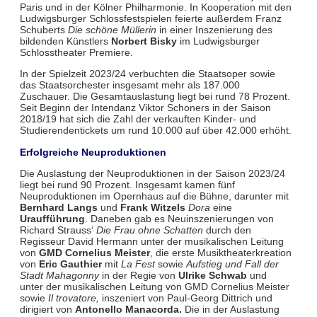
Paris und in der Kölner Philharmonie. In Kooperation mit den
Ludwigsburger Schlossfestspielen feierte außerdem Franz
Schuberts
Die schöne Müllerin
in einer Inszenierung des
bildenden Künstlers
Norbert Bisky
im Ludwigsburger
Schlosstheater Premiere.
In der Spielzeit 2023/24 verbuchten die Staatsoper sowie
das Staatsorchester insgesamt mehr als 187.000
Zuschauer. Die Gesamtauslastung liegt bei rund 78 Prozent.
Seit Beginn der Intendanz Viktor Schoners in der Saison
2018/19 hat sich die Zahl der verkauften Kinder- und
Studierendentickets um rund 10.000 auf über 42.000 erhöht.
Erfolgreiche Neuproduktionen
Die Auslastung der Neuproduktionen in der Saison 2023/24
liegt bei rund 90 Prozent. Insgesamt kamen fünf
Neuproduktionen im Opernhaus auf die Bühne, darunter mit
Bernhard Langs
und
Frank Witzels
Dora
eine
Uraufführung
. Daneben gab es Neuinszenierungen von
Richard Strauss‘
Die Frau ohne Schatten
durch den
Regisseur David Hermann unter der musikalischen Leitung
von
GMD Cornelius Meister
, die erste Musiktheaterkreation
von
Eric Gauthier
mit
La Fest
sowie
Aufstieg und Fall der
Stadt Mahagonny
in der Regie von
Ulrike Schwab
und
unter der musikalischen Leitung von GMD Cornelius Meister
sowie
Il trovatore,
inszeniert von Paul-Georg Dittrich und
dirigiert von
Antonello Manacorda.
Die in der Auslastung