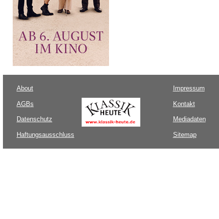
About
Impressum
AGBs
Kontakt
Datenschutz
Mediadaten
Haftungsausschluss
Sitemap