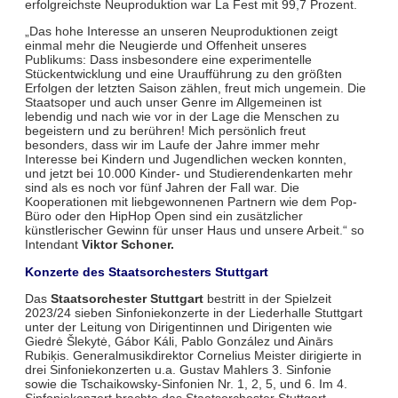
erfolgreichste Neuproduktion war La Fest mit 99,7 Prozent.
„Das hohe Interesse an unseren Neuproduktionen zeigt
einmal mehr die Neugierde und Offenheit unseres
Publikums: Dass insbesondere eine experimentelle
Stückentwicklung und eine Uraufführung zu den größten
Erfolgen der letzten Saison zählen, freut mich ungemein. Die
Staatsoper und auch unser Genre im Allgemeinen ist
lebendig und nach wie vor in der Lage die Menschen zu
begeistern und zu berühren! Mich persönlich freut
besonders, dass wir im Laufe der Jahre immer mehr
Interesse bei Kindern und Jugendlichen wecken konnten,
und jetzt bei 10.000 Kinder- und Studierendenkarten mehr
sind als es noch vor fünf Jahren der Fall war. Die
Kooperationen mit liebgewonnenen Partnern wie dem Pop-
Büro oder den HipHop Open sind ein zusätzlicher
künstlerischer Gewinn für unser Haus und unsere Arbeit.“ so
Intendant
Viktor Schoner.
Konzerte des Staatsorchesters Stuttgart
Das
Staatsorchester Stuttgart
bestritt in der Spielzeit
2023/24 sieben Sinfoniekonzerte in der Liederhalle Stuttgart
unter der Leitung von Dirigentinnen und Dirigenten wie
Giedrė Šlekytė, Gábor Káli, Pablo González und Ainārs
Rubiķis. Generalmusikdirektor Cornelius Meister dirigierte in
drei Sinfoniekonzerten u.a. Gustav Mahlers 3. Sinfonie
sowie die Tschaikowsky-Sinfonien Nr. 1, 2, 5, und 6. Im 4.