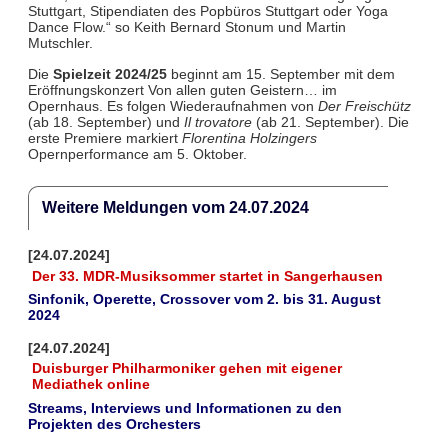
Stuttgart, Stipendiaten des Popbüros Stuttgart oder Yoga
Dance Flow.“ so Keith Bernard Stonum und Martin
Mutschler.
Die
Spielzeit 2024/25
beginnt am 15. September mit dem
Eröffnungskonzert Von allen guten Geistern… im
Opernhaus. Es folgen Wiederaufnahmen von
Der Freischütz
(ab 18. September) und
Il trovatore
(ab 21. September). Die
erste Premiere markiert
Florentina Holzingers
Opernperformance am 5. Oktober.
Weitere Meldungen vom 24.07.2024
[24.07.2024]
Der 33. MDR-Musiksommer startet in Sangerhausen
Sinfonik, Operette, Crossover vom 2. bis 31. August
2024
[24.07.2024]
Duisburger Philharmoniker gehen mit eigener
Mediathek online
Streams, Interviews und Informationen zu den
Projekten des Orchesters