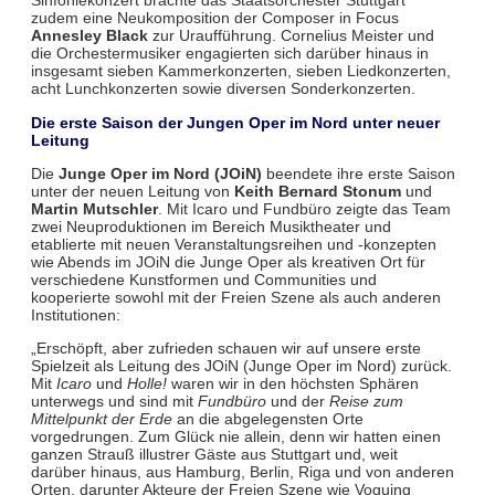
Sinfoniekonzert brachte das Staatsorchester Stuttgart
zudem eine Neukomposition der Composer in Focus
Annesley Black
zur Uraufführung. Cornelius Meister und
die Orchestermusiker engagierten sich darüber hinaus in
insgesamt sieben Kammerkonzerten, sieben Liedkonzerten,
acht Lunchkonzerten sowie diversen Sonderkonzerten.
Die erste Saison der Jungen Oper im Nord unter neuer
Leitung
Die
Junge Oper im Nord (JOiN)
beendete ihre erste Saison
unter der neuen Leitung von
Keith Bernard Stonum
und
Martin Mutschler
. Mit Icaro und Fundbüro zeigte das Team
zwei Neuproduktionen im Bereich Musiktheater und
etablierte mit neuen Veranstaltungsreihen und -konzepten
wie Abends im JOiN die Junge Oper als kreativen Ort für
verschiedene Kunstformen und Communities und
kooperierte sowohl mit der Freien Szene als auch anderen
Institutionen:
„Erschöpft, aber zufrieden schauen wir auf unsere erste
Spielzeit als Leitung des JOiN (Junge Oper im Nord) zurück.
Mit
Icaro
und
Holle!
waren wir in den höchsten Sphären
unterwegs und sind mit
Fundbüro
und der
Reise zum
Mittelpunkt der Erde
an die abgelegensten Orte
vorgedrungen. Zum Glück nie allein, denn wir hatten einen
ganzen Strauß illustrer Gäste aus Stuttgart und, weit
darüber hinaus, aus Hamburg, Berlin, Riga und von anderen
Orten, darunter Akteure der Freien Szene wie Voguing