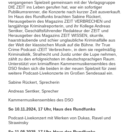
vergangenen Spielzeit gemeinsam mit der Verlagsgruppe
DIE ZEIT ins Leben gerufen hat, war ein sofortiger
Publikumsrenner, die Konzerte nach kurzer Zeit ausverkauft.
Im Haus des Rundfunks brachten Sabine Rückert,
Herausgeberin des Magazins ZEIT VERBRECHEN und
langjährige Kriminalreporterin, und ihr Kollege Andreas
Sentker, Geschäftsführender Redakteur der ZEIT und
Herausgeber des Magazins ZEIT WISSEN, skurrile,
haarsträubende und schier unglaubliche Kriminalfälle aus
der Welt der klassischen Musik auf die Bühne. Ihr True
Crime Podcast ›ZEIT Verbrechen‹, in dem sie regelmäßig
Kriminalistik, Strafrecht und Justiz unter die Lupe nehmen,
zählt zu den erfolgreichsten im deutschsprachigen Raum.
Unterstützt von krimiaffinen Kammermusikensembles des
DSO finden sich die beiden in der neuen Spielzeit für zwei
weitere Podcast-Livekonzerte im Großen Sendesaal ein.
Sabine Rückert, Sprecherin
Andreas Sentker, Sprecher
Kammermusikensembles des DSO
So 10.11.2024, 17 Uhr, Haus des Rundfunks
Podcast-Livekonzert mit Werken von Dukas, Ravel und
Strawinsky
So 11.05.2025, 17 Uhr, Haus des Rundfunks