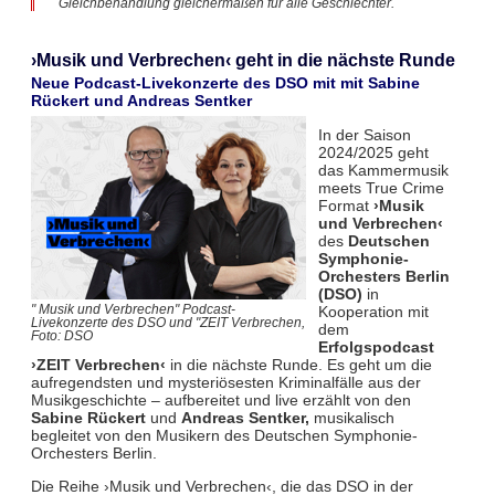
Gleichbehandlung gleichermaßen für alle Geschlechter.
›Musik und Verbrechen‹ geht in die nächste Runde
Neue Podcast-Livekonzerte des DSO mit mit Sabine
Rückert und Andreas Sentker
In der Saison
2024/2025 geht
das Kammermusik
meets True Crime
Format
›Musik
und Verbrechen‹
des
Deutschen
Symphonie-
Orchesters Berlin
(DSO)
in
Kooperation mit
" Musik und Verbrechen" Podcast-
Livekonzerte des DSO und "ZEIT Verbrechen,
dem
Foto: DSO
Erfolgspodcast
›ZEIT Verbrechen‹
in die nächste Runde. Es geht um die
aufregendsten und mysteriösesten Kriminalfälle aus der
Musikgeschichte – aufbereitet und live erzählt von den
Sabine Rückert
und
Andreas Sentker,
musikalisch
begleitet von den Musikern des Deutschen Symphonie-
Orchesters Berlin.
Die Reihe ›Musik und Verbrechen‹, die das DSO in der