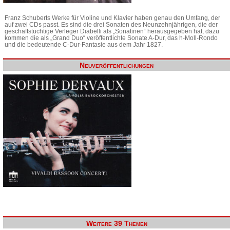
Franz Schuberts Werke für Violine und Klavier haben genau den Umfang, der
auf zwei CDs passt. Es sind die drei Sonaten des Neunzehnjährigen, die der
geschäftstüchtige Verleger Diabelli als „Sonatinen“ herausgegeben hat, dazu
kommen die als „Grand Duo“ veröffentlichte Sonate A-Dur, das h-Moll-Rondo
und die bedeutende C-Dur-Fantasie aus dem Jahr 1827.
Neuveröffentlichungen
Weitere 39 Themen