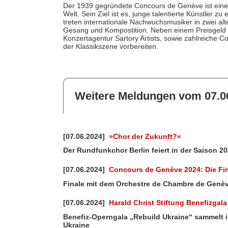
Der 1939 gegründete Concours de Genève ist einer
Welt. Sein Ziel ist es, junge talentierte Künstler z
treten internationale Nachwuchsmusiker in zwei alt
Gesang und Kompostition. Neben einem Preisgeld er
Konzertagentur Sartory Artists, sowie zahlreiche C
der Klassikszene vorbereiten.
Weitere Meldungen vom 07.0
[07.06.2024]
»Chor der Zukunft?«
Der Rundfunkchor Berlin feiert in der Saison 2
[07.06.2024]
Concours de Genève 2024: Die Fin
Finale mit dem Orchestre de Chambre de Genè
[07.06.2024]
Harald Christ Stiftung Benefizgala
Benefiz-Operngala „Rebuild Ukraine“ sammelt i
Ukraine