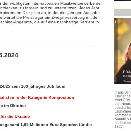
 der wichtigsten internationalen Musikwettbewerbe der
u entdecken, zu fördern und zu unterstützen. Jedes Jahr
ernierenden Disziplien an, in der diesjährigen Ausgabe
wartet die Preisträger ein Zweijahresvertrag mit der
oaching-Angebote, die auf eine nachhaltige Karriere in
6.2024
024/25 sein 100-jähriges Jubiläum
Franz Sch
Klavier h
alisten in der Kategorie Komposition
zwei CDs 
des Neunz
ve im Oktober
geschäftst
„Sonatine
kommen di
 für die Ukraine
Sonate A-
bedeutend
nsgesamt 1,65 Millionen Euro Spenden für die
1827.