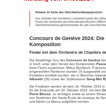
Hinweis im Sinne des Gleichbehandlungsgesetzes
Aus Gründen der leichteren Lesbarkeit sowie der ortho
Praxis der verkürzten geschlechterspezifischen Differe
Gleichbehandlung gleichermaßen für alle Geschlechter
Concours de Genève 2024: Die F
Komposition
Finale mit dem Orchestre de Chambre d
Die diesjährige Jury des
Concours de Genève
de
in Genf, unter dem Vorsitz des Komponisten
Pasca
ihres Fachs zusammen: Milica Djordjević, Francesco
eingereichten Partituren wurden 18 ausgewählt un
Finalisten ermittelt wurden: der in München lebend
Albisetti
(26) sowie der Südkoreaner
Sang-Min R
Die Finalisten werden ab dem 16. Oktober 2024 in
für die Endrunde am 20. Oktober 2024, mit dem
Or
Pierre Bleuse
, zu verfolgen sowie an einem Showc
von Studenten der Haute École de musique de Genè
und Adrien La Marca aufgeführt werden.