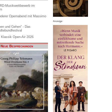
ARD-Musikwettbewerb im
am
nderer Opernabend mit Massimo
Anzeige
en und Gehen“ - Das
dtebundfestival
 Klassik Open-Air 2026
Neue Besprechungen