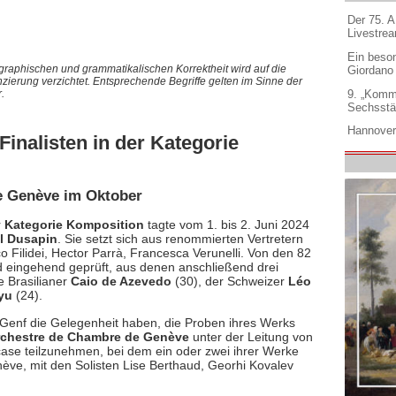
Der 75. 
Livestre
Ein beso
graphischen und grammatikalischen Korrektheit wird auf die
Giordano
nzierung verzichtet. Entsprechende Begriffe gelten im Sinne der
9. „Komm
.
Sechsstä
Hannover
inalisten in der Kategorie
e Genève im Oktober
r
Kategorie Komposition
tagte vom 1. bis 2. Juni 2024
l Dusapin
. Sie setzt sich aus renommierten Vertretern
 Filidei, Hector Parrà, Francesca Verunelli. Von den 82
d eingehend geprüft, aus denen anschließend drei
e Brasilianer
Caio de Azevedo
(30), der Schweizer
Léo
yu
(24).
 Genf die Gelegenheit haben, die Proben ihres Werks
chestre de Chambre de Genève
unter der Leitung von
ase teilzunehmen, bei dem ein oder zwei ihrer Werke
ve, mit den Solisten Lise Berthaud, Georhi Kovalev