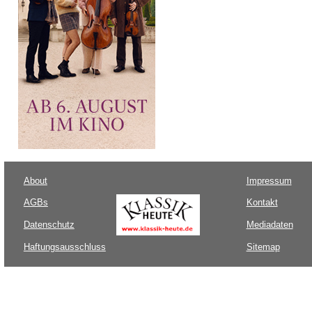
About
Impressum
AGBs
Kontakt
Datenschutz
Mediadaten
Haftungsausschluss
Sitemap