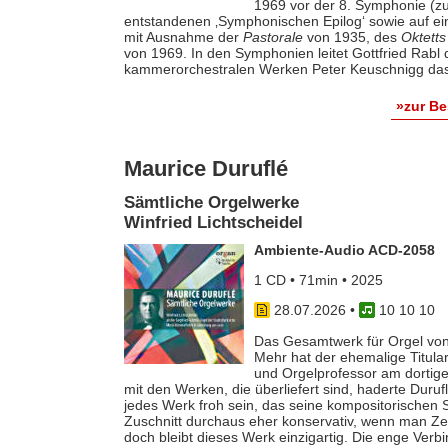
1969 vor der 8. Symphonie (zu
entstandenen ‚Symphonischen Epilog‘ sowie auf e
mit Ausnahme der
Pastorale
von 1935, des
Oktetts
von 1969. In den Symphonien leitet Gottfried Rab
kammerorchestralen Werken Peter Keuschnigg das
»zur B
Maurice Duruflé
Sämtliche Orgelwerke
Winfried Lichtscheidel
Ambiente-Audio ACD-2058
1 CD • 71min • 2025
28.07.2026
•
10 10 10
Das Gesamtwerk für Orgel von
Mehr hat der ehemalige Titular
und Orgelprofessor am dortige
mit den Werken, die überliefert sind, haderte Duru
jedes Werk froh sein, das seine kompositorischen Sel
Zuschnitt durchaus eher konservativ, wenn man Z
doch bleibt dieses Werk einzigartig. Die enge Verb