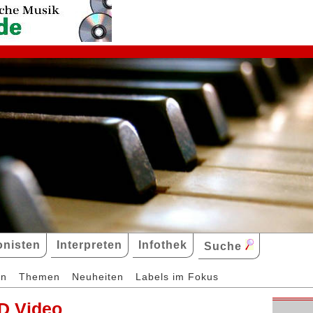
nisten
Interpreten
Infothek
Suche
en
Themen
Neuheiten
Labels im Fokus
D Video