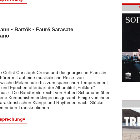
ann • Bartók • Fauré Sarasate
iano
 Cellist Christoph Croisé und die georgische Pianistin
rer mit auf eine musikalische Reise: von
lawische Melancholie bis zum spanischen Temperament.
und Epochen offenbart der Albumtitel „Folklore“ –
smusik. Die Bandbreite reicht von Robert Schumann über
dene Komponisten erklingen insgesamt. Einige von ihnen
arakteristischen Klänge und Rhythmen nach. Stücke,
en neben Transkriptionen.
esprechung«