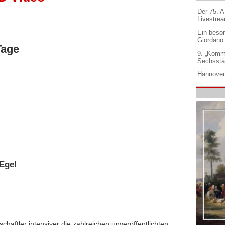
Der 75. 
Livestre
Ein beso
Giordano
Tage
9. „Komm
Sechsstä
Hannover
Egel
chaftler intensiver die zahlreichen unveröffentlichten