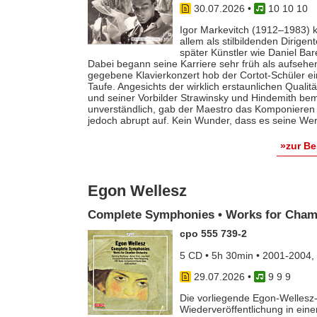
30.07.2026
•
10 10 10
Igor Markevitch (1912–1983) k
allem als stilbildenden Dirige
später Künstler wie Daniel Ba
Dabei begann seine Karriere sehr früh als aufsehe
gegebene Klavierkonzert hob der Cortot-Schüler e
Taufe. Angesichts der wirklich erstaunlichen Qualit
und seiner Vorbilder Strawinsky und Hindemith bem
unverständlich, gab der Maestro das Komponieren 
jedoch abrupt auf. Kein Wunder, dass es seine Werk
»zur B
Egon Wellesz
Complete Symphonies • Works for Cham
cpo 555 739-2
5 CD • 5h 30min • 2001-2004,
29.07.2026
•
9 9 9
Die vorliegende Egon-Wellesz-
Wiederveröffentlichung in ei