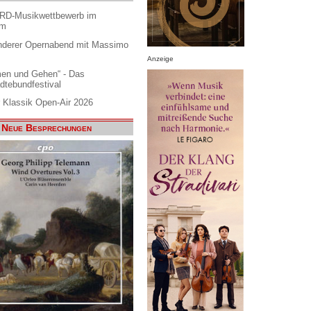
ARD-Musikwettbewerb im
am
nderer Opernabend mit Massimo
Anzeige
en und Gehen“ - Das
dtebundfestival
 Klassik Open-Air 2026
Neue Besprechungen