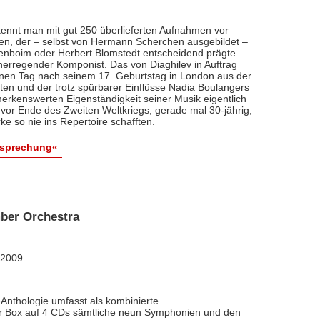
ennt man mit gut 250 überlieferten Aufnahmen vor
nten, der – selbst von Hermann Scherchen ausgebildet –
renboim oder Herbert Blomstedt entscheidend prägte.
nerregender Komponist. Das von Diaghilev in Auftrag
inen Tag nach seinem 17. Geburtstag in London aus der
äten und der trotz spürbarer Einflüsse Nadia Boulangers
erkenswerten Eigenständigkeit seiner Musik eigentlich
vor Ende des Zweiten Weltkriegs, gerade mal 30-jährig,
e so nie ins Repertoire schafften.
esprechung«
ber Orchestra
 2009
Anthologie umfasst als kombinierte
ner Box auf 4 CDs sämtliche neun Symphonien und den