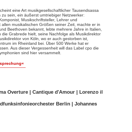
cheint eine Art musikgesellschaftlicher Tausendsassa
zu sein, ein äußerst umtriebiger Netzwerker:
, Komponist, Musikschriftsteller, Lehrer und
t allen musikalischen Größen seiner Zeit, machte er in
 und Beethoven bekannt, lebte mehrere Jahre in Italien,
die Grabrede hielt, seine Nachfolge als Musikdirektor
usikdirektor von Köln, wo er auch gestorben ist,
entrum im Rheinland bei. Über 500 Werke hat er
sen. Aus dieser Vergessenheit will das Label cpo die
ymphonien sind hier versammelt.
esprechung«
ma Overture | Cantique d'Amour | Lorenzo il
dfunksinfonieorchester Berlin | Johannes