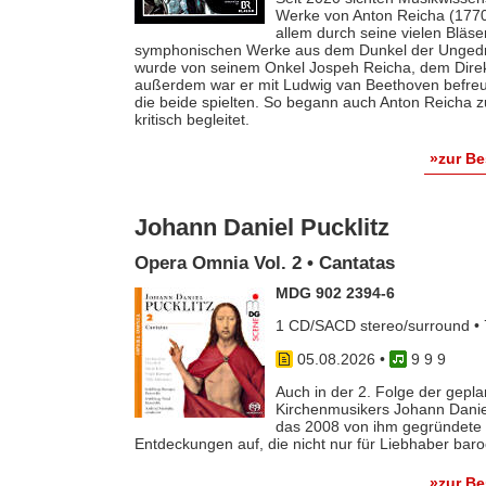
Werke von Anton Reicha (1770-
allem durch seine vielen Bläse
symphonischen Werke aus dem Dunkel der Ungedruc
wurde von seinem Onkel Jospeh Reicha, dem Direkto
außerdem war er mit Ludwig van Beethoven befreun
die beide spielten. So begann auch Anton Reicha
kritisch begleitet.
»zur B
Johann Daniel Pucklitz
Opera Omnia Vol. 2 • Cantatas
MDG 902 2394-6
1 CD/SACD stereo/surround • 
05.08.2026
•
9 9 9
Auch in der 2. Folge der gep
Kirchenmusikers Johann Danie
das 2008 von ihm gegründete 
Entdeckungen auf, die nicht nur für Liebhaber baro
»zur B