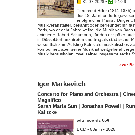
31.07.2026
•
9 10 9
Ferdinand Hiller (1811-1885) s
des 19. Jahrhunderts gewesen 
erfolgreicher Pianist, Dirigent
Musikveranstalter, bekannt oder befreundet mit fas
Paris, wo er acht Jahre weilte, die Musik von Bach
animierte Robert Schumann, für den er später auch 
in Düsseldorf anzutreten und trug als städtischer M
wesentlich zum Aufstieg Kölns als musikalisches Z
komponiert, aber seine Musik ist weitgehend verges
Musik herausholen, zwei seiner insgesamt sechs S
»zur B
Igor Markevitch
Concerto for Piano and Orchestra | Cine
Magnifico
Sarah Maria Sun | Jonathan Powell | Run
Kalitzke
eda records 056
1 CD • 58min • 2025