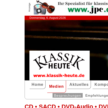
Anzeige
Donnerstag, 6. August 2026
Home
Aktuelles
Kompo
Medien
Besprechungen
Empfehlung
CD • SACD • DVD-Audio • DV