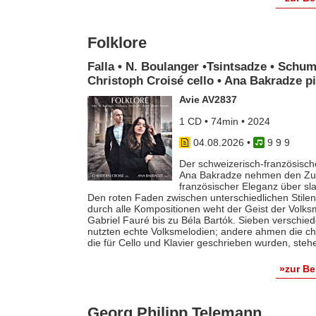
Folklore
Falla • N. Boulanger •Tsintsadze • Schum
Christoph Croisé cello • Ana Bakradze p
Avie AV2837
1 CD • 74min • 2024
04.08.2026
•
9 9 9
Der schweizerisch-französische
Ana Bakradze nehmen den Zuhö
französischer Eleganz über s
Den roten Faden zwischen unterschiedlichen Stilen 
durch alle Kompositionen weht der Geist der Volk
Gabriel Fauré bis zu Béla Bartók. Sieben verschie
nutzten echte Volksmelodien; andere ahmen die ch
die für Cello und Klavier geschrieben wurden, steh
»zur B
Georg Philipp Telemann