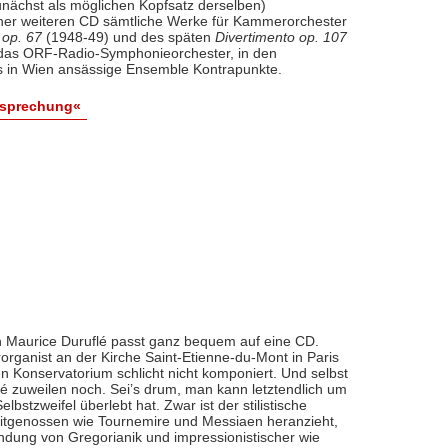
nächst als möglichen Kopfsatz derselben)
iner weiteren CD sämtliche Werke für Kammerorchester
 op. 67
(1948-49) und des späten
Divertimento op. 107
l das ORF-Radio-Symphonieorchester, in den
 in Wien ansässige Ensemble Kontrapunkte.
esprechung«
 Maurice Duruflé passt ganz bequem auf eine CD.
organist an der Kirche Saint-Etienne-du-Mont in Paris
n Konservatorium schlicht nicht komponiert. Und selbst
flé zuweilen noch. Sei’s drum, man kann letztendlich um
bstzweifel überlebt hat. Zwar ist der stilistische
eitgenossen wie Tournemire und Messiaen heranzieht,
indung von Gregorianik und impressionistischer wie