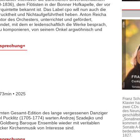
1836), dem Flötisten in der Bonner Hofkapelle, der vor
rquintette bekannt ist. Das Label cpo will nun auch die
ktheit und Nichtaufgeführtheit heben. Anton Reicha
r des Orchesters, unterrichtet und gefördert,
det, mit dem er leidenschaftlich die Werke besprach,
 zu komponieren, von seinem Onkel argwöhnisch und
esprechung«
73min • 2025
Franz Sch
Klavier h
zwei CDs 
des Neunz
lamten Gesamt-Edition des lange vergessenen Danziger
geschäftst
l Pucklitz (1705-1774) warten Andrzej Szadejko und
„Sonatine
Goldberg Baroque Ensemble wieder mit veritablen
kommen di
Sonate A-
cker Kirchenmusik von Interesse sind.
bedeutend
1827.
esprechung«