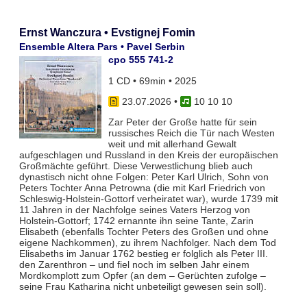
Ernst Wanczura • Evstignej Fomin
Ensemble Altera Pars • Pavel Serbin
cpo 555 741-2
1 CD • 69min • 2025
23.07.2026
•
10 10 10
Zar Peter der Große hatte für sein
russisches Reich die Tür nach Westen
weit und mit allerhand Gewalt
aufgeschlagen und Russland in den Kreis der europäischen
Großmächte geführt. Diese Verwestlichung blieb auch
dynastisch nicht ohne Folgen: Peter Karl Ulrich, Sohn von
Peters Tochter Anna Petrowna (die mit Karl Friedrich von
Schleswig-Holstein-Gottorf verheiratet war), wurde 1739 mit
11 Jahren in der Nachfolge seines Vaters Herzog von
Holstein-Gottorf; 1742 ernannte ihn seine Tante, Zarin
Elisabeth (ebenfalls Tochter Peters des Großen und ohne
eigene Nachkommen), zu ihrem Nachfolger. Nach dem Tod
Elisabeths im Januar 1762 bestieg er folglich als Peter III.
den Zarenthron – und fiel noch im selben Jahr einem
Mordkomplott zum Opfer (an dem – Gerüchten zufolge –
seine Frau Katharina nicht unbeteiligt gewesen sein soll).