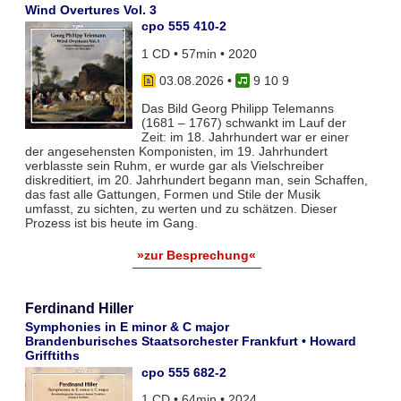
Wind Overtures Vol. 3
cpo 555 410-2
1 CD • 57min • 2020
03.08.2026
•
9 10 9
Das Bild Georg Philipp Telemanns
(1681 – 1767) schwankt im Lauf der
Zeit: im 18. Jahrhundert war er einer
der angesehensten Komponisten, im 19. Jahrhundert
verblasste sein Ruhm, er wurde gar als Vielschreiber
diskreditiert, im 20. Jahrhundert begann man, sein Schaffen,
das fast alle Gattungen, Formen und Stile der Musik
umfasst, zu sichten, zu werten und zu schätzen. Dieser
Prozess ist bis heute im Gang.
»zur Besprechung«
Ferdinand Hiller
Symphonies in E minor & C major
Brandenburisches Staatsorchester Frankfurt • Howard
Grifftiths
cpo 555 682-2
1 CD • 64min • 2024