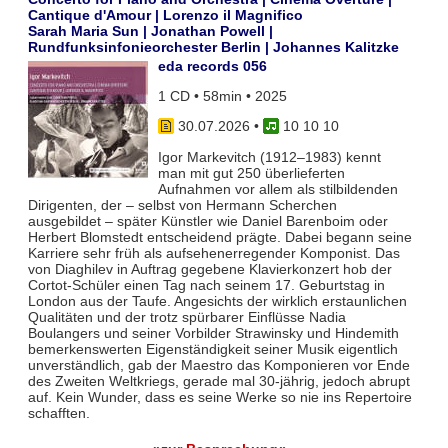
Cantique d'Amour | Lorenzo il Magnifico
Sarah Maria Sun | Jonathan Powell |
Rundfunksinfonieorchester Berlin | Johannes Kalitzke
eda records 056
1 CD • 58min • 2025
30.07.2026
•
10 10 10
Igor Markevitch (1912–1983) kennt
man mit gut 250 überlieferten
Aufnahmen vor allem als stilbildenden
Dirigenten, der – selbst von Hermann Scherchen
ausgebildet – später Künstler wie Daniel Barenboim oder
Herbert Blomstedt entscheidend prägte. Dabei begann seine
Karriere sehr früh als aufsehenerregender Komponist. Das
von Diaghilev in Auftrag gegebene Klavierkonzert hob der
Cortot-Schüler einen Tag nach seinem 17. Geburtstag in
London aus der Taufe. Angesichts der wirklich erstaunlichen
Qualitäten und der trotz spürbarer Einflüsse Nadia
Boulangers und seiner Vorbilder Strawinsky und Hindemith
bemerkenswerten Eigenständigkeit seiner Musik eigentlich
unverständlich, gab der Maestro das Komponieren vor Ende
des Zweiten Weltkriegs, gerade mal 30-jährig, jedoch abrupt
auf. Kein Wunder, dass es seine Werke so nie ins Repertoire
schafften.