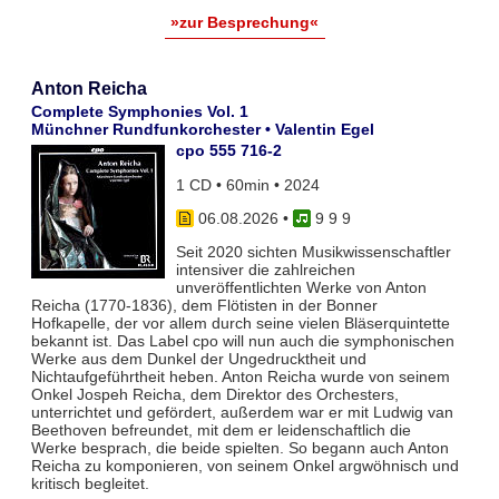
»zur Besprechung«
Anton Reicha
Complete Symphonies Vol. 1
Münchner Rundfunkorchester • Valentin Egel
cpo 555 716-2
1 CD • 60min • 2024
06.08.2026
•
9 9 9
Seit 2020 sichten Musikwissenschaftler
intensiver die zahlreichen
unveröffentlichten Werke von Anton
Reicha (1770-1836), dem Flötisten in der Bonner
Hofkapelle, der vor allem durch seine vielen Bläserquintette
bekannt ist. Das Label cpo will nun auch die symphonischen
Werke aus dem Dunkel der Ungedrucktheit und
Nichtaufgeführtheit heben. Anton Reicha wurde von seinem
Onkel Jospeh Reicha, dem Direktor des Orchesters,
unterrichtet und gefördert, außerdem war er mit Ludwig van
Beethoven befreundet, mit dem er leidenschaftlich die
Werke besprach, die beide spielten. So begann auch Anton
Reicha zu komponieren, von seinem Onkel argwöhnisch und
kritisch begleitet.