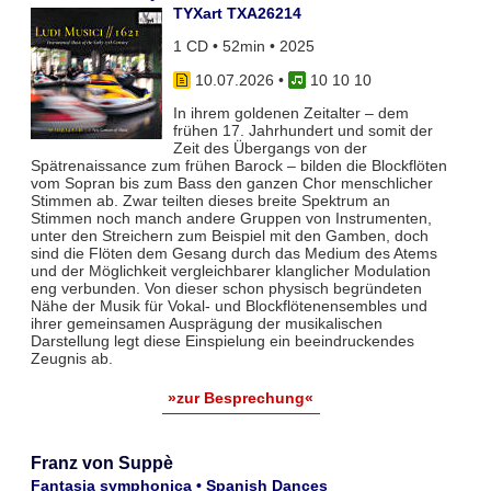
TYXart TXA26214
1 CD • 52min • 2025
10.07.2026
•
10 10 10
In ihrem goldenen Zeitalter – dem
frühen 17. Jahrhundert und somit der
Zeit des Übergangs von der
Spätrenaissance zum frühen Barock – bilden die Blockflöten
vom Sopran bis zum Bass den ganzen Chor menschlicher
Stimmen ab. Zwar teil­ten dieses breite Spektrum an
Stimmen noch manch andere Gruppen von Instrumenten,
unter den Streichern zum Bei­spiel mit den Gamben, doch
sind die Flöten dem Gesang durch das Medium des Atems
und der Möglichkeit vergleich­barer klanglicher Modulation
eng verbunden. Von dieser schon physisch begründeten
Nähe der Musik für Vokal- und Blockflö­tenensembles und
ihrer gemeinsamen Ausprägung der musikalischen
Darstellung legt diese Einspielung ein beeindruckendes
Zeugnis ab.
»zur Besprechung«
Franz von Suppè
Fantasia symphonica • Spanish Dances