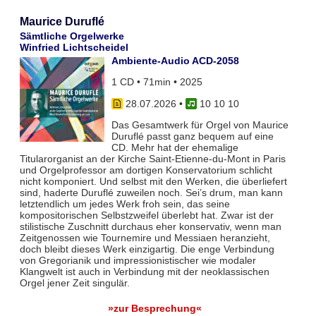
Maurice Duruflé
Sämtliche Orgelwerke
Winfried Lichtscheidel
Ambiente-Audio ACD-2058
1 CD • 71min • 2025
28.07.2026
•
10 10 10
Das Gesamtwerk für Orgel von Maurice
Duruflé passt ganz bequem auf eine
CD. Mehr hat der ehemalige
Titularorganist an der Kirche Saint-Etienne-du-Mont in Paris
und Orgelprofessor am dortigen Konservatorium schlicht
nicht komponiert. Und selbst mit den Werken, die überliefert
sind, haderte Duruflé zuweilen noch. Sei’s drum, man kann
letztendlich um jedes Werk froh sein, das seine
kompositorischen Selbstzweifel überlebt hat. Zwar ist der
stilistische Zuschnitt durchaus eher konservativ, wenn man
Zeitgenossen wie Tournemire und Messiaen heranzieht,
doch bleibt dieses Werk einzigartig. Die enge Verbindung
von Gregorianik und impressionistischer wie modaler
Klangwelt ist auch in Verbindung mit der neoklassischen
Orgel jener Zeit singulär.
»zur Besprechung«