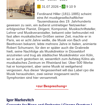
31.07.2026
•
9 10 9
Ferdinand Hiller (1811-1885) scheint
eine Art musikgesellschaftlicher
Tausendsassa des 19. Jahrhunderts
gewesen zu sein, ein äußerst umtriebiger Netzwerker:
erfolgreicher Pianist, Dirigent, Komponist, Musikschriftsteller,
Lehrer und Musikveranstalter, bekannt oder befreundet mit
fast allen musikalischen Größen seiner Zeit, machte er in
Paris, wo er acht Jahre weilte, die Musik von Bach und
Beethoven bekannt, lebte mehrere Jahre in Italien, animierte
Robert Schumann, für den er später auch die Grabrede
hielt, seine Nachfolge als Musikdirektor in Düsseldorf
anzutreten und trug als städtischer Musikdirektor von Köln,
wo er auch gestorben ist, wesentlich zum Aufstieg Kölns als
musikalisches Zentrum im Rheinland bei. Über 500 Werke
hat er komponiert, aber seine Musik ist weitgehend
vergessen. Aus dieser Vergessenheit will das Label cpo die
Musik herausholen, zwei seiner insgesamt sechs
Symphonien sind hier versammelt.
»zur Besprechung«
Igor Markevitch
Concerto for Piano and Orchestra | Cinema Overture |