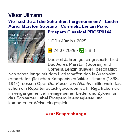
Viktor Ullmann
Wo hast du all die Schönheit hergenommen? - Lieder
Aurea Marston Soprano | Conrnelia Lenzin Piano
Prospero Classical PROSP0144
1 CD • 40min • 2025
24.07.2026
•
8 8 8
Das seit Jahren gut eingespielte Lied-
Duo Aurea Marston (Sopran) und
Cornelia Lenzin (Klavier) beschäftigt
sich schon lange mit dem Liedschaffen des in Auschwitz
ermordeten jüdischen Komponisten Viktor Ullmann (1898-
1944), dessen Oper
Der Kaiser von Atlantis
mittlerweile fast
schon ein Repertoirestück geworden ist. In Riga haben sie
im vergangenen Jahr einige seiner Lieder und Zyklen für
das Schweizer Label Prospero in engagierter und
kompetenter Weise eingespielt.
»zur Besprechung«
Anzeige