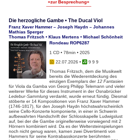
»zur Besprechung«
Die herzogliche Gambe • The Ducal Viol
Franz Xaver Hammer – Joseph Haydn – Johannes
Mathias Sperger
Thomas Fritzsch • Klaus Mertens • Michael Schönheit
Rondeau ROP6287
1 CD • 78min • 2025
22.07.2026
•
9 9 9
Thomas Fritzsch, dem die Musikwelt
bereits die Wiederentdeckung des
einzigen Exemplars der
12 Fantasien
für Viola da Gamba von Georg Philipp Telemann und vieler
weiterer Werke für dieses Instrument in der Osnabrücker
Ledebur-Sammlung
verdankt, wurde erneut fündig. Diesmal
stöberte er 14 Kompositionen von Franz Xaver Hammer
(1746-1817), für den Joseph Haydn höchstwahrscheinlich
seine Cello-Konzerte komponierte, in einer in Schwerin
aufbewahrten Handschrift der Schlosskapelle Ludwigslust
auf, bei der die Gambe originellerweise vorwiegend mit 2
Hörnern kombiniert wird. Da es der Weltersteinspielungen
noch nicht genug waren, kamen zwei Divertimenti von
Hammers für seine Kontrabasskonzerte berühmten