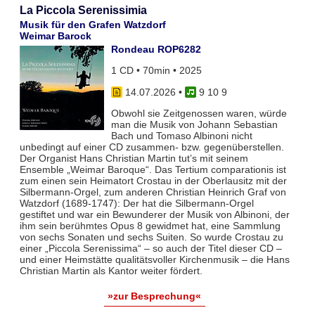
La Piccola Serenissimia
Musik für den Grafen Watzdorf
Weimar Barock
Rondeau ROP6282
1 CD • 70min • 2025
14.07.2026
•
9 10 9
Obwohl sie Zeitgenossen waren, würde
man die Musik von Johann Sebastian
Bach und Tomaso Albinoni nicht
unbedingt auf einer CD zusammen- bzw. gegenüberstellen.
Der Organist Hans Christian Martin tut’s mit seinem
Ensemble „Weimar Baroque“. Das Tertium comparationis ist
zum einen sein Heimatort Crostau in der Oberlausitz mit der
Silbermann-Orgel, zum anderen Christian Heinrich Graf von
Watzdorf (1689-1747): Der hat die Silbermann-Orgel
gestiftet und war ein Bewunderer der Musik von Albinoni, der
ihm sein berühmtes Opus 8 gewidmet hat, eine Sammlung
von sechs Sonaten und sechs Suiten. So wurde Crostau zu
einer „Piccola Serenissima“ – so auch der Titel dieser CD –
und einer Heimstätte qualitätsvoller Kirchenmusik – die Hans
Christian Martin als Kantor weiter fördert.
»zur Besprechung«