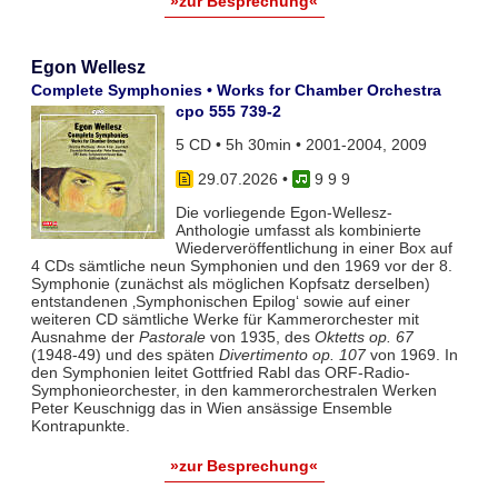
»zur Besprechung«
Egon Wellesz
Complete Symphonies • Works for Chamber Orchestra
cpo 555 739-2
5 CD • 5h 30min • 2001-2004, 2009
29.07.2026
•
9 9 9
Die vorliegende Egon-Wellesz-
Anthologie umfasst als kombinierte
Wiederveröffentlichung in einer Box auf
4 CDs sämtliche neun Symphonien und den 1969 vor der 8.
Symphonie (zunächst als möglichen Kopfsatz derselben)
entstandenen ‚Symphonischen Epilog‘ sowie auf einer
weiteren CD sämtliche Werke für Kammerorchester mit
Ausnahme der
Pastorale
von 1935, des
Oktetts op. 67
(1948-49) und des späten
Divertimento op. 107
von 1969. In
den Symphonien leitet Gottfried Rabl das ORF-Radio-
Symphonieorchester, in den kammerorchestralen Werken
Peter Keuschnigg das in Wien ansässige Ensemble
Kontrapunkte.
»zur Besprechung«