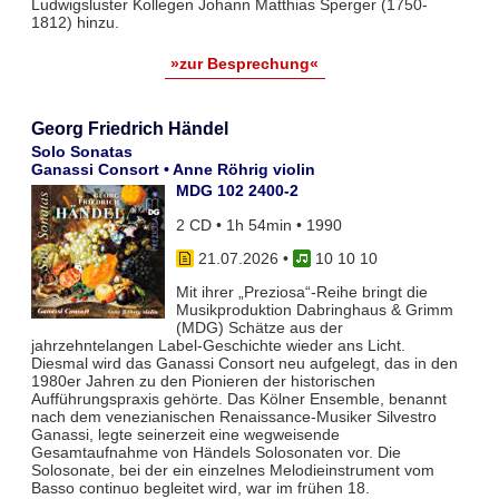
Ludwigsluster Kollegen Johann Matthias Sperger (1750-
1812) hinzu.
»zur Besprechung«
Georg Friedrich Händel
Solo Sonatas
Ganassi Consort • Anne Röhrig violin
MDG 102 2400-2
2 CD • 1h 54min • 1990
21.07.2026
•
10 10 10
Mit ihrer „Preziosa“-Reihe bringt die
Musikproduktion Dabringhaus & Grimm
(MDG) Schätze aus der
jahrzehntelangen Label-Geschichte wieder ans Licht.
Diesmal wird das Ganassi Consort neu aufgelegt, das in den
1980er Jahren zu den Pionieren der historischen
Aufführungspraxis gehörte. Das Kölner Ensemble, benannt
nach dem venezianischen Renaissance-Musiker Silvestro
Ganassi, legte seinerzeit eine wegweisende
Gesamtaufnahme von Händels Solosonaten vor. Die
Solosonate, bei der ein einzelnes Melodieinstrument vom
Basso continuo begleitet wird, war im frühen 18.