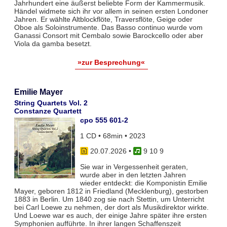
Jahrhundert eine äußerst beliebte Form der Kammermusik.
Händel widmete sich ihr vor allem in seinen ersten Londoner
Jahren. Er wählte Altblockflöte, Traversflöte, Geige oder
Oboe als Soloinstrumente. Das Basso continuo wurde vom
Ganassi Consort mit Cembalo sowie Barockcello oder aber
Viola da gamba besetzt.
»zur Besprechung«
Emilie Mayer
String Quartets Vol. 2
Constanze Quartett
cpo 555 601-2
1 CD • 68min • 2023
20.07.2026
•
9 10 9
Sie war in Vergessenheit geraten,
wurde aber in den letzten Jahren
wieder entdeckt: die Komponistin Emilie
Mayer, geboren 1812 in Friedland (Mecklenburg), gestorben
1883 in Berlin. Um 1840 zog sie nach Stettin, um Unterricht
bei Carl Loewe zu nehmen, der dort als Musikdirektor wirkte.
Und Loewe war es auch, der einige Jahre später ihre ersten
Symphonien aufführte. In ihrer langen Schaffenszeit