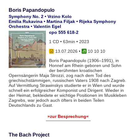
Boris Papandopulo
Symphony No. 2 • Vrzino Kolo
Emilia Rukavina • Martina Filjak • Rijeka Symphony
Orchestra • Valentin Egel
cpo 555 618-2
1 CD • 63min • 2023
13.07.2026
•
10 10 10
Boris Papandopulo (1906–1991), in
Honnef am Rhein geboren und Sohn
der berühmten kroatischen
Opernsängerin Maja Strozzi, zog nach dem Tod des
griechischstämmigen, russischen Vaters 1908 nach Zagreb.
Auf Vermittlung Strawinskys studierte er in Wien und wurde
schnell ein erfolgreicher Komponist und Dirigent. Wieder in
der Heimat, bekleidete er wichtige Positionen im Musikleben
Zagrebs, war jedoch auch öfters in beiden Teilen
Deutschlands zu Gast.
»zur Besprechung«
The Bach Project