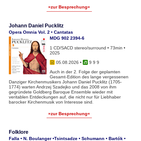
»zur Besprechung«
Johann Daniel Pucklitz
Opera Omnia Vol. 2 • Cantatas
MDG 902 2394-6
1 CD/SACD stereo/surround • 73min •
2025
05.08.2026
•
9 9 9
Auch in der 2. Folge der geplamten
Gesamt-Edition des lange vergessenen
Danziger Kirchenmusikers Johann Daniel Pucklitz (1705-
1774) warten Andrzej Szadejko und das 2008 von ihm
gegründete Goldberg Baroque Ensemble wieder mit
veritablen Entdeckungen auf, die nicht nur für Liebhaber
barocker Kirchenmusik von Interesse sind.
»zur Besprechung«
Folklore
Falla • N. Boulanger •Tsintsadze • Schumann • Bartók •