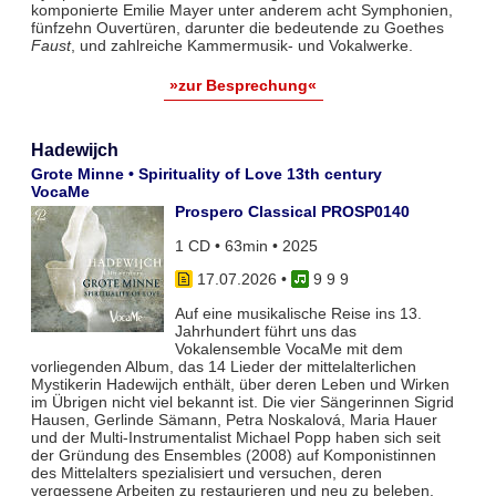
komponierte Emilie Mayer unter anderem acht Symphonien,
fünfzehn Ouvertüren, darunter die bedeutende zu Goethes
Faust
, und zahlreiche Kammermusik- und Vokalwerke.
»zur Besprechung«
Hadewijch
Grote Minne • Spirituality of Love 13th century
VocaMe
Prospero Classical PROSP0140
1 CD • 63min • 2025
17.07.2026
•
9 9 9
Auf eine musikalische Reise ins 13.
Jahrhundert führt uns das
Vokalensemble VocaMe mit dem
vorliegenden Album, das 14 Lieder der mittelalterlichen
Mystikerin Hadewijch enthält, über deren Leben und Wirken
im Übrigen nicht viel bekannt ist. Die vier Sängerinnen Sigrid
Hausen, Gerlinde Sämann, Petra Noskalová, Maria Hauer
und der Multi-Instrumentalist Michael Popp haben sich seit
der Gründung des Ensembles (2008) auf Komponistinnen
des Mittelalters spezialisiert und versuchen, deren
vergessene Arbeiten zu restaurieren und neu zu beleben.