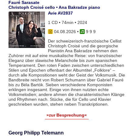
Fauré Sarasate
Christoph Croisé cello • Ana Bakradze piano
Avie AV2837
1 CD • 74min • 2024
04.08.2026
•
9 9 9
Der schweizerisch-französische Cellist
Christoph Croisé und die georgische
Pianistin Ana Bakradze nehmen den
Zuhörer mit auf eine musikalische Reise: von französischer
Eleganz über slawische Melancholie bis zum spanischen
Temperament. Den roten Faden zwischen unterschiedlichen
Stilen und Epochen offenbart der Albumtitel „Folklore“ –
durch alle Kompositionen weht der Geist der Volksmusik. Die
Bandbreite reicht von Robert Schumann über Gabriel Fauré
bis zu Béla Bartók. Sieben verschiedene Komponisten
erklingen insgesamt. Einige von ihnen nutzten echte
Volksmelodien; andere ahmen die charakteristischen Klänge
und Rhythmen nach. Stücke, die für Cello und Klavier
geschrieben wurden, stehen neben Transkriptionen.
»zur Besprechung«
Georg Philipp Telemann