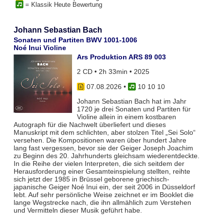
= Klassik Heute Bewertung
Johann Sebastian Bach
Sonaten und Partiten BWV 1001-1006
Noé Inui Violine
Ars Produktion ARS 89 003
2 CD • 2h 33min • 2025
07.08.2026
•
10 10 10
Johann Sebastian Bach hat im Jahr
1720 je drei Sonaten und Partiten für
Violine allein in einem kostbaren
Autograph für die Nachwelt überliefert und dieses
Manuskript mit dem schlichten, aber stolzen Titel „Sei Solo“
versehen. Die Kompositionen waren über hundert Jahre
lang fast vergessen, bevor sie der Geiger Joseph Joachim
zu Beginn des 20. Jahrhunderts gleichsam wiederentdeckte.
In die Reihe der vielen Interpreten, die sich seitdem der
Herausforderung einer Gesamteinspielung stellten, reihte
sich jetzt der 1985 in Brüssel geborene griechisch-
japanische Geiger Noé Inui ein, der seit 2006 in Düsseldorf
lebt. Auf sehr persönliche Weise zeichnet er im Booklet die
lange Wegstrecke nach, die ihn allmählich zum Verstehen
und Vermitteln dieser Musik geführt habe.