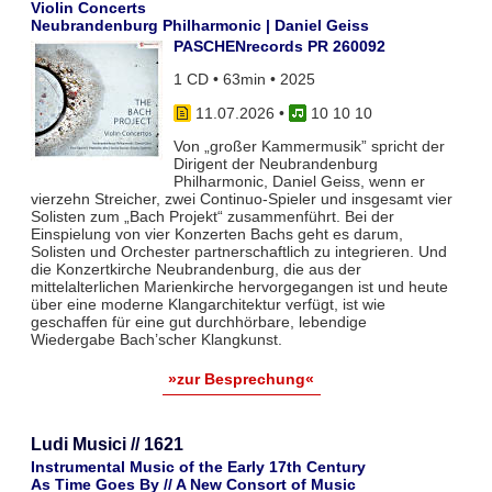
Violin Concerts
Neubrandenburg Philharmonic | Daniel Geiss
PASCHENrecords PR 260092
1 CD • 63min • 2025
11.07.2026
•
10 10 10
Von „großer Kammermusik” spricht der
Dirigent der Neubrandenburg
Philharmonic, Daniel Geiss, wenn er
vierzehn Streicher, zwei Continuo-Spieler und insgesamt vier
Solisten zum „Bach Projekt“ zusammenführt. Bei der
Einspielung von vier Konzerten Bachs geht es darum,
Solisten und Orchester partnerschaftlich zu integrieren. Und
die Konzertkirche Neubrandenburg, die aus der
mittelalterlichen Marienkirche hervorgegangen ist und heute
über eine moderne Klangarchitektur verfügt, ist wie
geschaffen für eine gut durchhörbare, lebendige
Wiedergabe Bach’scher Klangkunst.
»zur Besprechung«
Ludi Musici // 1621
Instrumental Music of the Early 17th Century
As Time Goes By // A New Consort of Music