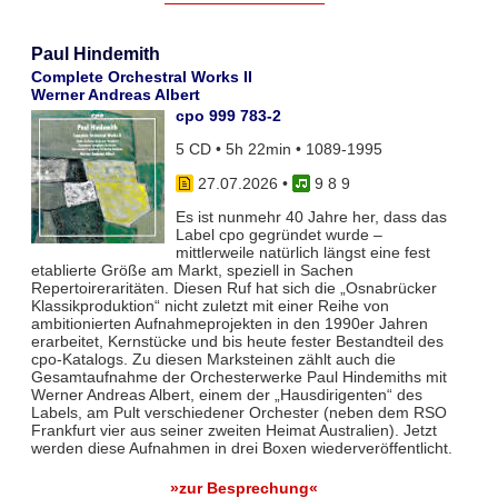
Paul Hindemith
Complete Orchestral Works II
Werner Andreas Albert
cpo 999 783-2
5 CD • 5h 22min • 1089-1995
27.07.2026
•
9 8 9
Es ist nunmehr 40 Jahre her, dass das
Label cpo gegründet wurde –
mittlerweile natürlich längst eine fest
etablierte Größe am Markt, speziell in Sachen
Repertoireraritäten. Diesen Ruf hat sich die „Osnabrücker
Klassikproduktion“ nicht zuletzt mit einer Reihe von
ambitionierten Aufnahmeprojekten in den 1990er Jahren
erarbeitet, Kernstücke und bis heute fester Bestandteil des
cpo-Katalogs. Zu diesen Marksteinen zählt auch die
Gesamtaufnahme der Orchesterwerke Paul Hindemiths mit
Werner Andreas Albert, einem der „Hausdirigenten“ des
Labels, am Pult verschiedener Orchester (neben dem RSO
Frankfurt vier aus seiner zweiten Heimat Australien). Jetzt
werden diese Aufnahmen in drei Boxen wiederveröffentlicht.
»zur Besprechung«