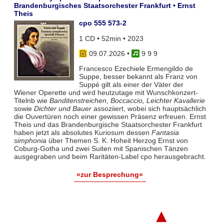
Brandenburgisches Staatsorchester Frankfurt • Ernst
Theis
cpo 555 573-2
1 CD • 52min • 2023
09.07.2026
•
9 9 9
Francesco Ezechiele Ermengildo de
Suppe, besser bekannt als Franz von
Suppé gilt als einer der Väter der
Wiener Operette und wird heutzutage mit Wunschkonzert-
Titelnb wie
Banditenstreichen, Boccaccio, Leichter Kavallerie
sowie
Dichter und Bauer
assoziiert, wobei sich hauptsächlich
die Ouvertüren noch einer gewissen Präsenz erfreuen. Ernst
Theis und das Brandenburgische Staatsorchester Frankfurt
haben jetzt als absolutes Kuriosum dessen
Fantasia
simphonia
über Themen S. K. Hoheit Herzog Ernst von
Coburg-Gotha und zwei Suiten mit Spanischen Tänzen
ausgegraben und beim Raritäten-Label cpo herausgebracht.
»zur Besprechung«
▲