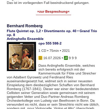
Das ist im vorliegenden Fall beeindruckend gelungen.
»zur Besprechung«
Bernhard Romberg
Flute Quintet op. 1,2 • Divertimento op. 40 • Grand Trio
op. 8
Ardinghello Ensemble
cpo 555 598-2
1 CD • 75min • 2021
16.07.2026
•
9 9 9
Dass Ardinghello Ensemble, welches
sich bereits erfolgreich mit der
Kammermusik für Flöte und Streicher
von Adalbert Gyrowetz und Ferdinand Ries
auseinandergesetzt hat, widmet sich in seiner neuesten
Einspielung dem diesbezüglichen Schaffen von Bernhard
Romberg (1767-1841). Dieser war einer der bedeutendsten
Cellisten seiner Generation sowie gemeinsam mit seinem
geigenden Vetter und Duo-Partner Andreas Romberg
Orchesterkollege von Ludwig van Beethoven in Bonn. Da
verwundert es nicht, dass er sein Streichtrio nicht wie üblich,
sondern mit „pour Violoncelle, Violon et Alto“ überschrieb.