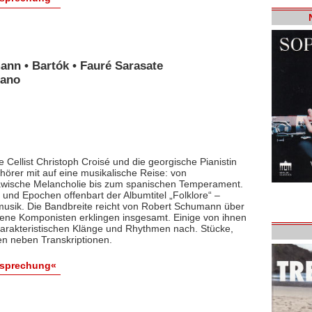
ann • Bartók • Fauré Sarasate
iano
 Cellist Christoph Croisé und die georgische Pianistin
rer mit auf eine musikalische Reise: von
lawische Melancholie bis zum spanischen Temperament.
und Epochen offenbart der Albumtitel „Folklore“ –
smusik. Die Bandbreite reicht von Robert Schumann über
dene Komponisten erklingen insgesamt. Einige von ihnen
arakteristischen Klänge und Rhythmen nach. Stücke,
en neben Transkriptionen.
esprechung«