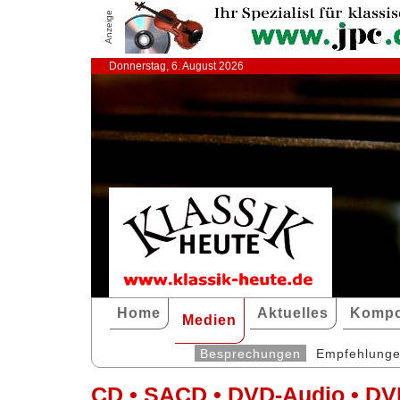
Anzeige
Donnerstag, 6. August 2026
Home
Aktuelles
Kompo
Medien
Besprechungen
Empfehlung
CD • SACD • DVD-Audio • DV