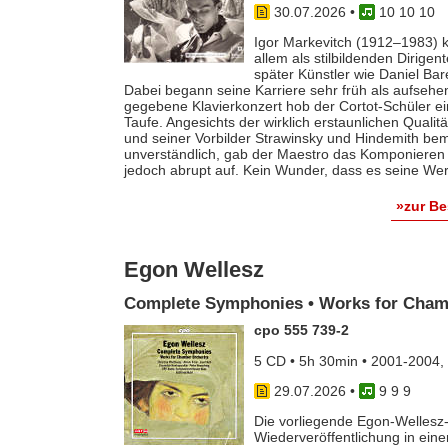
30.07.2026
•
10 10 10
Igor Markevitch (1912–1983) k
allem als stilbildenden Dirige
später Künstler wie Daniel Ba
Dabei begann seine Karriere sehr früh als aufsehe
gegebene Klavierkonzert hob der Cortot-Schüler e
Taufe. Angesichts der wirklich erstaunlichen Qualit
und seiner Vorbilder Strawinsky und Hindemith bem
unverständlich, gab der Maestro das Komponieren 
jedoch abrupt auf. Kein Wunder, dass es seine Werk
»zur B
Egon Wellesz
Complete Symphonies • Works for Cham
cpo 555 739-2
5 CD • 5h 30min • 2001-2004,
29.07.2026
•
9 9 9
Die vorliegende Egon-Wellesz-
Wiederveröffentlichung in ei