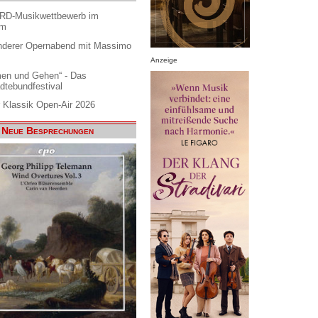
ARD-Musikwettbewerb im
am
nderer Opernabend mit Massimo
Anzeige
en und Gehen“ - Das
dtebundfestival
 Klassik Open-Air 2026
Neue Besprechungen