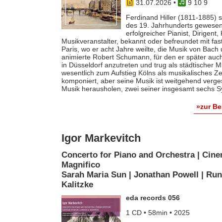
31.07.2026
•
9 10 9
Ferdinand Hiller (1811-1885) s
des 19. Jahrhunderts gewesen 
erfolgreicher Pianist, Dirigent
Musikveranstalter, bekannt oder befreundet mit fas
Paris, wo er acht Jahre weilte, die Musik von Bach
animierte Robert Schumann, für den er später auch 
in Düsseldorf anzutreten und trug als städtischer M
wesentlich zum Aufstieg Kölns als musikalisches Z
komponiert, aber seine Musik ist weitgehend verges
Musik herausholen, zwei seiner insgesamt sechs S
»zur B
Igor Markevitch
Concerto for Piano and Orchestra | Cine
Magnifico
Sarah Maria Sun | Jonathan Powell | Run
Kalitzke
eda records 056
1 CD • 58min • 2025