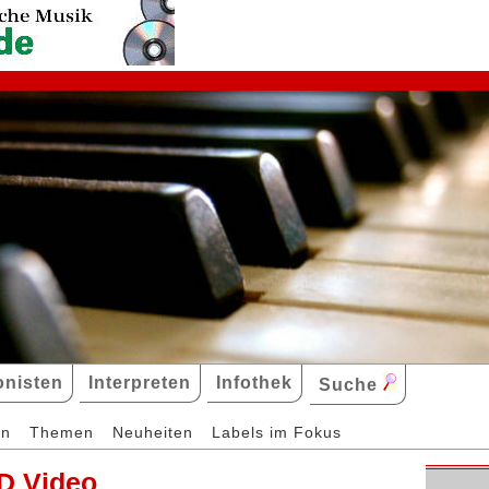
nisten
Interpreten
Infothek
Suche
en
Themen
Neuheiten
Labels im Fokus
D Video