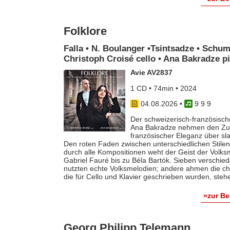
Folklore
Falla • N. Boulanger •Tsintsadze • Schum
Christoph Croisé cello • Ana Bakradze p
Avie AV2837
1 CD • 74min • 2024
04.08.2026
•
9 9 9
Der schweizerisch-französische
Ana Bakradze nehmen den Zuhö
französischer Eleganz über s
Den roten Faden zwischen unterschiedlichen Stilen 
durch alle Kompositionen weht der Geist der Volk
Gabriel Fauré bis zu Béla Bartók. Sieben verschie
nutzten echte Volksmelodien; andere ahmen die ch
die für Cello und Klavier geschrieben wurden, steh
»zur B
Georg Philipp Telemann