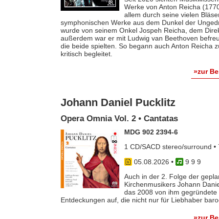
Werke von Anton Reicha (1770-
allem durch seine vielen Bläse
symphonischen Werke aus dem Dunkel der Ungedruc
wurde von seinem Onkel Jospeh Reicha, dem Direkto
außerdem war er mit Ludwig van Beethoven befreun
die beide spielten. So begann auch Anton Reicha
kritisch begleitet.
»zur B
Johann Daniel Pucklitz
Opera Omnia Vol. 2 • Cantatas
MDG 902 2394-6
1 CD/SACD stereo/surround • 
05.08.2026
•
9 9 9
Auch in der 2. Folge der gep
Kirchenmusikers Johann Danie
das 2008 von ihm gegründete 
Entdeckungen auf, die nicht nur für Liebhaber baro
»zur B