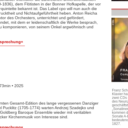
1836), dem Flötisten in der Bonner Hofkapelle, der vor
rquintette bekannt ist. Das Label cpo will nun auch die
ktheit und Nichtaufgeführtheit heben. Anton Reicha
r des Orchesters, unterrichtet und gefördert,
det, mit dem er leidenschaftlich die Werke besprach,
 zu komponieren, von seinem Onkel argwöhnisch und
esprechung«
73min • 2025
Franz Sch
Klavier h
zwei CDs 
des Neunz
lamten Gesamt-Edition des lange vergessenen Danziger
geschäftst
l Pucklitz (1705-1774) warten Andrzej Szadejko und
„Sonatine
Goldberg Baroque Ensemble wieder mit veritablen
kommen di
Sonate A-
cker Kirchenmusik von Interesse sind.
bedeutend
1827.
esprechung«