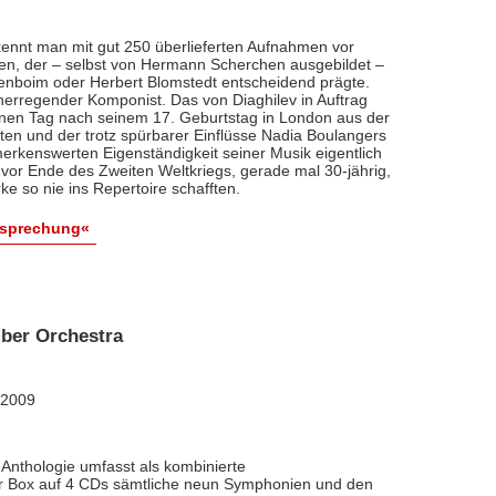
ennt man mit gut 250 überlieferten Aufnahmen vor
nten, der – selbst von Hermann Scherchen ausgebildet –
renboim oder Herbert Blomstedt entscheidend prägte.
nerregender Komponist. Das von Diaghilev in Auftrag
inen Tag nach seinem 17. Geburtstag in London aus der
äten und der trotz spürbarer Einflüsse Nadia Boulangers
erkenswerten Eigenständigkeit seiner Musik eigentlich
vor Ende des Zweiten Weltkriegs, gerade mal 30-jährig,
e so nie ins Repertoire schafften.
esprechung«
ber Orchestra
 2009
Anthologie umfasst als kombinierte
ner Box auf 4 CDs sämtliche neun Symphonien und den