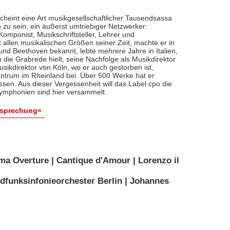
cheint eine Art musikgesellschaftlicher Tausendsassa
zu sein, ein äußerst umtriebiger Netzwerker:
, Komponist, Musikschriftsteller, Lehrer und
t allen musikalischen Größen seiner Zeit, machte er in
 und Beethoven bekannt, lebte mehrere Jahre in Italien,
die Grabrede hielt, seine Nachfolge als Musikdirektor
usikdirektor von Köln, wo er auch gestorben ist,
entrum im Rheinland bei. Über 500 Werke hat er
sen. Aus dieser Vergessenheit will das Label cpo die
ymphonien sind hier versammelt.
esprechung«
ma Overture | Cantique d'Amour | Lorenzo il
dfunksinfonieorchester Berlin | Johannes