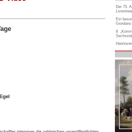
Der 75. 
Livestre
Ein beso
Giordano
Tage
9. „Komm
Sechsstä
Hannover
Egel
chaftler intensiver die zahlreichen unveröffentlichten