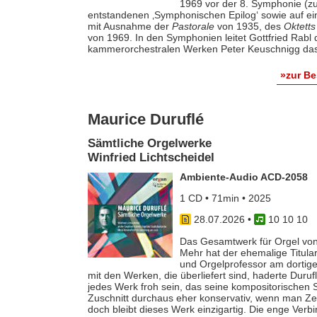
1969 vor der 8. Symphonie (zu
entstandenen ‚Symphonischen Epilog‘ sowie auf e
mit Ausnahme der
Pastorale
von 1935, des
Oktetts
von 1969. In den Symphonien leitet Gottfried Rab
kammerorchestralen Werken Peter Keuschnigg das
»zur B
Maurice Duruflé
Sämtliche Orgelwerke
Winfried Lichtscheidel
Ambiente-Audio ACD-2058
1 CD • 71min • 2025
28.07.2026
•
10 10 10
Das Gesamtwerk für Orgel von
Mehr hat der ehemalige Titular
und Orgelprofessor am dortige
mit den Werken, die überliefert sind, haderte Duru
jedes Werk froh sein, das seine kompositorischen Sel
Zuschnitt durchaus eher konservativ, wenn man Z
doch bleibt dieses Werk einzigartig. Die enge Verb