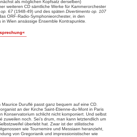
nächst als möglichen Kopfsatz derselben)
iner weiteren CD sämtliche Werke für Kammerorchester
 op. 67
(1948-49) und des späten
Divertimento op. 107
l das ORF-Radio-Symphonieorchester, in den
 in Wien ansässige Ensemble Kontrapunkte.
esprechung«
 Maurice Duruflé passt ganz bequem auf eine CD.
organist an der Kirche Saint-Etienne-du-Mont in Paris
n Konservatorium schlicht nicht komponiert. Und selbst
flé zuweilen noch. Sei’s drum, man kann letztendlich um
bstzweifel überlebt hat. Zwar ist der stilistische
eitgenossen wie Tournemire und Messiaen heranzieht,
indung von Gregorianik und impressionistischer wie